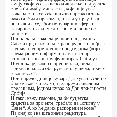
имају своје усаглашено мишљење, и друга за
оне који имају мишљење, које није увек
пожељно, па се чека њихово преваспитање
како би били прекомандовани у прву. Скај
апликација се, због популарних афера и
оскаровско - филмских заплета, више не
користи. ......
Прича даље каже да је нови председник
Савеза предложен од стране једне госпође, а
подржан од претходног председника (који је,
према јавним информацијама, касније
отишао на званичну функцију у Србију).
Подршка је, како се препричава, била
прихваћена: „са обе руке, виљушком, ножем
и кашиком“.
Нови председник је кувар. Да, кувар. Али не
било какав: човек који је, према локалним
предањима, једном кувао за Дан државности
Србије.
И тако, кажу гласови, да би буџетска
средства за пројекте, требало да „стигну у
Савез“. А ко ће да их распореди и коме?
Па онај ко зна шта значи рецептура.