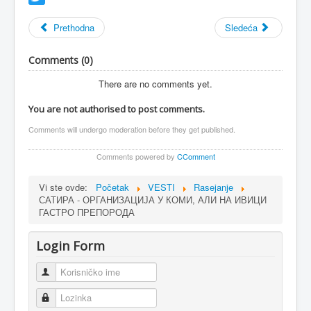
Twitter
Prethodna
Sledeća
Comments (
0
)
There are no comments yet.
You are not authorised to post comments.
Comments will undergo moderation before they get published.
Comments powered by
CComment
Vi ste ovde:
Početak
VESTI
Rasejanje
САТИРА - ОРГАНИЗАЦИЈА У КОМИ, АЛИ НА ИВИЦИ
ГАСТРО ПРЕПОРОДА
Login Form
Korisničko ime
Lozinka