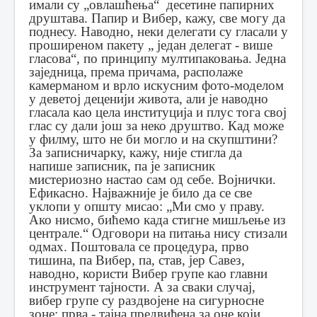
имали су „овлашћења“ десетине папирних
друштава. Папир и Вибер, кажу, све могу да
поднесу. Наводно, неки делегати су гласали у
проширеном пакету „ један делегат - више
гласова“, по принципу мултипаковања. Једна
заједница, према причама, располажe
камерманом и врло искусним фото-моделом
у деветој деценији живота, али је наводно
гласала као цела институција и плус тога свој
глас су дали још за неко друштво. Кад може
у филму, што не би могло и на скупштини?
За записничарку, кажу, није стигла да
напише записник, па је записник
мистериозно настао сам од себе. Војнички.
Ефикасно. Најважније је било да се све
уклопи у општу мисао: „Ми смо у праву.
Ако нисмо, бићемо када стигне мишљење из
централе.“ Одговори на питања нису стизали
одмах. Поштовала се процедура, прво
тишина, па Вибер, па, став, јер Савез,
наводно, користи Вибер групе као главни
инструмент тајности. А за сваки случај,
вибер групе су раздвојене на сигурносне
зоне: прва - тајна предвиђена за оне који