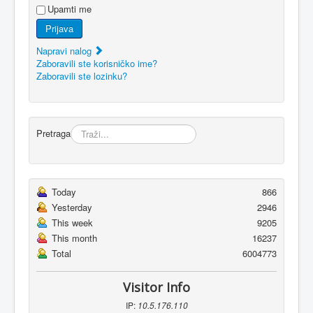
Upamti me
Prijava
Napravi nalog
Zaboravili ste korisničko ime?
Zaboravili ste lozinku?
Pretraga
Today
866
Yesterday
2946
This week
9205
This month
16237
Total
6004773
Visitor Info
IP:
10.5.176.110