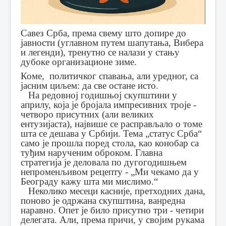
Савез Срба, према свему што допире до
јавности (углавном путем шапутања, Вибера
и легенди), тренутно се налази у стању
дубоке организационе зиме.
Коме, политичког спавања, али уредног, са
јасним циљем: да све остане исто.
На редовној годишњој скупштини у
априлу, која је бројала импресивних троје -
четворо присутних (али великих
ентузијаста), највише се расправљало о томе
шта се дешава у Србији. Тема „статус Срба“
само је прошла поред стола, као конобар са
туђим нарученим оброком. Главна
стратегија је деловала по дугогодишњем
непроменљивом рецепту - „Ми чекамо да у
Београду кажу шта ми мислимо.“
Неколико месеци касније, претходних дана,
поново је одржана скупштина, ванредна
наравно. Опет је било присутно три - четири
делегата. Али, према причи, у својим рукама