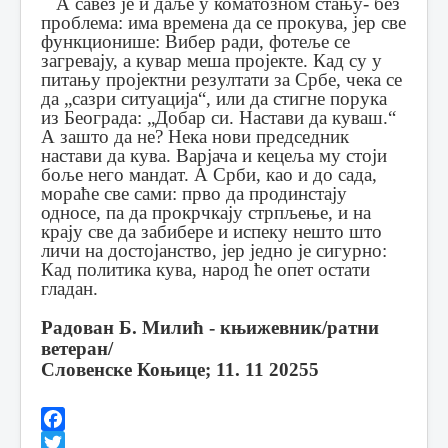
А савез је и даље у коматозном стању- без
проблема: има времена да се прокува, јер све
функционише: Вибер ради, фотеље се
загревају, а кувар меша пројекте. Кад су у
питању пројектни резултати за Србе, чека се
да „сазри ситуација“, или да стигне порука
из Београда: „Добар си. Настави да куваш.“
А зашто да не? Нека нови председник
настави да кува. Варјача и кецеља му стоји
боље него мандат. А Срби, као и до сада,
мораће све сами: прво да продинстају
односе, па да прокрчкају стрпљење, и на
крају све да забибере и испеку нешто што
личи на достојанство, јер једно је сигурно:
Кад политика кува, народ ће опет остати
гладан.
Радован Б. Милић - књижевник/ратни
ветеран/
Словенске Коњице; 11. 11 20255
Facebook