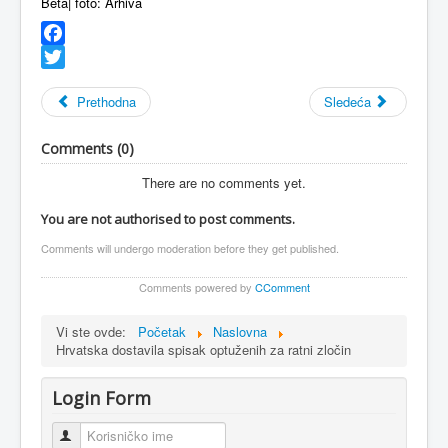
Beta| foto: Arhiva
Facebook
Twitter
Prethodna
Sledeća
Comments (
0
)
There are no comments yet.
You are not authorised to post comments.
Comments will undergo moderation before they get published.
Comments powered by
CComment
Vi ste ovde:
Početak
Naslovna
Hrvatska dostavila spisak optuženih za ratni zločin
Login Form
Korisničko ime