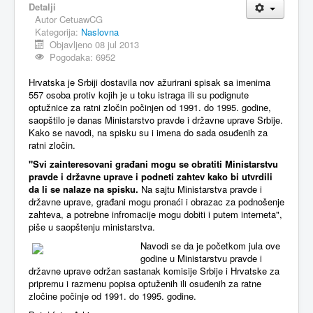
Detalji
Autor
CetuawCG
MAGAZIN
Kategorija:
Naslovna
FELJTON
Objavljeno 08 jul 2013
Pogodaka: 6952
SPORT
Hrvatska je Srbiji dostavila nov ažurirani spisak sa imenima
PISMA ČITALACA
557 osoba protiv kojih je u toku istraga ili su podignute
optužnice za ratni zločin počinjen od 1991. do 1995. godine,
IMPRESUM
saopštilo je danas Ministarstvo pravde i državne uprave Srbije.
Kako se navodi, na spisku su i imena do sada osuđenih za
ratni zločin.
"Svi zainteresovani građani mogu se obratiti Ministarstvu
pravde i državne uprave i podneti zahtev kako bi utvrdili
da li se nalaze na spisku.
Na sajtu Ministarstva pravde i
državne uprave, građani mogu pronaći i obrazac za podnošenje
zahteva, a potrebne infromacije mogu dobiti i putem interneta",
piše u saopštenju ministarstva.
Navodi se da je početkom jula ove
godine u Ministarstvu pravde i
državne uprave održan sastanak komisije Srbije i Hrvatske za
pripremu i razmenu popisa optuženih ili osuđenih za ratne
zločine počinje od 1991. do 1995. godine.