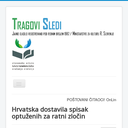
Isključi
navigaciju
Domov
POŠTOVANI ČITAOCI! OnLine časopis TRA
VESTI
Hrvatska dostavila spisak
optuženih za ratni zločin
KULTURA
INTERVJU