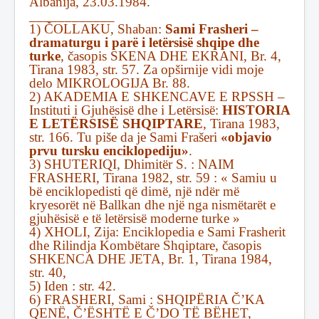
Albanija, 23.03.1984.
____________
1) ČOLLAKU, Shaban:
Sami Frasheri –
dramaturgu i parë i letërsisë shqipe dhe
turke
, časopis SKENA DHE EKRANI, Br. 4,
Tirana 1983, str. 57. Za opširnije vidi moje
delo MIKROLOGIJA Br. 88.
2) AKADEMIA E SHKENCAVE E RPSSH –
Instituti i Gjuhësisë dhe i Letërsisë:
HISTORIA
E LETËRSISË SHQIPTARE
, Tirana 1983,
str. 166. Tu piše da je Sami Frašeri
«objavio
prvu tursku enciklopediju»
.
3) SHUTERIQI, Dhimitër S. : NAIM
FRASHERI, Tirana 1982, str. 59 : « Samiu u
bë enciklopedisti që dimë, një ndër më
kryesorët në Ballkan dhe një nga nismëtarët e
gjuhësisë e të letërsisë moderne turke »
4) XHOLI, Zija: Enciklopedia e Sami Frasherit
dhe Rilindja Kombëtare Shqiptare, časopis
SHKENCA DHE JETA, Br. 1, Tirana 1984,
str. 40,
5) Iden : str. 42.
6) FRASHERI, Sami : SHQIPËRIA Č’KA
QENË, Č’ËSHTË E Č’DO TË BËHET,