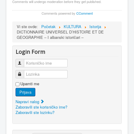
Comments will undergo moderation before they get published.
Comments powered by
CComment
Vi ste ovde:
Početak
KULTURA
Istorija
DICTIONNAIRE UNIVERSEL D’HISTOIRE ET DE
GEOGRAPHIE – I albanski istoričari –
Login Form
Korisničko ime
Lozinka
Upamti me
Prijava
Napravi nalog
Zaboravili ste korisničko ime?
Zaboravili ste lozinku?