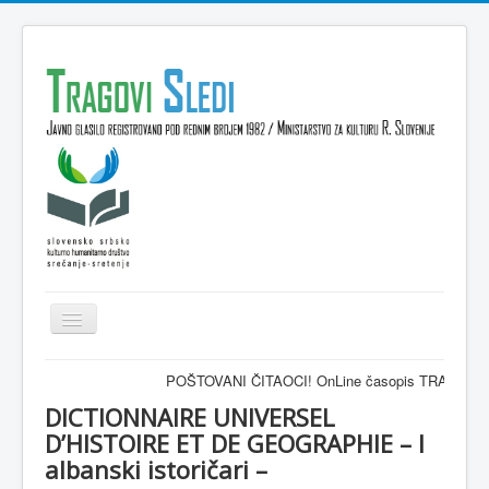
Isključi
navigaciju
Domov
POŠTOVANI ČITAOCI! OnLine časopis TRAGOVI-SLEDI - zvaničn
VESTI
DICTIONNAIRE UNIVERSEL
D’HISTOIRE ET DE GEOGRAPHIE – I
KULTURA
albanski istoričari –
INTERVJU