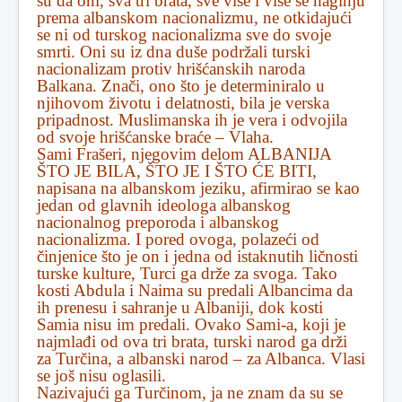
su da oni, sva tri brata, sve više i više se naginju
prema albanskom nacionalizmu, ne otkidajući
se ni od turskog nacionalizma sve do svoje
smrti. Oni su iz dna duše podržali turski
nacionalizam protiv hrišćanskih naroda
Balkana. Znači, ono što je determiniralo u
njihovom životu i delatnosti, bila je verska
pripadnost. Muslimanska ih je vera i odvojila
od svoje hrišćanske braće – Vlaha.
Sami Frašeri, njegovim delom ALBANIJA
ŠTO JE BILA, ŠTO JE I ŠTO ĆE BITI,
napisana na albanskom jeziku, afirmirao se kao
jedan od glavnih ideologa albanskog
nacionalnog preporoda i albanskog
nacionalizma. I pored ovoga, polazeći od
činjenice što je on i jedna od istaknutih ličnosti
turske kulture, Turci ga drže za svoga. Tako
kosti Abdula i Naima su predali Albancima da
ih prenesu i sahranje u Albaniji, dok kosti
Samia nisu im predali. Ovako Sami-a, koji je
najmlađi od ova tri brata, turski narod ga drži
za Turčina, a albanski narod – za Albanca. Vlasi
se još nisu oglasili.
Nazivajući ga Turčinom, ja ne znam da su se