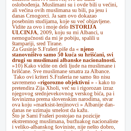
oslobođenja. Muslimani su i ovde bili u većini,
ali većina ovih muslimana su bili, pa jesu i
danas Crnogorci. Ja sam ovo dokazao
posebnim studijama, koje su već objavljene.
Vidite za ovo i moje delo
ISTORIJA
ULCINJA
, 2009, koju su mi Albanci, u
nemogućnosti da mi je pobiju, spalili u
štampariji, sred Tirane.
Za Gusinje S.Frašeri piše da «
njeno
stanovništvo samo 50 kuća su hrišćani, svi
drugi su muslimani albanske nacionalnosti.
»10) Kako vidite on deli ljude na muslimane i
hrišćane. Sve muslimane smatra za Albance.
Tako ovi kriteri S.Frašeria ne samo što nisu
savremeno «
rigorozno objektivni
» - kako to
pretendira Zija Xholi, već su i rigorozan izraz
njegovog srednjevekovnog verskog bića, pa i
šovinizma prema slovenskim narodima, stvar
ova koju »marksist-lenjinovci » Albanije dan-
danas ne uzimaju smelost da kažu.
Što je Sami Frašeri postojao na pozicije
ekstremnog muslimana, buržuakog nacionaliste
i veliko-albanskog šoviniste, nije nešto dobro,