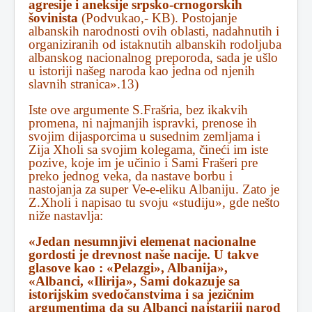
agresije i aneksije srpsko-crnogorskih
šovinista
(Podvukao,- KB). Postojanje
albanskih narodnosti ovih oblasti, nadahnutih i
organiziranih od istaknutih albanskih rodoljuba
albanskog nacionalnog preporoda, sada je ušlo
u istoriji našeg naroda kao jedna od njenih
slavnih stranica».13)
Iste ove argumente S.Frašria, bez ikakvih
promena, ni najmanjih ispravki, prenose ih
svojim dijasporcima u susednim zemljama i
Zija Xholi sa svojim kolegama, čineći im iste
pozive, koje im je učinio i Sami Frašeri pre
preko jednog veka, da nastave borbu i
nastojanja za super Ve-e-eliku Albaniju. Zato je
Z.Xholi i napisao tu svoju «studiju», gde nešto
niže nastavlja:
«Jedan nesumnjivi elemenat nacionalne
gordosti je drevnost naše nacije. U takve
glasove kao : «Pelazgi», Albanija»,
«Albanci, «Ilirija», Sami dokazuje sa
istorijskim svedočanstvima i sa jezičnim
argumentima da su Albanci najstariji narod