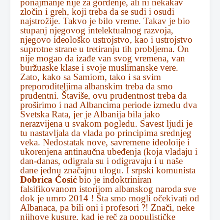
ponajmanje nije za gordenje, ali ni nekakav
zločin i greh, koji treba da se sudi i osudi
najstrožije. Takvo je bilo vreme. Takav je bio
stupanj njegovog intelektualnog razvoja,
njegovo ideološko ustrojstvo, kao i ustrojstvo
suprotne strane u tretiranju tih probljema. On
nije mogao da izađe van svog vremena, van
buržuaske klase i svoje muslimanske vere.
Zato, kako sa Samiom, tako i sa svim
preporoditeljima albanskim treba da smo
prudentni. Štaviše, ovu prudentnost treba da
proširimo i nad Albancima periode između dva
Svetska Rata, jer je Albanija bila jako
nerazvijena u svakom pogledu. Savest ljudi je
tu nastavljala da vlada po principima srednjeg
veka. Nedostatak nove, savremene ideoloije i
ukorenjena antinaučna ubeđenja (koja vladaju i
dan-danas, odigrala su i odigravaju i u naše
dane jednu značajnu ulogu. I srpski komunista
Dobrica Ćosić
bio je indoktriniran
falsifikovanom istorijom albanskog naroda sve
dok je umro 2014 ! Šta smo mogli očekivati od
Albanaca, pa bili oni i profesori ?! Znači, neke
njihove kusure, kad je reč za populističke