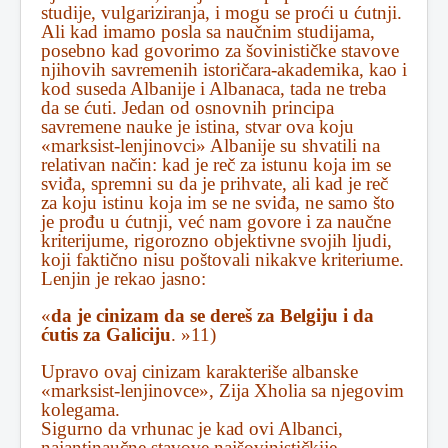
studije, vulgariziranja, i mogu se proći u ćutnji.
Ali kad imamo posla sa naučnim studijama,
posebno kad govorimo za šovinističke stavove
njihovih savremenih istoričara-akademika, kao i
kod suseda Albanije i Albanaca, tada ne treba
da se ćuti. Jedan od osnovnih principa
savremene nauke je istina, stvar ova koju
«marksist-lenjinovci» Albanije su shvatili na
relativan način: kad je reč za istunu koja im se
sviđa, spremni su da je prihvate, ali kad je reč
za koju istinu koja im se ne sviđa, ne samo što
je prođu u ćutnji, već nam govore i za naučne
kriterijume, rigorozno objektivne svojih ljudi,
koji faktično nisu poštovali nikakve kriteriume.
Lenjin je rekao jasno:
«
da je cinizam da se dereš za Belgiju i da
ćutis za Galiciju
. »11)
Upravo ovaj cinizam karakteriše albanske
«marksist-lenjinovce», Zija Xholia sa njegovim
kolegama.
Sigurno da vrhunac je kad ovi Albanci,
najantinaučne stavove najšovinističkije