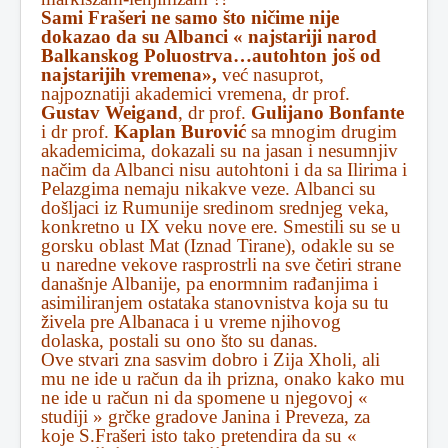
Sami Frašeri ne samo što ničime nije
dokazao da su Albanci « najstariji narod
Balkanskog Poluostrva…autohton još od
najstarijih vremena»,
već nasuprot,
najpoznatiji akademici vremena, dr prof.
Gustav Weigand
, dr prof.
Gulijano Bonfante
i dr prof.
Kaplan Burović
sa mnogim drugim
akademicima, dokazali su na jasan i nesumnjiv
načim da Albanci nisu autohtoni i da sa Ilirima i
Pelazgima nemaju nikakve veze. Albanci su
došljaci iz Rumunije sredinom srednjeg veka,
konkretno u IX veku nove ere. Smestili su se u
gorsku oblast Mat (Iznad Tirane), odakle su se
u naredne vekove rasprostrli na sve četiri strane
današnje Albanije, pa enormnim rađanjima i
asimiliranjem ostataka stanovnistva koja su tu
živela pre Albanaca i u vreme njihovog
dolaska, postali su ono što su danas.
Ove stvari zna sasvim dobro i Zija Xholi, ali
mu ne ide u račun da ih prizna, onako kako mu
ne ide u račun ni da spomene u njegovoj «
studiji » grčke gradove Janina i Preveza, za
koje S.Frašeri isto tako pretendira da su «