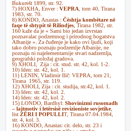
Bukurešt 1899, str. 92.
7) HOXHA, Enver :
VEPRA
, tom 40, Tirana
1983, str. 70.
8) KONDO, Anastas :
Čështja kombëtare në
faqe të shtypit të Rilindjes
, Tirana 1982, str.
160 kaže da je « Sami bio jedan izvrstan
poznavalac podzemnog i prirodnog bogatstva
Albanije ». Za čuđenje je kako ovi ljudi, koji
tako dobro poznaju podzemlje Albanije, ne
poznaju ni najelementarnije stvari nadzemlja,
geografski položaj gradova.
9) XHOLI, Zija : cit. stud. str. 42, kol. 1-2.
10) Iden: str. 42, kol. 1.
11) LENIN, Vladimir Ilič: VEPRA, tom 21,
Tirana 1965, str. 119.
12) XHOLI, Zija : cit. studija, str.42, kol. 1.
13) Iden: str. 42, kol. 2.
14) Iden: str. 42, kol. 2.
15) LONDO, Bardhyl:
Shovinizmi rusomadh
– lajtmotiv i letërsisë revizioniste sovjetike
,
list
ZËRI I POPULLI
T, Tirana 07.04.1984,
str. 4, kol. 3.
16) KONDO, Anastas: cit. delo, str. 23 i
svugde u nastavku on piše : « srpsko-