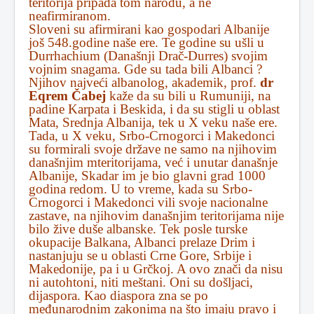
teritorija pripada tom narodu, a ne
neafirmiranom.
Sloveni su afirmirani kao gospodari Albanije
još 548.godine naše ere. Te godine su ušli u
Durrhachium (Današnji Drač-Durres) svojim
vojnim snagama. Gde su tada bili Albanci ?
Njihov najveći albanolog, akademik, prof.
dr
Eqrem Čabej
kaže da su bili u Rumuniji, na
padine Karpata i Beskida, i da su stigli u oblast
Mata, Srednja Albanija, tek u X veku naše ere.
Tada, u X veku, Srbo-Crnogorci i Makedonci
su formirali svoje države ne samo na njihovim
današnjim mteritorijama, već i unutar današnje
Albanije, Skadar im je bio glavni grad 1000
godina redom. U to vreme, kada su Srbo-
Crnogorci i Makedonci vili svoje nacionalne
zastave, na njihovim današnjim teritorijama nije
bilo žive duše albanske. Tek posle turske
okupacije Balkana, Albanci prelaze Drim i
nastanjuju se u oblasti Crne Gore, Srbije i
Makedonije, pa i u Grčkoj. A ovo znači da nisu
ni autohtoni, niti meštani. Oni su došljaci,
dijaspora. Kao diaspora zna se po
međunarodnim zakonima na što imaju pravo i