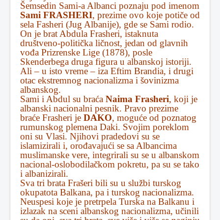
Šemsedin Sami-a Albanci poznaju pod imenom
Sami FRASHERI
, prezime ovo koje potiče od
sela Fasheri (Jug Albanije), gde se Sami rodio.
On je brat Abdula Frasheri, istaknuta
društveno-politička ličnost, jedan od glavnih
vođa Prizrenske Lige (1878), posle
Skenderbega druga figura u albanskoj istoriji.
Ali – u isto vreme – iza Eftim Brandia, i drugi
otac ekstremnog nacionalizma i šovinizma
albanskog.
Sami i Abdul su braća
Naima Frasheri
, koji je
albanski nacionalni pesnik. Pravo prezime
braće Frasheri je
DAKO
, moguće od poznatog
rumunskog plemena Daki. Svojim poreklom
oni su Vlasi. Njihovi pradedovi su se
islamizirali i, orođavajući se sa Albancima
muslimanske vere, integrirali su se u albanskom
nacional-oslobodilačkom pokretu, pa su se tako
i albanizirali.
Sva tri brata Frašeri bili su u službi turskog
okupatota Balkana, pa i turskog nacionalizma.
Neuspesi koje je pretrpela Turska na Balkanu i
izlazak na sceni albanskog nacionalizma, učinili