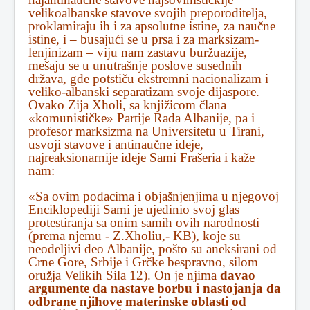
velikoalbanske stavove svojih preporoditelja,
proklamiraju ih i za apsolutne istine, za naučne
istine, i – busajući se u prsa i za marksizam-
lenjinizam – viju nam zastavu buržuazije,
mešaju se u unutrašnje poslove susednih
država, gde potstiču ekstremni nacionalizam i
veliko-albanski separatizam svoje dijaspore.
Ovako Zija Xholi, sa knjižicom člana
«komunističke» Partije Rada Albanije, pa i
profesor marksizma na Universitetu u Tirani,
usvoji stavove i antinaučne ideje,
najreaksionarnije ideje Sami Frašeria i kaže
nam:
«Sa ovim podacima i objašnjenjima u njegovoj
Enciklopediji Sami je ujedinio svoj glas
protestiranja sa onim samih ovih narodnosti
(prema njemu - Z.Xholiu,- KB), koje su
neodeljivi deo Albanije, pošto su aneksirani od
Crne Gore, Srbije i Grčke bespravno, silom
oružja Velikih Sila 12). On je njima
davao
argumente da nastave borbu i nastojanja da
odbrane njihove materinske oblasti od