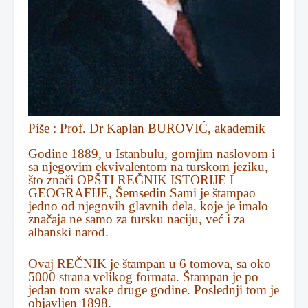
Piše : Prof. Dr Kaplan BUROVIĆ, akademik
Godine 1889, u Istanbulu, gornjim naslovom i
sa njegovim ekvivalentom na turskom jeziku,
što znači OPŠTI REČNIK ISTORIJE I
GEOGRAFIJE, Šemsedin Sami je štampao
jedno od njegovih glavnih dela, koje je imalo
značaja ne samo za tursku naciju, već i za
albanski narod.
Ovaj REČNIK je štampan u 6 tomova, sa oko
5000 strana velikog formata. Štampan je po
jedan tom svake druge godine. Poslednji tom je
objavljen 1898.