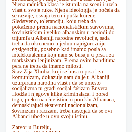
Njena radnička klasa je istupila na sceni i uzela
vlast u svoje ruke. Njena ideologija je počela da
se razvije, osvaja teren i pušta korene.
Sledstveno, toleranciju, koju treba da
pokažemo prema nacionalističkim stavovima,
šovinističkim i veliko-albanskim u periodi do
trijumfa u Albaniji narodne revolucije, sada
treba da okrenemo u jednu najrigorozniju
egzigenciju, posebno kad imamo posla sa
intelektualcima koji nam se busaju u prsa i za
marksizam-lenjinizam. Prema ovim banditima
pera ne treba da imamo milosti.
Stav Zija Xholia, koji se busa u prsa i za
komunizam, dokazuje nam da je u Albaniji
uzurpirana narodna vlast i da se umesto
socijalizma tu gradi socijal-fašizam Envera
Hodže i njegove klike kriminalaca. I pored
toga, preko naučne istine o poreklu Albanaca,
demaskirajući ekstremni nacionalizam,
šovinizam i racizam, treba nastojati da se ovi
Albanci ubede u ovu svoju istinu.
Zatvor u Burelju,