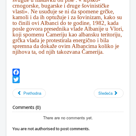
crnogorske, bugarske i druge šovinističke
vlasti». Ne usuđuje se ni da spomene grčke,
kamoli i da ih optužuje i za šovinizam, kako su
to činili ovi Albanci do te godine, 1982, kada
posle govora presednika vlade Albanije u Vlori,
koji spomenu Čameriju kao albansku teritoriju,
grčka vlada je protestirala energično i bila
spremna da dokaže ovim Albancima koliko je
njihova ta, od njih takozvana Čamerija.
Facebook
Twitter
Prethodna
Sledeća
Comments (
0
)
There are no comments yet.
You are not authorised to post comments.