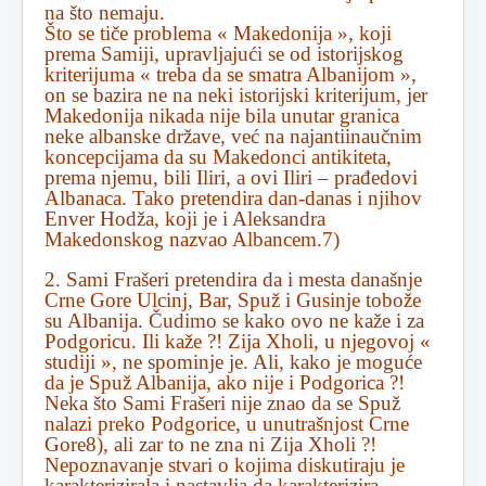
na što nemaju.
Što se tiče problema « Makedonija », koji
prema Samiji, upravljajući se od istorijskog
kriterijuma « treba da se smatra Albanijom »,
on se bazira ne na neki istorijski kriterijum, jer
Makedonija nikada nije bila unutar granica
neke albanske države, već na najantiinaučnim
koncepcijama da su Makedonci antikiteta,
prema njemu, bili Iliri, a ovi Iliri – prađedovi
Albanaca. Tako pretendira dan-danas i njihov
Enver Hodža, koji je i Aleksandra
Makedonskog nazvao Albancem.7)
2. Sami Frašeri pretendira da i mesta današnje
Crne Gore Ulcinj, Bar, Spuž i Gusinje tobože
su Albanija. Čudimo se kako ovo ne kaže i za
Podgoricu. Ili kaže ?! Zija Xholi, u njegovoj «
studiji », ne spominje je. Ali, kako je moguće
da je Spuž Albanija, ako nije i Podgorica ?!
Neka što Sami Frašeri nije znao da se Spuž
nalazi preko Podgorice, u unutrašnjost Crne
Gore8), ali zar to ne zna ni Zija Xholi ?!
Nepoznavanje stvari o kojima diskutiraju je
karakterizirala i nastavlja da karakterizira