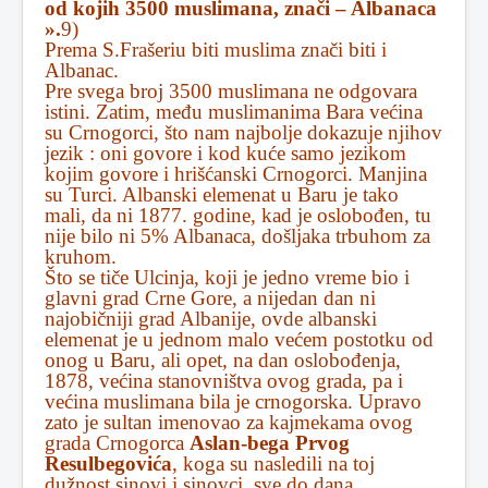
od kojih 3500 muslimana, znači – Albanaca
».
9)
Prema S.Frašeriu biti muslima znači biti i
Albanac.
Pre svega broj 3500 muslimana ne odgovara
istini. Zatim, među muslimanima Bara većina
su Crnogorci, što nam najbolje dokazuje njihov
jezik : oni govore i kod kuće samo jezikom
kojim govore i hrišćanski Crnogorci. Manjina
su Turci. Albanski elemenat u Baru je tako
mali, da ni 1877. godine, kad je oslobođen, tu
nije bilo ni 5% Albanaca, došljaka trbuhom za
kruhom.
Što se tiče Ulcinja, koji je jedno vreme bio i
glavni grad Crne Gore, a nijedan dan ni
najobičniji grad Albanije, ovde albanski
elemenat je u jednom malo većem postotku od
onog u Baru, ali opet, na dan oslobođenja,
1878, većina stanovništva ovog grada, pa i
većina muslimana bila je crnogorska. Upravo
zato je sultan imenovao za kajmekama ovog
grada Crnogorca
Aslan-bega Prvog
Resulbegovića
, koga su nasledili na toj
dužnost sinovi i sinovci, sve do dana