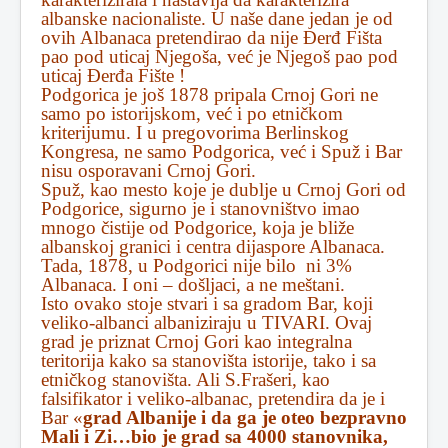
albanske nacionaliste. U naše dane jedan je od
ovih Albanaca pretendirao da nije Ðerđ Fišta
pao pod uticaj Njegoša, već je Njegoš pao pod
uticaj Ðerđa Fište !
Podgorica je još 1878 pripala Crnoj Gori ne
samo po istorijskom, već i po etničkom
kriterijumu. I u pregovorima Berlinskog
Kongresa, ne samo Podgorica, već i Spuž i Bar
nisu osporavani Crnoj Gori.
Spuž, kao mesto koje je dublje u Crnoj Gori od
Podgorice, sigurno je i stanovništvo imao
mnogo čistije od Podgorice, koja je bliže
albanskoj granici i centra dijaspore Albanaca.
Tada, 1878, u Podgorici nije bilo ni 3%
Albanaca. I oni – došljaci, a ne meštani.
Isto ovako stoje stvari i sa gradom Bar, koji
veliko-albanci albaniziraju u TIVARI. Ovaj
grad je priznat Crnoj Gori kao integralna
teritorija kako sa stanovišta istorije, tako i sa
etničkog stanovišta. Ali S.Frašeri, kao
falsifikator i veliko-albanac, pretendira da je i
Bar «
grad Albanije i da ga je oteo bezpravno
Mali i Zi…bio je grad sa 4000 stanovnika,