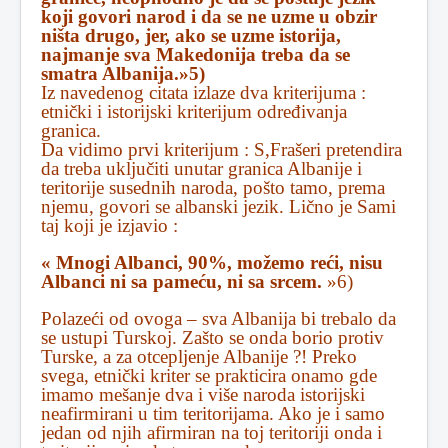
koji govori narod i da se ne uzme u obzir
ništa drugo, jer, ako se uzme istorija,
najmanje sva Makedonija treba da se
smatra Albanija.»5)
Iz navedenog citata izlaze dva kriterijuma :
etnički i istorijski kriterijum određivanja
granica.
Da vidimo prvi kriterijum : S,Frašeri pretendira
da treba uključiti unutar granica Albanije i
teritorije susednih naroda, pošto tamo, prema
njemu, govori se albanski jezik. Lično je Sami
taj koji je izjavio :
« Mnogi Albanci, 90%, možemo reći, nisu
Albanci ni sa pameću, ni sa srcem.
»6)
Polazeći od ovoga – sva Albanija bi trebalo da
se ustupi Turskoj. Zašto se onda borio protiv
Turske, a za otcepljenje Albanije ?! Preko
svega, etnički kriter se prakticira onamo gde
imamo mešanje dva i više naroda istorijski
neafirmirani u tim teritorijama. Ako je i samo
jedan od njih afirmiran na toj teritoriji onda i