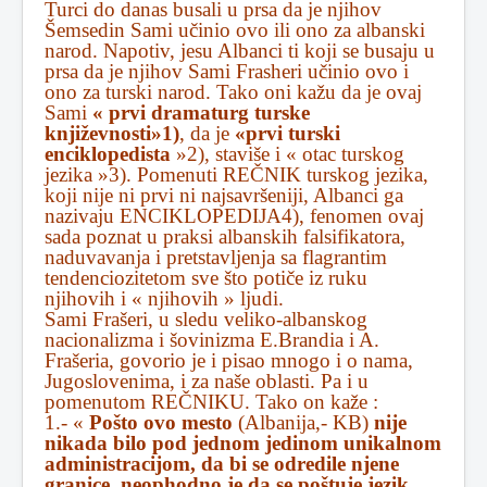
Turci do danas busali u prsa da je njihov
Šemsedin Sami učinio ovo ili ono za albanski
narod. Napotiv, jesu Albanci ti koji se busaju u
prsa da je njihov Sami Frasheri učinio ovo i
ono za turski narod. Tako oni kažu da je ovaj
Sami
« prvi dramaturg turske
književnosti»1)
, da je
«prvi turski
enciklopedista
»2), staviše i « otac turskog
jezika »3). Pomenuti REČNIK turskog jezika,
koji nije ni prvi ni najsavršeniji, Albanci ga
nazivaju ENCIKLOPEDIJA4), fenomen ovaj
sada poznat u praksi albanskih falsifikatora,
naduvavanja i pretstavljenja sa flagrantim
tendenciozitetom sve što potiče iz ruku
njihovih i « njihovih » ljudi.
Sami Frašeri, u sledu veliko-albanskog
nacionalizma i šovinizma E.Brandia i A.
Frašeria, govorio je i pisao mnogo i o nama,
Jugoslovenima, i za naše oblasti. Pa i u
pomenutom REČNIKU. Tako on kaže :
1.- «
Pošto ovo mesto
(Albanija,- KB)
nije
nikada bilo pod jednom jedinom unikalnom
administracijom, da bi se odredile njene
granice, neophodno je da se poštuje jezik