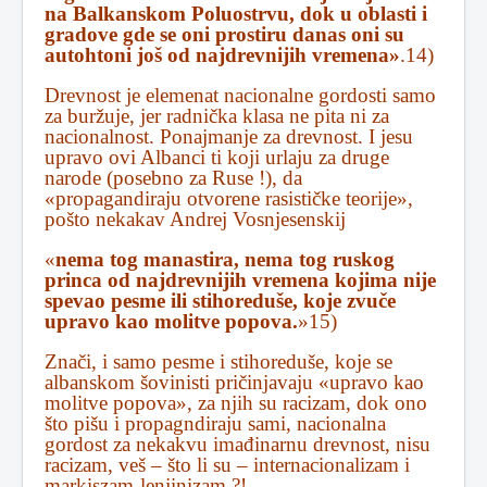
na Balkanskom Poluostrvu, dok u oblasti i
gradove gde se oni prostiru danas oni su
autohtoni još od najdrevnijih vremena»
.14)
Drevnost je elemenat nacionalne gordosti samo
za buržuje, jer radnička klasa ne pita ni za
nacionalnost. Ponajmanje za drevnost. I jesu
upravo ovi Albanci ti koji urlaju za druge
narode (posebno za Ruse !), da
«propagandiraju otvorene rasističke teorije»,
pošto nekakav Andrej Vosnjesenskij
«
nema tog manastira, nema tog ruskog
princa od najdrevnijih vremena kojima nije
spevao pesme ili stihoreduše, koje zvuče
upravo kao molitve popova.
»15)
Znači, i samo pesme i stihoreduše, koje se
albanskom šovinisti pričinjavaju «upravo kao
molitve popova», za njih su racizam, dok ono
što pišu i propagndiraju sami, nacionalna
gordost za nekakvu imađinarnu drevnost, nisu
racizam, veš – što li su – internacionalizam i
markiszam-lenjinizam ?!