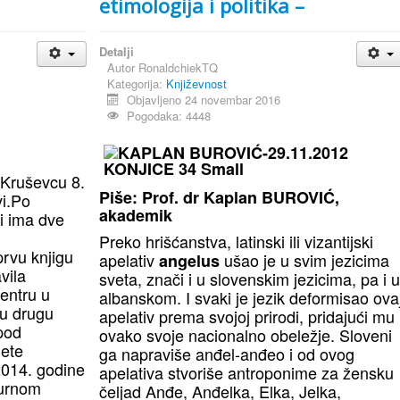
etimologija i politika –
Detalji
Autor
RonaldchiekTQ
Kategorija:
Književnost
Objavljeno 24 novembar 2016
Pogodaka: 4448
 Kruševcu 8.
Piše: Prof. dr Kaplan BUROVIĆ,
vi.Po
akademik
 i ima dve
Preko hrišćanstva, latinski ili vizantijski
prvu knjigu
apelativ
ušao je u svim jezicima
angelus
vila
sveta, znači i u slovenskim jezicima, pa i 
centru u
albanskom. I svaki je jezik deformisao ova
ju drugu
apelativ prema svojoj prirodi, pridajući mu
 pod
ovako svoje nacionalno obeležje. Sloveni
ete
ga napraviše anđel-anđeo i od ovog
 2014. godine
apelativa stvoriše antroponime za žensku
turnom
čeljad Anđe, Anđelka, Elka, Jelka,