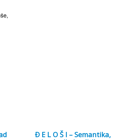
uše,
ad
Ð E L O Š I – Semantika,