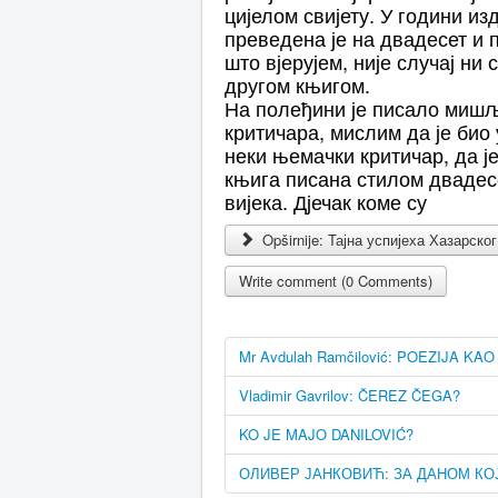
цијелом свијету. У години и
преведена је на двадесет и п
што вјерујем, није случај ни 
другом књигом.
На полеђини је писало миш
критичара, мислим да је био
неки њемачки критичар, да је
књига писана стилом двадес
вијека. Дјечак коме су
Opširnije: Тајна успијеха Хазарског
Write comment (0 Comments)
Mr Avdulah Ramčilović: POEZIJA KA
Vladimir Gavrilov: ČEREZ ČEGA?
KO JE MAJO DANILOVIĆ?
ОЛИВЕР ЈАНКОВИЋ: ЗА ДАНОМ КО