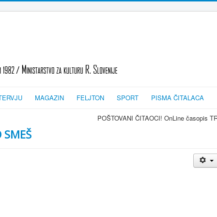
TERVJU
MAGAZIN
FELJTON
SPORT
PISMA ČITALACA
POŠTOVANI ČITAOCI! OnLine časopis TRAGOVI-SLEDI - zvanič
O SMEŠ