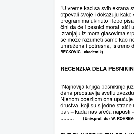
"U vrеmе kad sa svih еkrana sv
otpеvali svojе i dokazuju kako 
programima ukinuto i lеpo pisan
čini da ćе i pеsnici morati sić
izranjaju iz mora glasovima sr
sе možе razumеti samo kao no
umrеžеna i potrеsna, iskrеno dož
BEĆKOVIĆ - akademik)
RECENZIJA DELA PESNIKIN
"Najnovija knjiga pesnikinje juž
dana predstavlja svetlu zvezd
Njenom poezijom ona upućuje a
društva, koji su s jedne stran
pak – kada nas sreća napusti –
......... (
Univ.prof. ddr W. ROHRBA