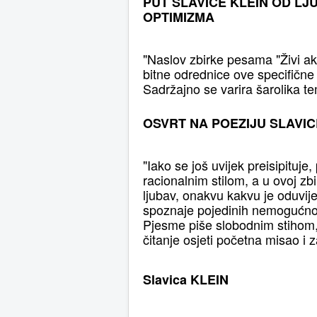
PUT SLAVICE KLEIN OD L
OPTIMIZMA
"Naslov zbirke pesama "Živi ak
bitne odrednice ove specifične 
Sadržajno se varira šarolika tem
OSVRT NA POEZIJU SLAVIC
"Iako se još uvijek preisipituje
racionalnim stilom, a u ovoj zb
ljubav, onakvu kakvu je oduvije
spoznaje pojedinih nemogućnos
Pjesme piše slobodnim stihom, 
čitanje osjeti početna misao i 
Slavica KLEIN