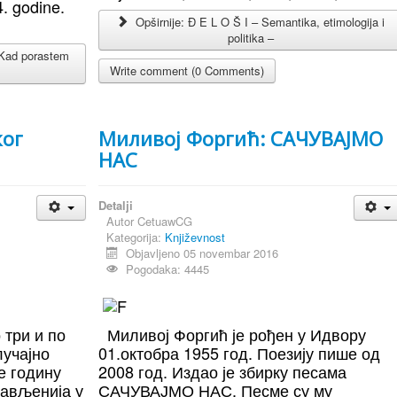
. godine.
Opširnije: Ð E L O Š I – Semantika, etimologija i
politika –
Kad porastem
Write comment (0 Comments)
ког
Миливој Форгић: САЧУВАЈМО
НАС
Detalji
Autor
CetuawCG
Kategorija:
Književnost
Objavljeno 05 novembar 2016
Pogodaka: 4445
 три и по
Миливој Форгић је рођен у Идвору
лучајно
01.октобра 1955 год. Поезију пише од
е годину
2008 год. Издао је збирку песама
лављенија у
САЧУВАЈМО НАС. Песме су му