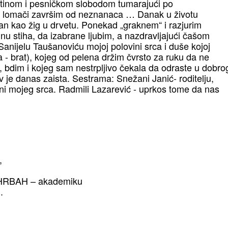
 istinom i pesničkom slobodom tumarajući po
a lomači završim od neznanaca … Danak u životu
an kao žig u drvetu. Ponekad „graknem“ i razjurim
šinu stiha, da izabrane ljubim, a nazdravljajući čašom
Sanijelu Taušanoviću mojoj polovini srca i duše kojoj
- brat), kojeg od pelena držim čvrsto za ruku da ne
 bdim i kojeg sam nestrpljivo čekala da odraste u dobro
 je danas zaista. Sеstrama: Snežani Janić- roditelju,
ovini mojeg srca. Radmili Lazarević - uprkos tome da nas
,
 ROHRBAH – akademiku
.