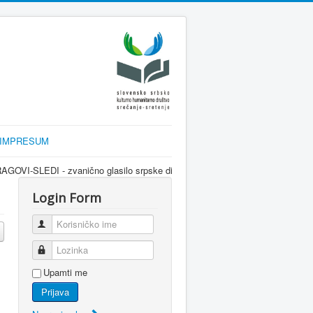
IMPRESUM
no glasilo srpske dijaspore za informisanje Srba u Sloveniji i regionu kroz 
Login Form
Korisničko ime
Lozinka
Upamti me
Prijava