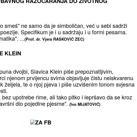
JUBAVNOG RAZOČARANJA DO ŽIVOTNOG
o smeš" ne samo da je simboličan, već u sebi sadrži
poezije. Specifikum je i u sadržaju i u formi pesama.
atika". ...
(Prof. dr. Vjera RAŠKOVIĆ ZEC)
E KLEIN
, puna dvojbi, Slavica Klein piše prepoznatljivim,
irci njenom prvijencu svima objavljuje čistu neiskvarenu
k željela, te o njoj pjeva i piše uzvišenim tonom svjesna
ti.
bez upotrebe rime, ali tako pitko i lepršavo da se kroz
završni dio pojedine pjesme".
(Ivo MIJATOVIĆ)