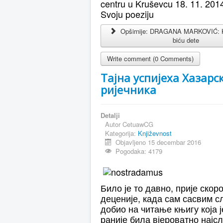
centru u Kruševcu 18. 11. 2014
Svoju poeziju
Opširnije: DRAGANA MARKOVIĆ: 
biću dete
Write comment (0 Comments)
Тајна успијеха Хазарс
ријечника
Detalji
Autor
CetuawCG
Kategorija:
Književnost
Objavljeno 15 decembar 2016
Pogodaka: 4179
Било је то давно, прије скоро
деценије, када сам сасвим с
добио на читање књигу која ј
раније била вјероватно најс