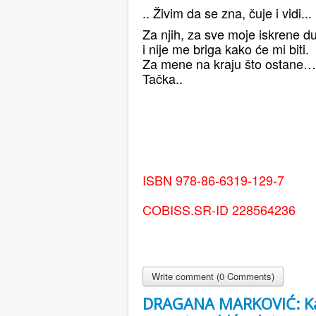
.. Živim da se zna, čuje i vidi...
Za njih, za sve moje iskrene d
i nije me briga kako će mi biti.
Za mene na kraju što ostane…
Tačka..
ISBN 978-86-6319-129-7
COBISS.SR-ID 228564236
Write comment (0 Comments)
DRAGANA MARKOVIĆ: K