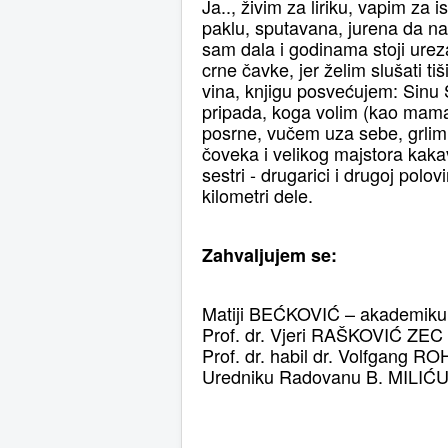
Ja.., živim za liriku, vapim za
paklu, sputavana, jurena da n
sam dala i godinama stoji urez
crne čavke, jer želim slušati ti
vina, knjigu posvеćujеm: Sinu 
pripada, koga volim (kao mama 
posrne, vučem uza sebe, grlim,
čoveka i velikog majstora kakav
sestri - drugarici i drugoj pol
kilometri dele.
Zahvaljujem se:
Matiji BEĆKOVIĆ – akademiku
Prof. dr. Vjeri RAŠKOVIĆ ZEC
Prof. dr. habil dr. Volfgang
Uredniku Radovanu B. MILIĆU