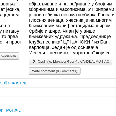
здавања
објављиване и награђиване у бројним
ет језика,
зборницима и часописима. У Припреми
са једном
је нова збирка песама и збирка Глоса и
Глосних венаца. Учесник је на многим
љење
Књижевним манифестацијама широм
 у питању
Србије и шире. Члан је у више
 то прва
Књижевних удружања. Председник је
ет и првог
Клуба песника" ЦРЊАНСКИ " из Бан.
Карловца. Један је од оснивача
"Јесењег песничког маратона" који се
 ријечника
Opširnije: Миливој Форгић: САЧУВАЈМО НАС
Write comment (0 Comments)
O SUŠTINA ISTINE
ЈИ ПРОТИЧЕ