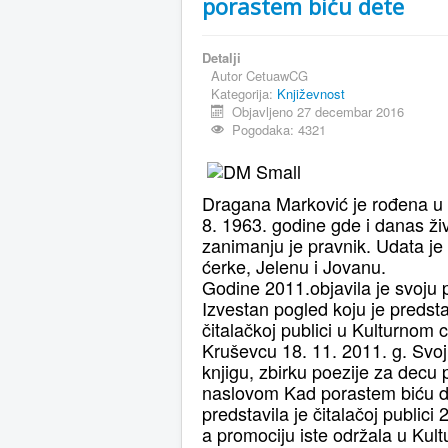
porastem biću dete
Detalji
Autor
CetuawCG
Kategorija:
Književnost
Objavljeno 27 decembar 2016
Pogodaka: 4321
Dragana Marković je rođena u
8. 1963. godine gde i danas ži
zanimanju je pravnik. Udata je
ćerke, Jelenu i Jovanu.
Godine 2011.objavila je svoju 
Izvestan pogled koju je predsta
čitalačkoj publici u Kulturnom 
Kruševcu 18. 11. 2011. g. Svo
knjigu, zbirku poezije za decu
naslovom Kad porastem biću d
predstavila je čitalačoj publici
a promociju iste održala u Kul