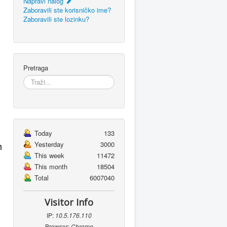
Napravi nalog
Zaboravili ste korisničko ime?
i
Zaboravili ste lozinku?
Pretraga
Today
133
h
Yesterday
3000
This week
11472
This month
18504
Total
6007040
Visitor Info
IP:
10.5.176.110
Browser:
Chrome