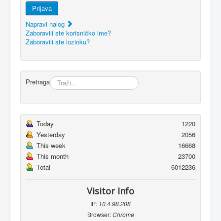
Prijava
Napravi nalog
Zaboravili ste korisničko ime?
Zaboravili ste lozinku?
Pretraga
Today
1220
Yesterday
2056
This week
16668
This month
23700
Total
6012236
Visitor Info
IP:
10.4.98.208
Browser:
Chrome