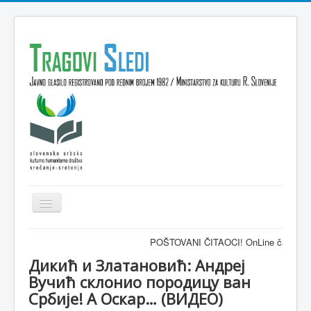
Isključi
navigaciju
Domov
POŠTOVANI ČITAOCI! OnLine časopis TRAGOV
VESTI
Дикић и Златановић: Андреј
Вучић склонио породицу ван
KULTURA
Србије! А Оскар… (ВИДЕО)
INTERVJU