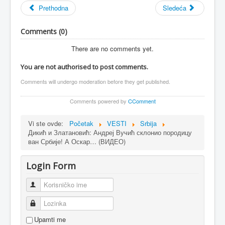
Prethodna
Sledeća
Comments (
0
)
There are no comments yet.
You are not authorised to post comments.
Comments will undergo moderation before they get published.
Comments powered by
CComment
Vi ste ovde:
Početak
VESTI
Srbija
Дикић и Златановић: Андреј Вучић склонио породицу
ван Србије! А Оскар… (ВИДЕО)
Login Form
Korisničko ime
Lozinka
Upamti me