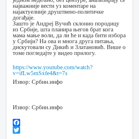
најважније вести уз коментаре на
најактуелније друштвено-политичке
догађаје.
Зашто је Андреј Вучић склонио породицу
из Србије, шта планира његов брат кога
мама мање воли, да ли ће и када бити избора
у Србији? На ова и многа друга питања,
дискутовали су Дикић и Златановић. Више о
томе погледајте у видео прилогу.
https://www.youtube.com/watch?
v=ifLw5mSxfe4&t=7s
Извор: Србин.инфо
Извор: Србин.инфо
Facebook
Twitter