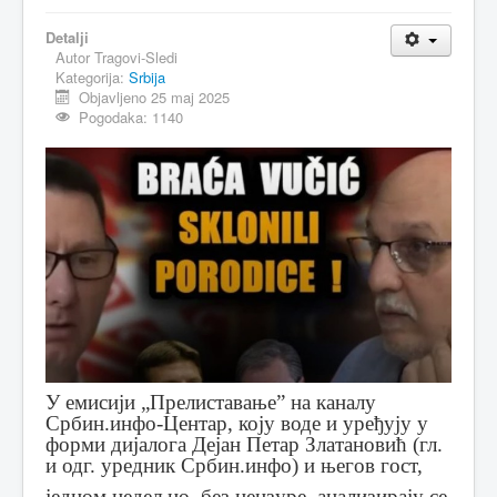
MAGAZIN
Detalji
Autor
Tragovi-Sledi
FELJTON
Kategorija:
Srbija
Objavljeno 25 maj 2025
SPORT
Pogodaka: 1140
PISMA ČITALACA
IMPRESUM
У емисији „Прелиставање” на каналу
Србин.инфо-Центар, коју воде и уређују у
форми дијалога Дејан Петар Златановић (гл.
и одг. уредник Србин.инфо) и његов гост,
једном недељно, без цензуре, анализирају се