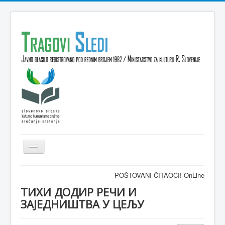
Isključi
navigaciju
Domov
POŠTOVANI ČITAOCI! OnLine časopis TRAGO
VESTI
ТИХИ ДОДИР РЕЧИ И
ЗАЈЕДНИШТВА У ЦЕЉУ
KULTURA
INTERVJU