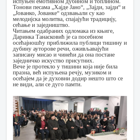
испуњен емотивном дубином и топлином.
Тонови песама „Хајде Јано“, „Зајди, зајди“ и
„Јованко, Јованке“ одзвањали су као
мелодијска молитва, спајајући традицију,
сећање и заједништво.
Читањем одабраних одломака из књиге,
Даринка Танасковић је са посебном
осећајношћу приближила публици тишину и
дубину ауторове речи, оживљавајући
записану мисао и чинећи да она постане
заједничко искуство присутних.
Вече је протекло у тишини која није била
празна, већ испуњена речју, музиком и
осећајем да је духовни додир нешто што се
не види, али се дуго памти.