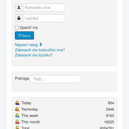
Korisničko ime
Lozinka
Upamti me
Prijava
Napravi nalog
Zaboravili ste korisničko ime?
Zaboravili ste lozinku?
Pretraga
Today
854
Yesterday
2946
This week
9193
This month
16225
Total
6004761