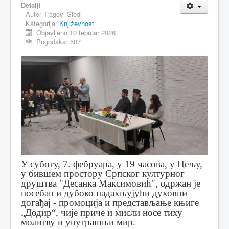
Detalji
Autor
Tragovi-Sledi
MAGAZIN
Kategorija:
Književnost
FELJTON
Objavljeno 10 februar 2026
Pogodaka: 507
SPORT
PISMA ČITALACA
IMPRESUM
У суботу, 7. фебруара, у 19 часова, у Цељу,
у бившем простору Српског културног
друштва "Десанка Максимовић", одржан је
посебан и дубоко надахњујући духовни
догађај - промоција и представљање књиге
„Додир“, чије приче и мисли носе тиху
молитву и унутрашњи мир.