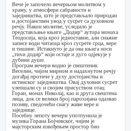
Вече је започело вечерњом молитвом у
храму, у атмосфери сабраности и
заједништва, што је представљало природан
и достојанствен увод у сусрет са духовном
речју. Након молитве, уследило је
представљање књиге „Додир“ аутора монаха
Теодосија, која кроз једноставне, али снажне
записе води читаоца кроз сусрете срца, вере
и тишине. Истакнуто је да ова књига носи
„тихи додир“ који остаје и дуго одјекује у
дубини душе.
Програм вечери водио је свештеник
Веселин, чијом мирном и надахнутом речју
догађај протиче у духу достојанства и
истинског заједништва. Овај духовни сусрет
улепшали су и својим присуством отац
Горан, монах Николај, као и друга свештена
лица, док се велики број парохијана одазвао
позиву, сведочећи снагу живе вере и
заједнице.
Посебну лепоту вечери употпунила је
музика Горана Бојчевског, чијим је
мајсторским извођењем простор био