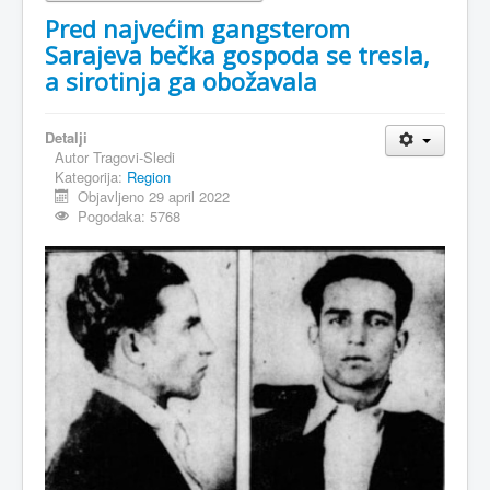
Pred najvećim gangsterom
Sarajeva bečka gospoda se tresla,
a sirotinja ga obožavala
Detalji
Autor
Tragovi-Sledi
Kategorija:
Region
Objavljeno 29 april 2022
Pogodaka: 5768