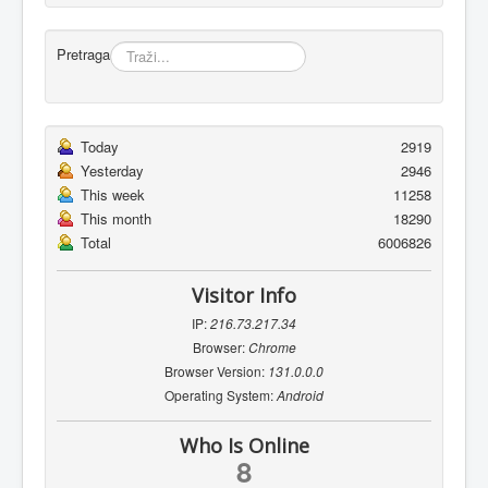
Pretraga
Today
2919
Yesterday
2946
This week
11258
This month
18290
Total
6006826
Visitor Info
IP:
216.73.217.34
Browser:
Chrome
Browser Version:
131.0.0.0
Operating System:
Android
Who Is Online
8