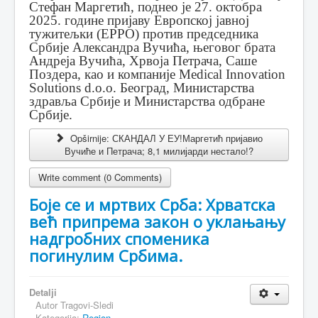
Стефан Маргетић, поднео је 27. октобра
2025. године пријаву Европској јавној
тужитељки (EPPO) против председника
Србије Александра Вучића, његовог брата
Андреја Вучића, Хрвоја Петрача, Саше
Поздера, као и компаније Medical Innovation
Solutions d.o.o. Београд, Министарства
здравља Србије и Министарства одбране
Србије.
Opširnije: СКАНДАЛ У ЕУ!Маргетић пријавио
Вучиће и Петрача; 8,1 милијарди нестало!?
Write comment (0 Comments)
Боје се и мртвих Срба: Хрватска
већ припрема закон о уклањању
надгробних споменика
погинулим Србима.
Detalji
Autor
Tragovi-Sledi
Kategorija:
Region