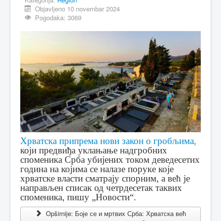
Objavljeno 10 novembar 2024
Pogodaka: 3069
Хрватска припрема нови закон о гробљима,
који предвиђа уклањање надгробних
споменика Срба убијених током деведесетих
година на којима се налазе поруке које
хрватске власти сматрају спорним, а већ је
направљен списак од четрдесетак таквих
споменика, пишу „Новости“.
Opširnije: Боје се и мртвих Срба: Хрватска већ