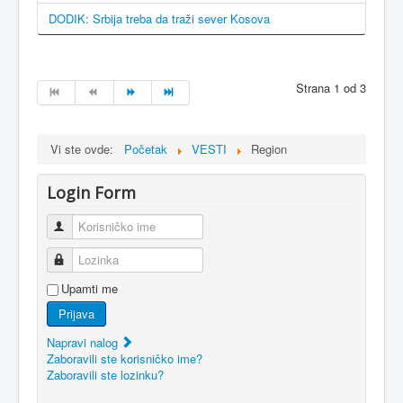
DODIK: Srbija treba da traži sever Kosova
Strana 1 od 3
Vi ste ovde:
Početak
VESTI
Region
Login Form
Korisničko ime
Lozinka
Upamti me
Prijava
Napravi nalog
Zaboravili ste korisničko ime?
Zaboravili ste lozinku?