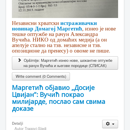
Независни хрватски
истраживачки
новинар Домагој Маргетић
, изнео је нове
тешке оптужбе на рачун Александра
Вучића. НИКО од домаћих медија (а он
апелује стално на тзв. независне и тзв.
опозиционе да пренесу) о овоме не пише.
Opširnije: Маргетић изнео нове, шокантне оптужбе
на рачун Вучића и његове породице (СПИСАК)
Write comment (0 Comments)
Маргетић објавио „Досије
Цвијан“: Вучић покрао
милијарде, послао сам свима
доказе
Detalji
Autor
Tragovi-Sledi