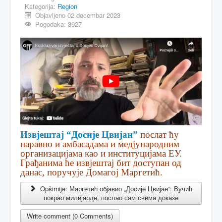
Kategorija:
Region
Objavljeno 02 decembar 2023
Pogodaka: 3927
Извјештај “Досије Цвијан”
послат ћу
наравно и амбасадама и медјународним
организацијама као и институцијама ЕУ.
Грађанима ће извјештај бит доступан од
данас, поручује Домагој Маргетић.
Opširnije: Маргетић објавио „Досије Цвијан“: Вучић
покрао милијарде, послао сам свима доказе
Write comment (0 Comments)