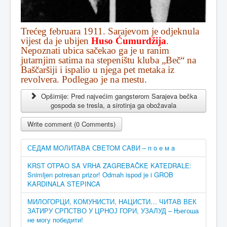
Trećeg februara 1911. Sarajevom je odjeknula
vijest da je ubijen
Huso Ćumurdžija
.
Nepoznati ubica sačekao ga je u ranim
jutarnjim satima na stepeništu kluba „Beč“ na
Baščaršiji i ispalio u njega pet metaka iz
revolvera. Podlegao je na mestu.
Opširnije: Pred najvećim gangsterom Sarajeva bečka
gospoda se tresla, a sirotinja ga obožavala
Write comment (0 Comments)
СEДAM MOЛИTABA СBETOM СABИ – п o e м a
KRST OTPAO SA VRHA ZAGREBAČKE KATEDRALE:
Snimljen potresan prizor! Odmah ispod je i GROB
KARDINALA STEPINCA
МИЛОГОРЦИ, КОМУНИСТИ, НАЦИСТИ… ЧИТАВ ВЕК
ЗАТИРУ СРПСТВО У ЦРНОЈ ГОРИ, УЗАЛУД – Његоша
не могу победити!