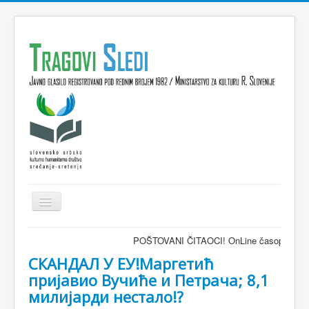
Isključi
navigaciju
Domov
POŠTOVANI ČITAOCI! OnLine časopis TRAGOVI-SLEDI
VESTI
СКАНДАЛ У ЕУ!Маргетић
пријавио Вучиће и Петрача; 8,1
KULTURA
милијарди нестало!?
INTERVJU