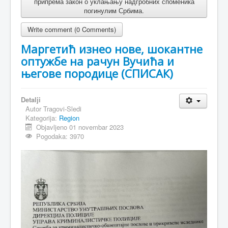
припрема закон о уклањању надгробних споменика
погинулим Србима.
Write comment (0 Comments)
Маргетић изнео нове, шокантне
оптужбе на рачун Вучића и
његове породице (СПИСАК)
Detalji
Autor
Tragovi-Sledi
Kategorija:
Region
Objavljeno 01 novembar 2023
Pogodaka: 3970