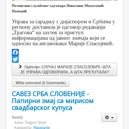
Потписник службеног одговора Николина Милатовић
Поповић
Управа за сарадњу с дијаспором и Србима у
региону доставила је одговор редакцији
„Трагова“ на захтев за приступ
информацијама од јавног значаја који се
односио на ангажовање Марије Спасојевић.
Facebook
Twitter
Opširnije: СЛУЧАЈ МАРИЈЕ СПАСОЈЕВИЋ: ШТА
ЈЕ УПРАВА ОДГОВОРИЛА, А ШТА ПРЕЋУТАЛА?
Write comment (0 Comments)
САВЕЗ СРБА СЛОВЕНИЈЕ -
Папирни змај са мирисом
свадбарског купуса
Detalji
Autor
Tragovi-Sledi
Kategorija:
Rasejanje