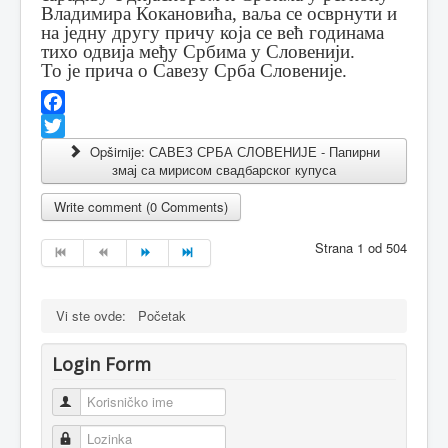
Владимира Кокановића, ваља се осврнути и
на једну другу причу која се већ годинама
тихо одвија међу Србима у Словенији.
То је прича о Савезу Срба Словеније.
Facebook
Twitter
Opširnije: САВЕЗ СРБА СЛОВЕНИЈЕ - Папирни
змај са мирисом свадбарског купуса
Write comment (0 Comments)
Strana 1 od 504
Vi ste ovde:
Početak
Login Form
Korisničko ime
Lozinka