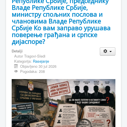
Републике Србије, председнику
Владе Републике Србије,
министру спољних послова и
члановима Владе Републике
Србије Ко вам заправо урушава
поверење грађана и српске
дијаспоре?
Detalji
Autor
Tragovi-Sledi
Kategorija:
Rasejanje
Objavljeno 30 jul 2026
Pogodaka: 208