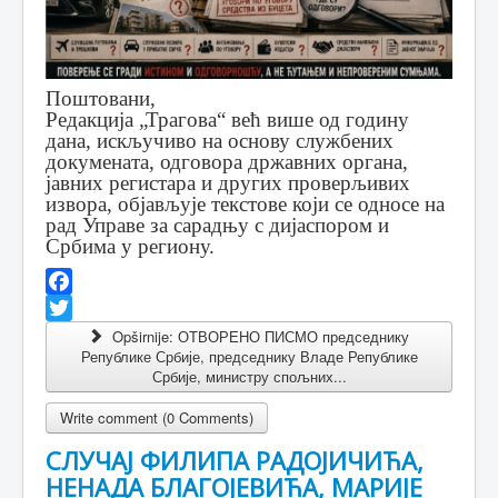
Поштовани,
Редакција „Трагова“ већ више од годину
дана, искључиво на основу службених
докумената, одговора државних органа,
јавних регистара и других проверљивих
извора, објављује текстове који се односе на
рад Управе за сарадњу с дијаспором и
Србима у региону.
Facebook
Twitter
Opširnije: ОТВОРЕНО ПИСМО председнику
Републике Србије, председнику Владе Републике
Србије, министру спољних...
Write comment (0 Comments)
СЛУЧАЈ ФИЛИПА РАДОЈИЧИЋА,
НЕНАДА БЛАГОЈЕВИЋА, МАРИЈЕ