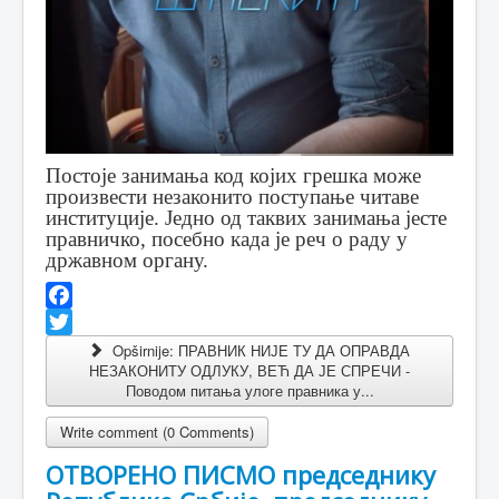
Постоје занимања код којих грешка може
произвести незаконито поступање читаве
институције. Једно од таквих занимања јесте
правничко, посебно када је реч о раду у
државном органу.
Facebook
Twitter
Opširnije: ПРАВНИК НИЈЕ ТУ ДА ОПРАВДА
НЕЗАКОНИТУ ОДЛУКУ, ВЕЋ ДА ЈЕ СПРЕЧИ -
Поводом питања улоге правника у...
Write comment (0 Comments)
ОТВОРЕНО ПИСМО председнику