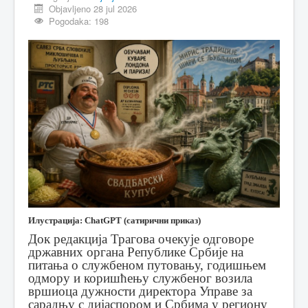
Objavljeno 28 jul 2026
Pogodaka: 198
Илустрација: ChatGPT (сатирични приказ)
Док редакција Трагова очекује одговоре
државних органа Републике Србије на
питања о службеном путовању, годишњем
одмору и коришћењу службеног возила
вршиоца дужности директора Управе за
сарадњу с дијаспором и Србима у региону