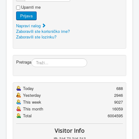
Upamti me
Prijava
Napravi nalog
Zaboravili ste korisničko ime?
Zaboravili ste lozinku?
Pretraga
Today
688
Yesterday
2946
This week
9027
This month
16059
Total
6004595
Visitor Info
IP:
216.73.216.213