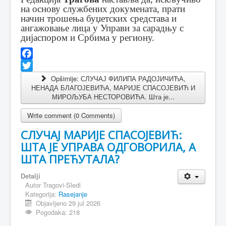
на основу службених докумената, прати
начин трошења буџетских средстава и
ангажовање лица у Управи за сарадњу с
дијаспором и Србима у региону.
Facebook
Twitter
Opširnije: СЛУЧАЈ ФИЛИПА РАДОЈИЧИЋА,
НЕНАДА БЛАГОЈЕВИЋА, МАРИЈЕ СПАСОЈЕВИЋ И
МИРОЉУБА НЕСТОРОВИЋА. Шта је...
Write comment (0 Comments)
СЛУЧАЈ МАРИЈЕ СПАСОЈЕВИЋ:
ШТА ЈЕ УПРАВА ОДГОВОРИЛА, А
ШТА ПРЕЋУТАЛА?
Detalji
Autor
Tragovi-Sledi
Kategorija:
Rasejanje
Objavljeno 29 jul 2026
Pogodaka: 218