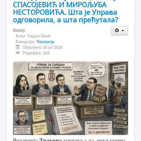
СПАСОЈЕВИЋ И МИРОЉУБА
НЕСТОРОВИЋА. Шта је Управа
одговорила, а шта прећутала?
Detalji
Autor
Tragovi-Sledi
Kategorija:
Rasejanje
Objavljeno 30 jul 2026
Pogodaka: 203
Редакција
Трагова
наставља да, искључиво