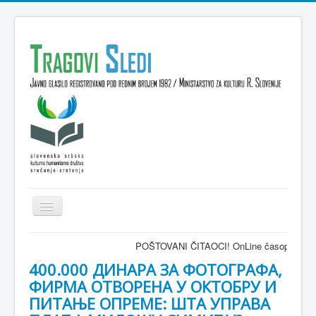
Isključi
navigaciju
Domov
POŠTOVANI ČITAOCI! OnLine časopis TRAGOVI-SLEDI -
VESTI
400.000 ДИНАРА ЗА ФОТОГРАФА,
ФИРМА ОТВОРЕНА У ОКТОБРУ И
KULTURA
ПИТАЊЕ ОПРЕМЕ: ШТА УПРАВА
INTERVJU