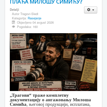
ПЛАЋА МИЛОШУ СИМИЋУ?
MAGAZIN
Detalji
Autor
Tragovi-Sledi
FELJTON
Kategorija:
Rasejanje
Objavljeno 04 avgust 2026
SPORT
Pogodaka: 160
PISMA ČITALACA
IMPRESUM
„Трагови“ траже комплетну
документацију о ангажовању Милоша
Симића
, његовој продукцији, исплатама,