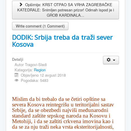
Opširnije: KRST OTPAO SA VRHA ZAGREBAČKE
KATEDRALE: Snimljen potresan prizor! Odmah ispod je i
GROB KARDINALA...
Write comment (1 Comment)
DODIK: Srbija treba da traži sever
Kosova
Detalji
Autor
Tragovi-Sledi
Kategorija:
Region
Objavljeno 12 avgust 2018
Pogodaka: 5483
Mislim da bi trebalo da se četiri opštine sa
severa Kosova reintegrišu u teritorijalni sastav
Srbije, da se obezbedi najviši međunarodni
standard zaštite srpskog naroda na Kosovu i
Metohiji, i da se zaštiti crkvena imovina kao i
da se za nju traži neka vrsta eksteritorijalnosti,