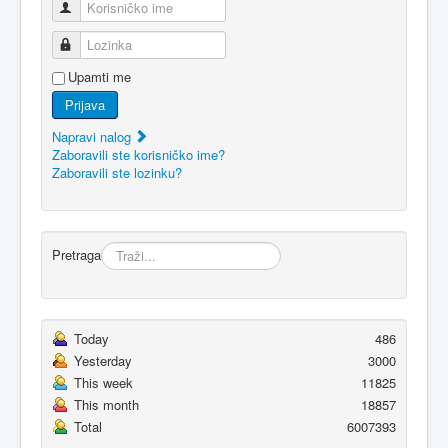
Korisničko ime
Lozinka
Upamti me
Prijava
Napravi nalog
Zaboravili ste korisničko ime?
Zaboravili ste lozinku?
Pretraga
Today
486
Yesterday
3000
This week
11825
This month
18857
Total
6007393