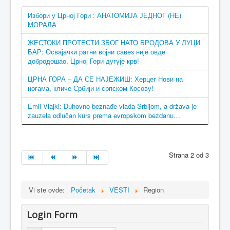
Избори у Црној Гори : АНАТОМИЈА ЈЕДНОГ (НЕ)
МОРАЛА
ЖЕСТОКИ ПРОТЕСТИ ЗБОГ НАТО БРОДОВА У ЛУЦИ
БАР: Освајачки ратни војни савез није овде
добродошао, Црној Гори дугује крв!
ЦРНА ГОРА – ДА СЕ НАЈЕЖИШ: Херцег Нови на
ногама, кличе Србији и српском Косову!
Emil Vlajki: Duhovno beznađe vlada Srbijom, a država je
zauzela odlučan kurs prema evropskom bezdanu…
Strana 2 od 3
Vi ste ovde:
Početak
VESTI
Region
Login Form