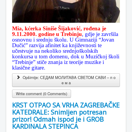
Mia, kćerka Siniše Šijaković, rođena je
9.11.2000. godine u Trebinju
, gdje je završila
osnovnu i srednju školu. U Gimnaziji “Jovan
Dučić” razvija afinitet ka književnosti te
učestvuje na nekoliko srednjoškolskih
konkursa u tom domenu, dok u Muzičkoj školi
“Trebinje” stiče znanja iz teorije muzike i
klasične gitare.
Opširnije: СEДAM MOЛИTABA СBETOM СABИ – п o
e м a
Write comment (0 Comments)
KRST OTPAO SA VRHA ZAGREBAČKE
KATEDRALE: Snimljen potresan
prizor! Odmah ispod je i GROB
KARDINALA STEPINCA