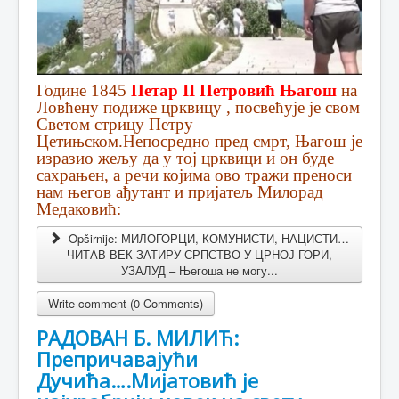
Године 1845
Петар II Петровић Њагош
на
Ловћену подиже црквицу , посвећује је свом
Светом стрицу Петру
Цетињском.Непосредно пред смрт, Њагош је
изразио жељу да у тој црквици и он буде
сахрањен, а речи којима ово тражи преноси
нам његов ађутант и пријатељ Милорад
Медаковић:
Opširnije: МИЛОГОРЦИ, КОМУНИСТИ, НАЦИСТИ…
ЧИТАВ ВЕК ЗАТИРУ СРПСТВО У ЦРНОЈ ГОРИ,
УЗАЛУД – Његоша не могу...
Write comment (0 Comments)
РАДОВАН Б. МИЛИЋ:
Препричавајући
Дучића….Мијатовић је