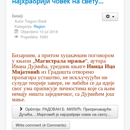
најхрабрији човек на свету...
Detalji
Autor
Tragovi-Sledi
Kategorija:
Region
Objavljeno 10 jul 2018
Pogodaka: 5390
Бизарним, а притом хушкачким поговором
у књизи „
Магистрала мржње
“, аутора
Ивана Дујмића, уредник књиге
Ивица Ицо
Мијатовић
из Градишта отворено
пропагира усташтво, не искључујући ни
сулуде теорије завере, не либећи се да идеје
свог ума приписује личностима које са њим
немају ништа заједничког, са Дујмићем још
мање.
Opširnije: РАДОВАН Б. МИЛИЋ: Препричавајући
Дучића….Мијатовић је најхрабрији човек на свету...
Write comment (4 Comments)