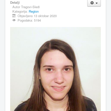
Detalji
Autor
Tragovi-Sledi
MAGAZIN
Kategorija:
Region
FELJTON
Objavljeno 13 oktobar 2020
Pogodaka: 5194
SPORT
PISMA ČITALACA
IMPRESUM