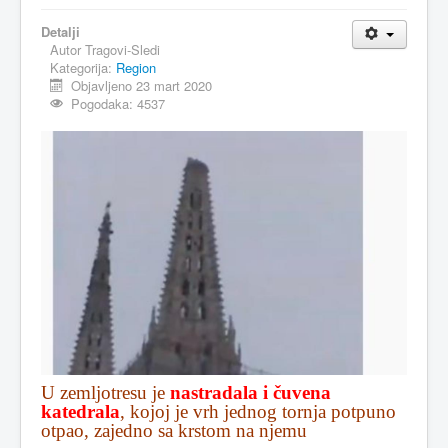
Detalji
Autor
Tragovi-Sledi
Kategorija:
Region
Objavljeno 23 mart 2020
Pogodaka: 4537
U zemljotresu je
nastradala i čuvena
katedrala
, kojoj je vrh jednog tornja potpuno
otpao, zajedno sa krstom na njemu