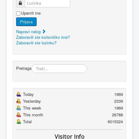
Lozinka
Upamti me
Prijava
Napravi nalog
Zaboravili ste korisničko ime?
Zaboravili ste lozinku?
Pretraga
Today
1969
Yesterday
2339
This week
1969
This month
26788
Total
6015324
Visitor Info