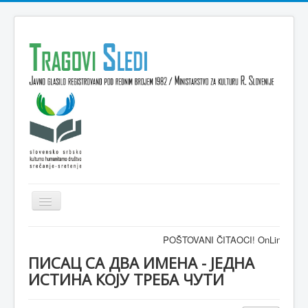
Isključi
navigaciju
Domov
POŠTOVANI ČITAOCI! OnLine časopis TRA
VESTI
ПИСАЦ СА ДВА ИМЕНА - ЈЕДНА
ИСТИНА КОЈУ ТРЕБА ЧУТИ
KULTURA
INTERVJU