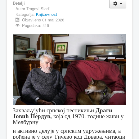
Detalji
Autor
Tragovi-Sledi
MAGAZIN
Kategorija:
Književnost
FELJTON
Objavljeno 01 maj 2026
Pogodaka: 419
SPORT
PISMA ČITALACA
IMPRESUM
Захваљујући српској песникињи
Драги
Јовић Пердув,
која од 1970. године живи у
Мелбурну
и активно делује у српским удружењима, а
рођена је у селу Тичево код Дрвара, читаоци