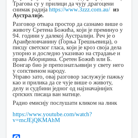
Трагова су у прилици да чују драгоцени
снимак радија
https://www.3zzz.com.au/
из
Аустралије.
Разговор отвара простор да сазнамо више о
животу Сретена Божића, који је преминуо у
94. години у далекој Аустралији. Реч је о
Аранђеловчанину (Горња Трешњевица), о
писцу светског гласа, који је кроз своја дела
упорно и доследно указивао на страдање и
права Абориџина. Сретен Божић или Б.
Вонгар био је препознатљивији у свету него
у сопственом народу.
Управо зато, овај разговор заслужује пажњу
као и прилика да се чује више о животу,
делу и судбини једног од најзначајнијих
српских писаца ван матице.
Радио емисију послушати кликом на линк
https://www.youtube.com/watch?
v=mcJEjQKMAhM