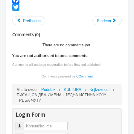
Facebook
Twitter
Prethodna
Sledeća
Comments (
0
)
There are no comments yet.
You are not authorised to post comments.
Comments will undergo moderation before they get published.
Comments powered by
CComment
Vi ste ovde:
Početak
KULTURA
Književnost
ПИСАЦ СА ДВА ИМЕНА - ЈЕДНА ИСТИНА КОЈУ
ТРЕБА ЧУТИ
Login Form
Korisničko ime