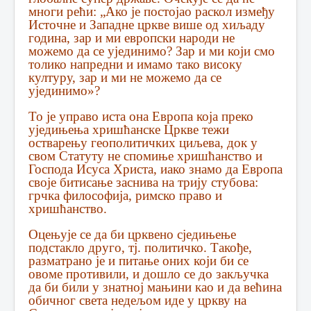
многи рећи: „Ако је постојао раскол између
Источне и Западне цркве више од хиљаду
година, зар и ми европски народи не
можемо да се ујединимо? Зар и ми који смо
толико напредни и имамо тако високу
културу, зар и ми не можемо да се
ујединимо»?
То је управо иста она Европа која преко
уједињења хришћанске Цркве тежи
остварењу геополитичких циљева, док у
свом Статуту не спомиње хришћанство и
Господа Исуса Христа, иако знамо да Европа
своје битисање заснива на трију стубова:
грчка философија, римско право и
хришћанство.
Оцењује се да би црквено сједињење
подстакло друго, тј. политичко. Такође,
разматрано је и питање оних који би се
овоме противили, и дошло се до закључка
да би били у знатној мањини као и да већина
обичног света недељом иде у цркву на