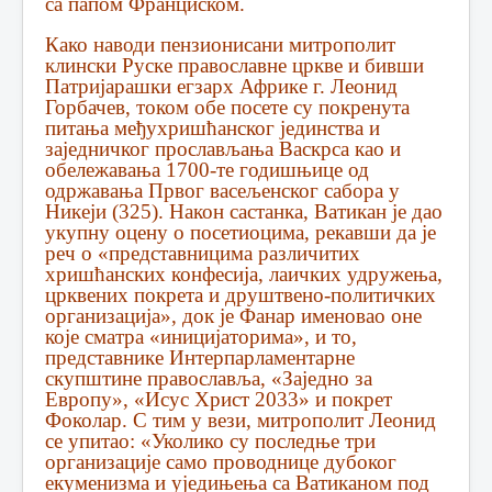
са папом Франциском.
Како наводи пензионисани митрополит
клински Руске православне цркве и бивши
Патријарашки егзарх Африке г. Леонид
Горбачев, током обе посете су покренута
питања међухришћанског јединства и
заједничког прослављања Васкрса као и
обележавања 1700-те годишњице од
одржавања Првог васељенског сабора у
Никеји (325). Након састанка, Ватикан је дао
укупну оцену о посетиоцима, рекавши да је
реч о «представницима различитих
хришћанских конфесија, лаичких удружења,
црквених покрета и друштвено-политичких
организација», док је Фанар именовао оне
које сматра «иницијаторима», и то,
представнике Интерпарламентарне
скупштине православља, «Заједно за
Европу», «Исус Христ 2033» и покрет
Фоколар. С тим у вези, митрополит Леонид
се упитао: «Уколико су последње три
организације само проводнице дубоког
екуменизма и уједињења са Ватиканом под