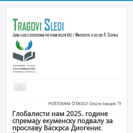
Isključi
navigaciju
Domov
POŠTOVANI ČITAOCI! OnLine časopis TRAGOVI-SLEDI - zvani
VESTI
Глобалисти нам 2025. године
спремају екуменску подвалу за
KULTURA
прославу Васкрса Диогенис
INTERVJU