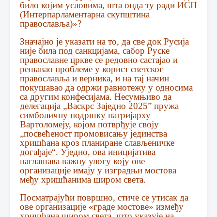
било којим условима, шта онда ту ради ИСП
(Интерпарламентарна скупштина
православља)»?
Значајно је указати на то, да све док Русија
није била под санкцијама, сабор Руске
православне цркве се редовно састајао и
решавао проблеме у корист светског
православља и верника, и на тај начин
покушавао да одржи равнотежу у односима
са другим конфесијама. Несумњиво да
делегација „Васкрс Заједно 2025” пружа
симболичну подршку патријарху
Вартоломеју, којом потврђује своју
„посвећеност промовисању јединства
хришћана кроз планиране слављеничке
догађаје“. Уједно, ова иницијатива
наглашава важну улогу коју ове
организације имају у изградњи мостова
међу хришћанима широм света.
Посматрајући површно, стиче се утисак да
ове организације «граде мостове» између
хришћана широм света, што указује на