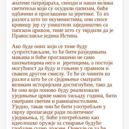
анатеме патријараха, синоди и наши велики
светитељи који су осудили папизам, биће
одбачени и проглашени за јеретике. То из
разлога што по екуменистима, они сносе
кривицу јер су уништили заједништво са
папском црквом, тиме што су тврдили да је
Православље једина Истина.
Ако буде оних који се томе буду
супротстављали, то ће бити разједињена
мањина и биће проглашени не само
шизматицима него и јеретицима, а постоји
могућност да буду и гоњени у правном и
сваком другом смислу. То ће се чинити из
разлога што ће се сједињење сматрати
великим историјским достигнућем, тако да
ће они који поново буду реализовали
уједињење цркве након хиљаду година, бити
сматрани светим и равноапостолним.
Уједно, такав чин ће бити употребљен у
сврху пропаганде ради политичког
уједињења, тј. биће употребљено као
идеолошко оружје за стварање будуће
глобалне супер државе. Очекује се да ће