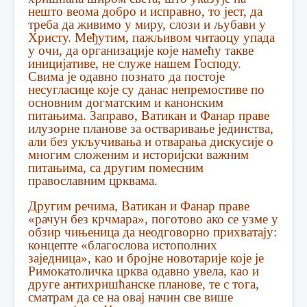
нешто веома добро и исправно, то јест, да
треба да живимо у миру, слози и љубави у
Христу. Међутим, пажљивом читаоцу упада
у очи, да организације које намећу такве
иницијативе, не служе нашем Господу.
Свима је одавно познато да постоје
несугласице које су данас непремостиве по
основним догматским и канонским
питањима. Заправо, Ватикан и Фанар праве
илузорне планове за остваривање јединства,
али без укључивања и отварања дискусије о
многим сложеним и историјски важним
питањима, са другим помесним
православним црквама.
Другим речима, Ватикан и Фанар праве
«рачун без крчмара», поготово ако се узме у
обзир чињеница да неодговорно прихватају:
концепте «благослова истополних
заједница», као и бројне новотарије које је
Римокатоличка црква одавно увела, као и
друге антихришћанске планове, те с тога,
сматрам да се на овај начин све више