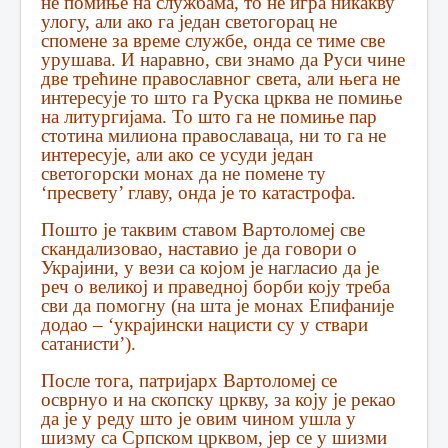
не помиње на службама, то не игра никакву
улогу, али ако га један светогорац не
спомене за време службе, онда се тиме све
урушава. И наравно, сви знамо да Руси чине
две трећине православног света, али њега не
интересује то што га Руска црква не помиње
на литургијама. То што га не помиње пар
стотина милиона православаца, ни то га не
интересује, али ако се усуди један
светогорски монах да не помене ту
‘пресвету’ главу, онда је то катастрофа.
Пошто је таквим ставом Вартоломеј све
скандализовао, наставио је да говори о
Украјини, у вези са којом је нагласио да је
реч о великој и праведној борби коју треба
сви да помогну (на шта је монах Епифаније
додао – ‘украјински нацисти су у ствари
сатанисти’).
После тога, патријарх Вартоломеј се
осврнуо и на скопску цркву, за коју је рекао
да је у реду што је овим чином ушла у
шизму са Српском црквом, јер се у шизми