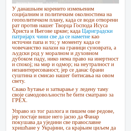
У данашњим коренито измењеним
социјалним и политичким околностима на
геополитичком плану, када се води отворени
рат против нашег Творца Господа Исуса
Христа и Његове цркве; када
Цариградски
патријарх чини све да се наметне
као
источни папа и то; у моменту када се
човечанство налази на граници суноврата, а
људски род у моралном и духовном
дубоком паду, нико нема право на инертност
и спокој; на мир и одмор; на неутралност и
незаинтересованост, јер се данас брани
суштина и смисао нашег битисања на овом
свету.
Свако ћутање и затварање у ледену таму
своје самодовољности ће бити сматрано за
ГРЕХ.
Управо из тог разлога и пишем ове редове,
јер постаје више него јасно да Фанар
покушава да уједини све православне
хришћане у Украјини, са крајњим циљем да