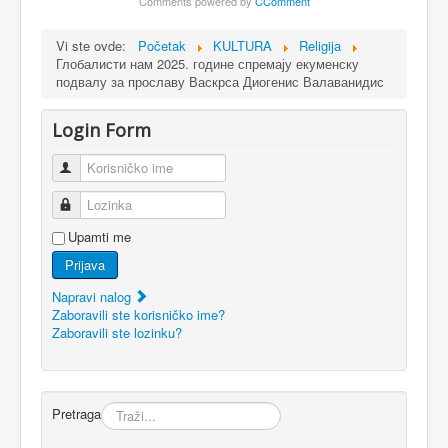
Comments powered by
CComment
Vi ste ovde:
Početak
KULTURA
Religija
Глобалисти нам 2025. године спремају екуменску
подвалу за прославу Васкрса Диогенис Валаванидис
Login Form
Korisničko ime
Lozinka
Upamti me
Prijava
Napravi nalog
Zaboravili ste korisničko ime?
Zaboravili ste lozinku?
Pretraga