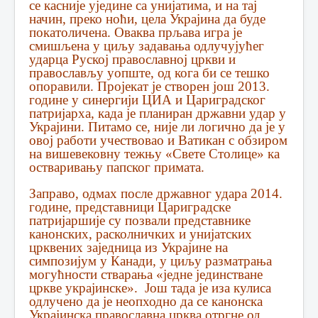
се касније уједине са унијатима, и на тај
начин, преко ноћи, цела Украјина да буде
покатоличена. Оваква прљава игра је
смишљена у циљу задавања одлучујућег
ударца Руској православној цркви и
православљу уопште, од кога би се тешко
опоравили. Пројекат је створен још 2013.
године у синергији ЦИА и Цариградског
патријарха, када је планиран државни удар у
Украјини. Питамо се, није ли логично да је у
овој работи учествовао и Ватикан с обзиром
на вишевековну тежњу «Свете Столице» ка
остваривању папског примата.
Заправо, одмах после државног удара 2014.
године, представници Цариградске
патријаршије су позвали представнике
канонских, расколничких и унијатских
црквених заједница из Украјине на
симпозијум у Канади, у циљу разматрања
могућности стварања «једне јединстване
цркве украјинске». Још тада је иза кулиса
одлучено да је неопходно да се канонска
Украјинска православна црква отргне од