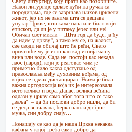
Свету литургију, коју прати као позориште.
Након литургије одлазе кући на ручак са
породицама, где се завршава њихов црквени
живот, јер их не занима шта се дешава
унутар Цркве, шта каже папа или било који
епископ, да ли је у питању јерес или не!
Обичан свет мисли – „Шта год да буде, ја ћу
да идем у цркву“, а тамо му се, на жалост,
све своди на обичај што ће рећи, Свето
причешће му је исто као кад испија чашу
вина или воде. Сада не постоји као некада
лаос (народ), који је реаговао чим је
приметио било каква одступање од
православља међу духовним вођама, од
којих се одмах дистанцирао. Њима је била
важна ортодоксија која их је интересовала
исто колико и вера. Данас, велика већина
одлази у цркву само због тога што се тако
„ваља“ – да би послови добро ишли, да би
се деца венчавала, ћерка нашла доброг
мужа, син добру снају…
Понашају се као да је наша Црква некаква
кафана у којој треба само добро да