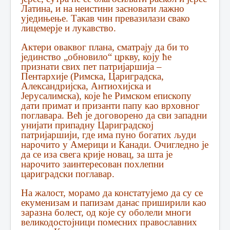
Латина, и на неистини засновати лажно
уједињење. Такав чин превазилази свако
лицемерје и лукавство.
Актери оваквог плана, сматрају да би то
јединство „обновило“ цркву, коју ће
признати свих пет патријаршија –
Пентархије (Римска, Цариградска,
Александријска, Антиохијска и
Јерусалимска), које ће Римском епископу
дати примат и призанти папу као врховног
поглавара. Већ је договорено да сви западни
унијати припадну Цариградској
патријаршији, где има пуно богатих људи
нарочито у Америци и Канади. Очигледно је
да се иза свега крије новац, за шта је
нарочито заинтересован похлепни
цариградски поглавар.
На жалост, морамо да констатујемо да су се
екуменизам и папизам данас приширили као
заразна болест, од које су оболели многи
великодостојници помесних православних