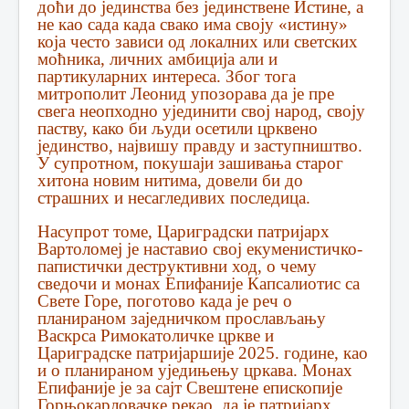
доћи до јединства без јединствене Истине, а
не као сада када свако има своју «истину»
која често зависи од локалних или светских
моћника, личних амбиција али и
партикуларних интереса. Због тога
митрополит Леонид упозорава да је пре
свега неопходно ујединити свој народ, своју
паству, како би људи осетили црквено
јединство, највишу правду и заступништво.
У супротном, покушаји зашивања старог
хитона новим нитима, довели би до
страшних и несагледивих последица.
Насупрот томе, Цариградски патријарх
Вартоломеј је наставио свој екуменистичко-
папистички деструктивни ход, о чему
сведочи и монах Епифаније Капсалиотис са
Свете Горе, поготово када је реч о
планираном заједничком прослављању
Васкрса Римокатоличке цркве и
Цариградске патријаршије 2025. године, као
и о планираном уједињењу цркава. Монах
Епифаније је за сајт Свештене епископије
Горњокарловачке рекао, да је патријарх