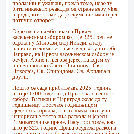
пролазиш и уживаш, према томе, неће ту
бити никаквих реакција од стране верујућег
народа, што значи да је екуменистима терен
потпуно отворен.
Овде има и симболике са Првим
васељенским сабором који је 325. године
одржан у Малоазијској Никеји, а коју
паписти и екуменисти желе да злоупотребе.
Заправо, на Првом васељенском сабору је
осуђен Арије и његова јерес, на којем су
присуствовали Свети Оци попут Св.
Николаја, Св. Спиридона, Св. Ахилија и
други.
Пошто се сада приближава 2025. година
што је 1700 година од Првог васељенског
сабора, Ватикан и Цариград желе да ту
годишњицу прогласе годишњицом
сједињења цркава, а што значи, потпуно
игнорисање постојања раскола и јереси
Римокатоличке цркве. Насупрот томе, као
што је 325. године Црква осудила раскол и
јерес, сутра ће се благосиљати раскол и јерес