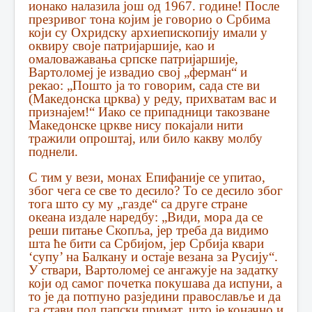
ионако налазила још од 1967. године! После
презривог тона којим је говорио о Србима
који су Охридску архиепископију имали у
оквиру своје патријаршије, као и
омаловажавања српске патријаршије,
Вартоломеј је извадио свој „ферман“ и
рекао: „Пошто ја то говорим, сада сте ви
(Македонска црква) у реду, прихватам вас и
признајем!“ Иако се припадници такозване
Македонске цркве нису покајали нити
тражили опроштај, или било какву молбу
поднели.
С тим у вези, монах Епифаније се упитао,
због чега се све то десило? То се десило због
тога што су му „газде“ са друге стране
океана издале наредбу: „Види, мора да се
реши питање Скопља, јер треба да видимо
шта ће бити са Србијом, јер Србија квари
‘супу’ на Балкану и остаје везана за Русију“.
У ствари, Вартоломеј се ангажује на задатку
који од самог почетка покушава да испуни, а
то је да потпуно разједини православље и да
га стави под папски примат, што је коначно и