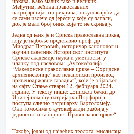
цркава. Како малих тако и великих.
Међутим, већина православних
патријаршија то прикрива, покушавајући да
се сами излече од јереси у коју су запали,
док је мали број оних које то не скривају.
Једна од њих је и Српска православна црква,
коју је најбоље представио проф. др
Миодраг Петровић, историчар канонолог и
научни саветник Историјског института
Српске академије наука и уметности, у
чланку под насловом: „Аутокефалија
‘Македонске православне цркве – Охридске
архиепископије’ као неканонски производ
црквенодржавне сарадње“, који је објављен
на сајту Стање ствари 12. фебруара 2024.
године. У тексту пише: „Епископ бачки др
Иринеј помоћу патријарха Порфирија
поступа слично патријарху Вартоломеју.
Они томосима о аутокефалији разбијају
јединство и саборност Православне цркве“.
Такође, један од највећих теолога, мислилаца