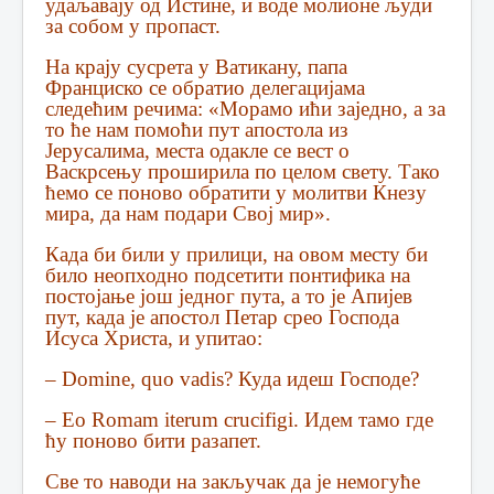
удаљавају од Истине, и воде молионе људи
за собом у пропаст.
На крају сусрета у Ватикану, папа
Франциско се обратио делегацијама
следећим речима: «Морамо ићи заједно, а за
то ће нам помоћи пут апостола из
Јерусалима, места одакле се вест о
Васкрсењу проширила по целом свету. Тако
ћемо се поново обратити у молитви Кнезу
мира, да нам подари Свој мир».
Када би били у прилици, на овом месту би
било неопходно подсетити понтифика на
постојање још једног пута, а то је Апијев
пут, када је апостол Петар срео Господа
Исуса Христа, и упитао:
– Domine, quo vadis? Куда идеш Господе?
– Eo Romam iterum crucifigi. Идем тамо где
ћу поново бити разапет.
Све то наводи на закључак да је немогуће