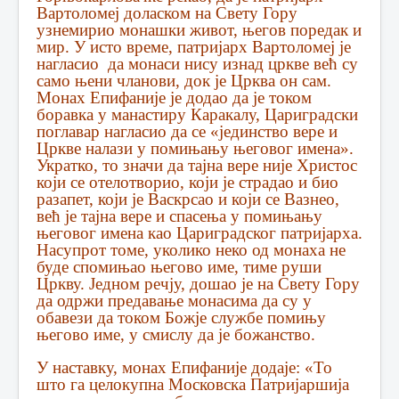
Вартоломеј доласком на Свету Гору
узнемирио монашки живот, његов поредак и
мир. У исто време, патријарх Вартоломеј је
нагласио да монаси нису изнад цркве већ су
само њени чланови, док је Црква он сам.
Монах Епифаније је додао да је током
боравка у манастиру Каракалу, Цариградски
поглавар нагласио да се «јединство вере и
Цркве налази у помињању његовог имена».
Укратко, то значи да тајна вере није Христос
који се отелотворио, који је страдао и био
разапет, који је Васкрсао и који се Вазнео,
већ је тајна вере и спасења у помињању
његовог имена као Цариградског патријарха.
Насупрот томе, уколико неко од монаха не
буде спомињао његово име, тиме руши
Цркву. Једном речју, дошао је на Свету Гору
да одржи предавање монасима да су у
обавези да током Божје службе помињу
његово име, у смислу да је божанство.
У наставку, монах Епифаније додаје: «То
што га целокупна Московска Патријаршија