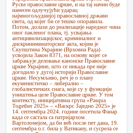
Руске православне цркве, и на тај начин буде
нанесен одлучујући ударац
најмногољуднијој православној држави
света, од којег би се тешко опоравила.
Потом, долази до реализације наредног чина
овог пакленог плана, тј. усвајања
антицивилизацијског, криминалног и
дискриниминаторског акта, којим је
Скупштина Украјине (Врховна Рада)
усвојила Закон 8371, на основу којег се
забрањује деловање канонске Православне
цркве Украјине, што се никада пре није
догодило у дугој историји Православне
цркве. Несумљиво, реч је о плану
екуменистичко – либерално –
глобалистичких снага, које су у функцији
уништења целе Православне цркве. У том
контексту, иницијативна група «Pasqua
Together 2025» – «Васкрс Заједно 2025» је
14. септембра 2024. године посетила Фанар
када се састала са патријархом
Вартоломејом, да би већ после пет дана, 19.
септембра о.г. била у Ватикану, и сусрела се