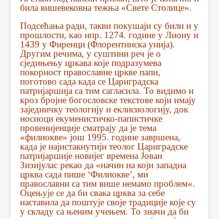
била вишевековна тежња «Свете Столице».
Подсећања ради, такви покушаји су били и у
прошлости, као нпр. 1274. године у Лиону и
1439 у Фиренци (Флорентинска унија).
Другим речима, у суштини реч је о
сједињењу цркава које подразумева
покорност православне цркве папи,
поготово сада када се Цариградска
патријаршија са тим сагласила. То видимо и
кроз бројне богословске текстове који имају
заједничку теологију и еклисиологију, док
носиоци екуменистичко-папистичке
провенијенције сматрају да је тема
«филиокве» још 1995. године завршена,
када је најистакнутији теолог Цариградске
патријаршије новијег времена Јован
Зизијулас рекао да «начин на који западна
црква сада пише ‘Филиокве’, ми
православни са тим више немамо проблем«.
Оцењује се да би свака црква за себе
наставила да поштује своје традиције које су
у складу са њеним учењем. То значи да би