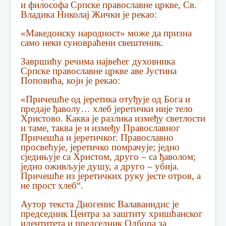
и философа Српске православне цркве, Св.
Владика Николај Жички је рекао:
«Македонску народност» може да призна
само неки суновраћени свештеник.
Завршићу речима највећег духовника
Српске православне цркве аве Јустина
Поповића, који је рекао:
«Причешће од јеретика отуђује од Бога и
предаје ђаволу… хлеб јеретички није тело
Христово. Каква је разлика између светлости
и таме, таква је и између Православног
Причешћа и јеретичког. Православно
просвећује, јеретичко помрачује; једно
сједињује са Христом, друго – са ђаволом;
једно оживљује душу, а друго – убија.
Причешће из јеретичких руку јесте отров, а
не прост хлеб“.
Аутор текста Диогенис Валаванидис je
председник Центра за заштиту хришћанског
идентитета и председник Одбора за