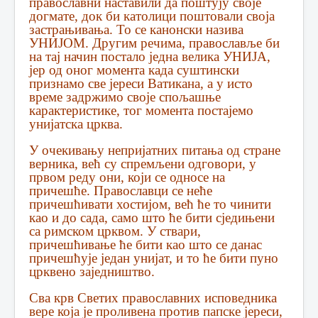
православни наставили да поштују своје
догмате, док би католици поштовали своја
застрањивања. То се канонски назива
УНИЈОМ. Другим речима, православље би
на тај начин постало једна велика УНИЈА,
јер од оног момента када суштински
признамо све јереси Ватикана, а у исто
време задржимо своје спољашње
карактеристике, тог момента постајемо
унијатска црква.
У очекивању непријатних питања од стране
верника, већ су спремљени одговори, у
првом реду они, који се односе на
причешће. Православци се неће
причешћивати хостијом, већ ће то чинити
као и до сада, само што ће бити сједињени
са римском црквом. У ствари,
причешћивање ће бити као што се данас
причешћује један унијат, и то ће бити пуно
црквено заједништво.
Сва крв Светих православних исповедника
вере која је проливена против папске јереси,