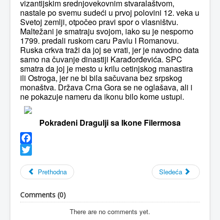
vizantijskim srednjovekovnim stvaralaštvom,
nastale po svemu sudeći u prvoj polovini 12. veka u
Svetoj zemlji, otpočeo pravi spor o vlasništvu.
Maltežani je smatraju svojom, iako su je nesporno
1799. predali ruskom caru Pavlu I Romanovu.
Ruska crkva traži da joj se vrati, jer je navodno data
samo na čuvanje dinastiji Karađorđevića. SPC
smatra da joj je mesto u krilu cetinjskog manastira
ili Ostroga, jer ne bi bila sačuvana bez srpskog
monaštva. Država Crna Gora se ne oglašava, ali i
ne pokazuje nameru da ikonu bilo kome ustupi.
Pokradeni Dragulji sa Ikone Filermosa
Facebook
Twitter
Prethodna
Sledeća
Comments (
0
)
There are no comments yet.