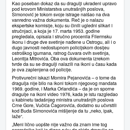
Kao poseban dokaz da su dragulji ukradeni upravo
pod krovom Ministarstva unutrašnjih poslova,
Simonović je tokom svoje istrage naišao na dva
vanredno važna dokumenta. Reč je o nalazu
ekspertske komisije, koju su činili ugledni slikari i
stručnjaci, a koja je 17. marta 1953. godine
pregledala, opisala i stručno procenila Filermsku
ikonu i druge dve svetinje nađene u Ostrogu, ali i o
dugo javnosti nedostupnom policijskom dosijeu
ostroškog igumana, ratnog čuvara ovih svetinja,
Leontija Mitrovića. Oba ova dokumenta izrekom
tvrde da su se dragulji nalazili na ikoni u času kada
je ova zaplenjena od policije.
Protivurečni iskazi Momira Pejanovića – o tome da
dragulja nije bilo na ikoni tokom njegovog mandata
1969. godine, i Marka Orlandića – da je on sporne
dragulje na ikoni video 1976, kada je istu razgledao
u kabinetu tadašnjeg ministra unutrašnjih poslova
Crne Gore, Vučića Čagorovića, dodatno su učvrstili
kod Buda Simonovića mišljenje da tu „neko, ipak,
laže“.
„Meni lično uopšte nije važno da znam ime tog
nesrećnika koji je digao ruku da skida dragulje sa