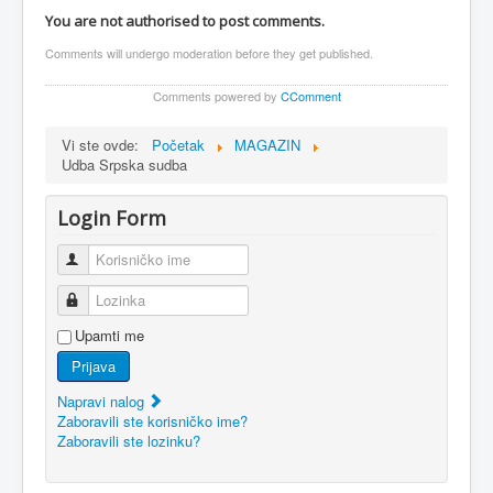
You are not authorised to post comments.
Comments will undergo moderation before they get published.
Comments powered by
CComment
Vi ste ovde:
Početak
MAGAZIN
Udba Srpska sudba
Login Form
Korisničko ime
Lozinka
Upamti me
Prijava
Napravi nalog
Zaboravili ste korisničko ime?
Zaboravili ste lozinku?