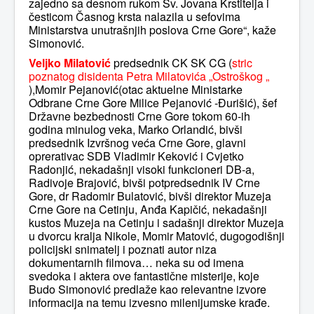
zajedno sa desnom rukom Sv. Jovana Krstitelja i
česticom Časnog krsta nalazila u sefovima
Ministarstva unutrašnjih poslova Crne Gore“, kaže
Simonović.
Veljko Milatović
predsednik CK SK CG (
stric
poznatog disidenta Petra Milatovića „Ostroškog „
),Momir Pejanović(otac aktuelne Ministarke
Odbrane Crne Gore Milice Pejanović -Đurišić), šef
Državne bezbednosti Crne Gore tokom 60-ih
godina minulog veka, Marko Orlandić, bivši
predsednik Izvršnog veća Crne Gore, glavni
oprerativac SDB Vladimir Keković i Cvjetko
Radonjić, nekadašnji visoki funkcioneri DB-a,
Radivoje Brajović, bivši potpredsednik IV Crne
Gore, dr Radomir Bulatović, bivši direktor Muzeja
Crne Gore na Cetinju, Anđa Kapičić, nekadašnji
kustos Muzeja na Cetinju i sadašnji direktor Muzeja
u dvorcu kralja Nikole, Momir Matović, dugogodišnji
policijski snimatelj i poznati autor niza
dokumentarnih filmova… neka su od imena
svedoka i aktera ove fantastične misterije, koje
Budo Simonović predlaže kao relevantne izvore
informacija na temu izvesno milenijumske krađe.