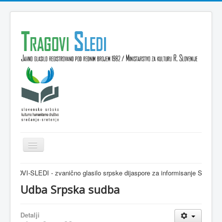
Isključi
navigaciju
Domov
-SLEDI - zvanično glasilo srpske dijaspore za informisanje Srba u Sloveniji 
VESTI
Udba Srpska sudba
KULTURA
Detalji
INTERVJU