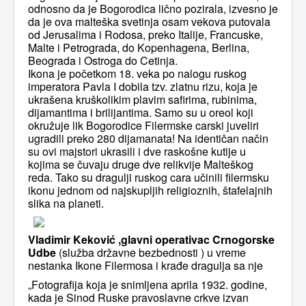
odnosno da je Bogorodica lično pozirala, izvesno je
da je ova malteška svetinja osam vekova putovala
od Jerusalima i Rodosa, preko Italije, Francuske,
Malte i Petrograda, do Kopenhagena, Berlina,
Beograda i Ostroga do Cetinja.
Ikona je početkom 18. veka po nalogu ruskog
imperatora Pavla I dobila tzv. zlatnu rizu, koja je
ukrašena kruškolikim plavim safirima, rubinima,
dijamantima i brilijantima. Samo su u oreol koji
okružuje lik Bogorodice Filermske carski juveliri
ugradili preko 280 dijamanata! Na identičan način
su ovi majstori ukrasili i dve raskošne kutije u
kojima se čuvaju druge dve relikvije Malteškog
reda. Tako su dragulji ruskog cara učinili filermsku
ikonu jednom od najskupljih religioznih, štafelajnih
slika na planeti.
Vladimir Keković ,glavni operativac Crnogorske
Udbe
(služba državne bezbednosti ) u vreme
nestanka Ikone Filermosa i krađe dragulja sa nje
„Fotografija koja je snimljena aprila 1932. godine,
kada je Sinod Ruske pravoslavne crkve izvan