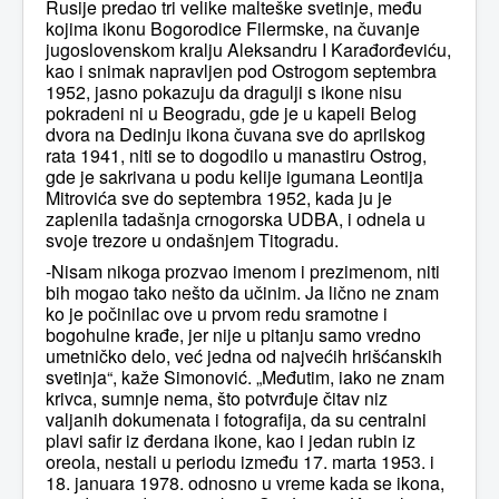
Rusije predao tri velike malteške svetinje, među
kojima ikonu Bogorodice Filermske, na čuvanje
jugoslovenskom kralju Aleksandru I Karađorđeviću,
kao i snimak napravljen pod Ostrogom septembra
1952, jasno pokazuju da dragulji s ikone nisu
pokradeni ni u Beogradu, gde je u kapeli Belog
dvora na Dedinju ikona čuvana sve do aprilskog
rata 1941, niti se to dogodilo u manastiru Ostrog,
gde je sakrivana u podu kelije igumana Leontija
Mitrovića sve do septembra 1952, kada ju je
zaplenila tadašnja crnogorska UDBA, i odnela u
svoje trezore u ondašnjem Titogradu.
-Nisam nikoga prozvao imenom i prezimenom, niti
bih mogao tako nešto da učinim. Ja lično ne znam
ko je počinilac ove u prvom redu sramotne i
bogohulne krađe, jer nije u pitanju samo vredno
umetničko delo, već jedna od najvećih hrišćanskih
svetinja“, kaže Simonović. „Međutim, iako ne znam
krivca, sumnje nema, što potvrđuje čitav niz
valjanih dokumenata i fotografija, da su centralni
plavi safir iz đerdana ikone, kao i jedan rubin iz
oreola, nestali u periodu između 17. marta 1953. i
18. januara 1978. odnosno u vreme kada se ikona,