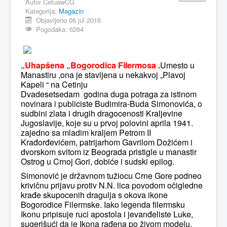
Autor
CetuawCG
Kategorija:
Magazin
MAGAZIN
Objavljeno 06 jul 2016
Pogodaka: 6264
FELJTON
SPORT
„Uhapšena „Bogorodica Filermosa .
Umesto u
PISMA ČITALACA
Manastiru ,ona je stavljena u nekakvoj „Plavoj
Kapeli “ na Cetinju
IMPRESUM
Dvadesetsedam godina duga potraga za istinom
novinara i publiciste Budimira-Buda Simonovića, o
sudbini zlata i drugih dragocenosti Kraljevine
Jugoslavije, koje su u prvoj polovini aprila 1941.
zajedno sa mladim kraljem Petrom II
Krađorđevićem, patrijarhom Gavrilom Dožićem i
dvorskom svitom iz Beograda pristigle u manastir
Ostrog u Crnoj Gori, dobiće i sudski epilog.
Simonović je državnom tužiocu Crne Gore podneo
krivičnu prijavu protiv N.N. lica povodom očigledne
krađe skupocenih dragulja s okova ikone
Bogorodice Filermske. Iako legenda filermsku
Ikonu pripisuje ruci apostola i jevanđeliste Luke,
sugerišući da je Ikona rađena po živom modelu,