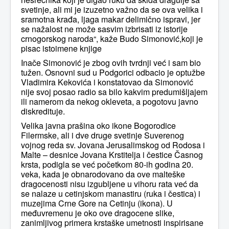
svetinje, ali mi je izuzetno važno da se ova velika i
sramotna krađa, ljaga makar delimično ispravi, jer
se nažalost ne može sasvim izbrisati iz istorije
crnogorskog naroda“, kaže Budo Simonović,koji je
pisac istoimene knjige
Inače Simonović je zbog ovih tvrdnji već i sam bio
tužen. Osnovni sud u Podgorici odbacio je optužbe
Vladimira Kekovića i konstatovao da Simonović
nije svoj posao radio sa bilo kakvim predumišljajem
ili namerom da nekog okleveta, a pogotovu javno
diskredituje.
Velika javna prašina oko ikone Bogorodice
Filermske, ali i dve druge svetinje Suverenog
vojnog reda sv. Jovana Jerusalimskog od Rodosa i
Malte – desnice Jovana Krstitelja i čestice Časnog
krsta, podigla se već početkom 80-ih godina 20.
veka, kada je obnarodovano da ove malteške
dragocenosti nisu izgubljene u vihoru rata već da
se nalaze u cetinjskom manastiru (ruka i čestica) i
muzejima Crne Gore na Cetinju (ikona). U
međuvremenu je oko ove dragocene slike,
zanimljivog primera krstaške umetnosti inspirisane