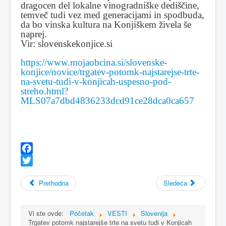
dragocen del lokalne vinogradniške dediščine,
temveč tudi vez med generacijami in spodbuda,
da bo vinska kultura na Konjiškem živela še
naprej.
Vir: slovenskekonjice.si
https://www.mojaobcina.si/slovenske-
konjice/novice/trgatev-potomk-najstarejse-trte-
na-svetu-tudi-v-konjicah-uspesno-pod-
streho.html?
MLS07a7dbd4836233dcd91ce28dca0ca657
Facebook
Twitter
Prethodna
Sledeća
Vi ste ovde:
Početak
VESTI
Slovenija
Trgatev potomk najstarejše trte na svetu tudi v Konjicah