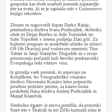
gospodar kar dveh uradnih potomk najstarejše
trte na svetu, ki se je zapisala celo v Guinessovo
knjigo rekordov.
Zbrane so nagovorili župan Darko Ratajc,
predsednica društva Ivana Podkrajšek, skrbnika
obeh trt Dejan Brečko in Jože Tominšek ter
Sašo Topolšek v imenu podjetja Zlati grič. Za
kulturni program so poskrbele učenke in učenci
OŠ Ob Dravinji pod vodstvom mentoric Tine
Vahter in Janje Stampfer. Dogodek so s svojo
prisotnostjo počastili tudi številni predstavniki
Evropskega reda vitezov vina.
Iz grozdja vseh potomk, ki uspevajo na
Konjiškem, bo Vinogradniško vinarsko
društvo Slovenske Konjice letos pripravilo
posebno polnitev penine, za katero bosta
poskrbela člana društva Andrej Podkrajšek in
Matjaž Klančnik.
Simbolna trgatev je znova potrdila, da potomki
Stare trte v Škalcah in pri Žički kartuziji nista le