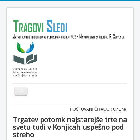
Isključi
navigaciju
Domov
POŠTOVANI ČITAOCI! OnLine časopis TRAGO
VESTI
Trgatev potomk najstarejše trte na
svetu tudi v Konjicah uspešno pod
KULTURA
streho
INTERVJU