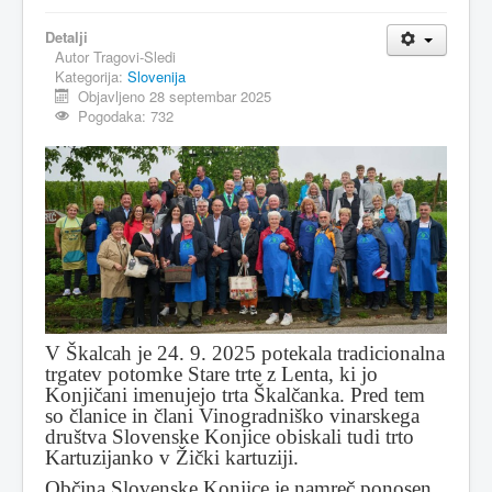
MAGAZIN
Detalji
Autor
Tragovi-Sledi
FELJTON
Kategorija:
Slovenija
Objavljeno 28 septembar 2025
SPORT
Pogodaka: 732
PISMA ČITALACA
IMPRESUM
V Škalcah je 24. 9. 2025 potekala tradicionalna
trgatev potomke Stare trte z Lenta, ki jo
Konjičani imenujejo trta Škalčanka. Pred tem
so članice in člani Vinogradniško vinarskega
društva Slovenske Konjice obiskali tudi trto
Kartuzijanko v Žički kartuziji.
Občina Slovenske Konjice je namreč ponosen