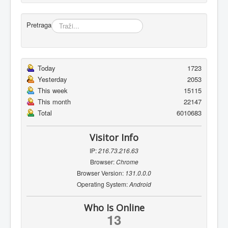
Pretraga
Today
1723
Yesterday
2053
This week
15115
This month
22147
Total
6010683
Visitor Info
IP:
216.73.216.63
Browser:
Chrome
Browser Version:
131.0.0.0
Operating System:
Android
Who Is Online
13