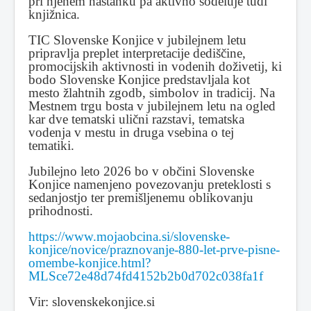
pri njenem nastanku pa aktivno sodeluje tudi
knjižnica.
TIC Slovenske Konjice v jubilejnem letu
pripravlja preplet interpretacije dediščine,
promocijskih aktivnosti in vodenih doživetij, ki
bodo Slovenske Konjice predstavljala kot
mesto žlahtnih zgodb, simbolov in tradicij. Na
Mestnem trgu bosta v jubilejnem letu na ogled
kar dve tematski ulični razstavi, tematska
vodenja v mestu in druga vsebina o tej
tematiki.
Jubilejno leto 2026 bo v občini Slovenske
Konjice namenjeno povezovanju preteklosti s
sedanjostjo ter premišljenemu oblikovanju
prihodnosti.
https://www.mojaobcina.si/slovenske-
konjice/novice/praznovanje-880-let-prve-pisne-
omembe-konjice.html?
MLSce72e48d74fd4152b2b0d702c038fa1f
Vir: slovenskekonjice.si