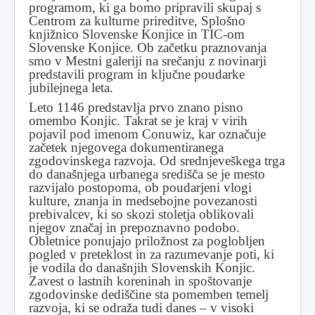
programom, ki ga bomo pripravili skupaj s
Centrom za kulturne prireditve, Splošno
knjižnico Slovenske Konjice in TIC-om
Slovenske Konjice. Ob začetku praznovanja
smo v Mestni galeriji na srečanju z novinarji
predstavili program in ključne poudarke
jubilejnega leta.
Leto 1146 predstavlja prvo znano pisno
omembo Konjic. Takrat se je kraj v virih
pojavil pod imenom Conuwiz, kar označuje
začetek njegovega dokumentiranega
zgodovinskega razvoja. Od srednjeveškega trga
do današnjega urbanega središča se je mesto
razvijalo postopoma, ob poudarjeni vlogi
kulture, znanja in medsebojne povezanosti
prebivalcev, ki so skozi stoletja oblikovali
njegov značaj in prepoznavno podobo.
Obletnice ponujajo priložnost za poglobljen
pogled v preteklost in za razumevanje poti, ki
je vodila do današnjih Slovenskih Konjic.
Zavest o lastnih koreninah in spoštovanje
zgodovinske dediščine sta pomemben temelj
razvoja, ki se odraža tudi danes – v visoki