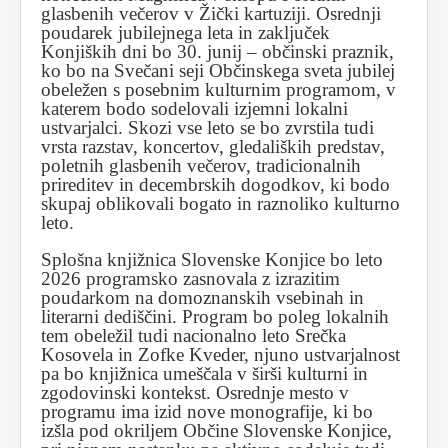
glasbenih večerov v Žički kartuziji. Osrednji
poudarek jubilejnega leta in zaključek
Konjiških dni bo 30. junij – občinski praznik,
ko bo na Svečani seji Občinskega sveta jubilej
obeležen s posebnim kulturnim programom, v
katerem bodo sodelovali izjemni lokalni
ustvarjalci. Skozi vse leto se bo zvrstila tudi
vrsta razstav, koncertov, gledaliških predstav,
poletnih glasbenih večerov, tradicionalnih
prireditev in decembrskih dogodkov, ki bodo
skupaj oblikovali bogato in raznoliko kulturno
leto.
Splošna knjižnica Slovenske Konjice bo leto
2026 programsko zasnovala z izrazitim
poudarkom na domoznanskih vsebinah in
literarni dediščini. Program bo poleg lokalnih
tem obeležil tudi nacionalno leto Srečka
Kosovela in Zofke Kveder, njuno ustvarjalnost
pa bo knjižnica umeščala v širši kulturni in
zgodovinski kontekst. Osrednje mesto v
programu ima izid nove monografije, ki bo
izšla pod okriljem Občine Slovenske Konjice,