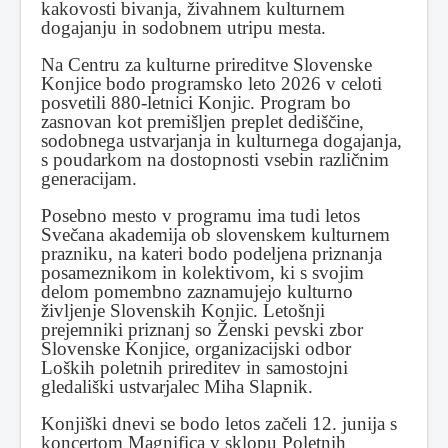
kakovosti bivanja, živahnem kulturnem
dogajanju in sodobnem utripu mesta.
Na Centru za kulturne prireditve Slovenske
Konjice bodo programsko leto 2026 v celoti
posvetili 880-letnici Konjic. Program bo
zasnovan kot premišljen preplet dediščine,
sodobnega ustvarjanja in kulturnega dogajanja,
s poudarkom na dostopnosti vsebin različnim
generacijam.
Posebno mesto v programu ima tudi letos
Svečana akademija ob slovenskem kulturnem
prazniku, na kateri bodo podeljena priznanja
posameznikom in kolektivom, ki s svojim
delom pomembno zaznamujejo kulturno
življenje Slovenskih Konjic. Letošnji
prejemniki priznanj so Ženski pevski zbor
Slovenske Konjice, organizacijski odbor
Loških poletnih prireditev in samostojni
gledališki ustvarjalec Miha Slapnik.
Konjiški dnevi se bodo letos začeli 12. junija s
koncertom Magnifica v sklopu Poletnih