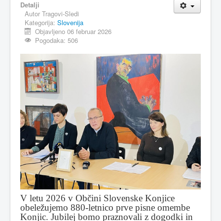
Detalji
Autor
Tragovi-Sledi
MAGAZIN
Kategorija:
Slovenija
FELJTON
Objavljeno 06 februar 2026
Pogodaka: 506
SPORT
PISMA ČITALACA
IMPRESUM
V letu 2026 v Občini Slovenske Konjice
obeležujemo 880-letnico prve pisne omembe
Konjic. Jubilej bomo praznovali z dogodki in