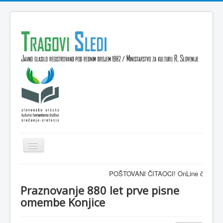
Isključi
navigaciju
Domov
POŠTOVANI ČITAOCI! OnLine časopis TRAGOVI
VESTI
Praznovanje 880 let prve pisne
omembe Konjice
KULTURA
INTERVJU