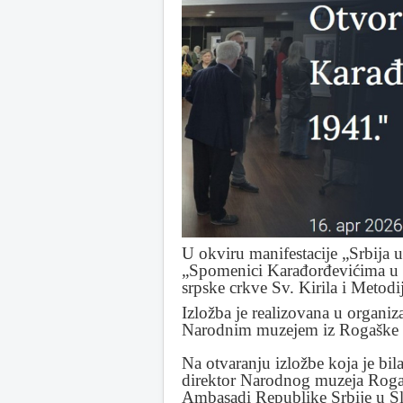
U okviru manifestacije „Srbija 
„Spomenici Karađorđevićima u 
srpske crkve Sv. Kirila i Metodi
Izložba je realizovana u organiz
Narodnim muzejem iz Rogaške S
Na otvaranju izložbe koja je bil
direktor Narodnog muzeja Rogašk
Ambasadi Republike Srbije u Sl