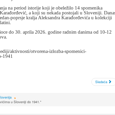
anja na period istorije koji je obeležilo 14 spomenika
 Karađorđević, a koji su nekada postojali u Sloveniji. Dana
dan-poprsje kralja Aleksandra Karađorđevića u kolekciji
atini.
etioce do 30. aprila 2026. godine radnim danima od 10-12
sova.
/mediji/aktivnosti/otvorena-izlozba-spomenici-
do-1941
Sledeća
lovenija
ićima u Sloveniji do 1941."