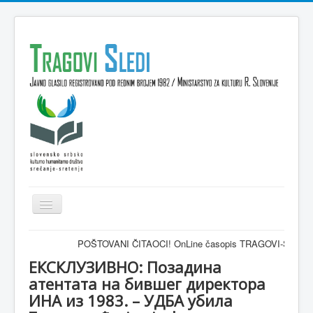
Isključi
navigaciju
Domov
POŠTOVANI ČITAOCI! OnLine časopis TRAGOVI-SLEDI - zvanično
VESTI
ЕКСКЛУЗИВНО: Позадина
атентата на бившег директора
KULTURA
ИНА из 1983. – УДБА убила
INTERVJU