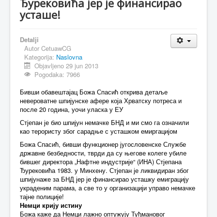
Ђурековића јер је финансирао
усташе!
MAGAZIN
FELJTON
Detalji
SPORT
Autor
CetuawCG
Kategorija:
Naslovna
PISMA ČITALACA
Objavljeno 29 jun 2013
Pogodaka: 7966
IMPRESUM
Бивши обавештајац Божа Спасић открива детаље
невероватне шпијунске афере која Хрватску потреса и
после 20 година, уочи уласка у ЕУ
Стјепан је био шпијун немачке БНД и ми смо га означили
као терористу због сарадње с усташком емиргацијом
Божа Спасић, бивши функционер југословенске Службе
државне безбедности, тврди да су његове колеге убиле
бившег директора „Нафтне индустрије“ (ИНА) Стјепана
Ђурековића 1983. у Минхену. Стјепан је ликвидиран због
шпијунаже за БНД јер је финансирао усташку емиграцију
украденим парама, а све то у организацији управо немачке
тајне полиције!
Немци крију истину
Божа каже да Немци лажно оптужују Туђмановог