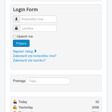
Login Form
Korisničko ime
Lozinka
Upamti me
Prijava
Napravi nalog
Zaboravili ste korisničko ime?
Zaboravili ste lozinku?
Pretraga
Today
52
Yesterday
2056