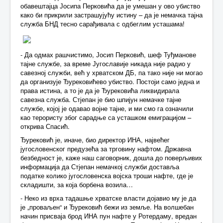
обавештајца Јосипа Перковића да је умешан у ово убиство
како би прикрили застрашујућу истину – да је немачка тајна
служба БНД тесно сарађивала с одбеглим усташама!
- Да одмах рашчистимо, Јосип Перковић, шеф Туђманове
тајне службе, за време Југославије никада није радио у
савезној служби, већ у хрватском ДБ, па тако није ни могао
да организује Ђурековићево убиство. Постоји само једна и
права истина, а то је да је Ђурековића ликвидирала
савезна служба. Стјепан је био шпијун немачке тајне
службе, којој је одавао војне тајне, и ми смо га означили
као терористу због сарадње са усташком емиграцијом –
открива Спасић.
Ђурековић је, иначе, био директор ИНА, највећег
југословенског предузећа за трговину нафтом. Државна
безбедност је, каже наш саговорник, дошла до поверљивих
информација да Стјепан немачкој служби доставља
податке колико југословенска војска троши нафте, где је
складишти, за која борбена возила…
- Неко из врха тадашње хрватске власти дојавио му је да
је „проваљен“ и Ђурековић бежи из земље. На волшебан
начин присваја брод ИНА пун нафте у Ротердаму, вредан