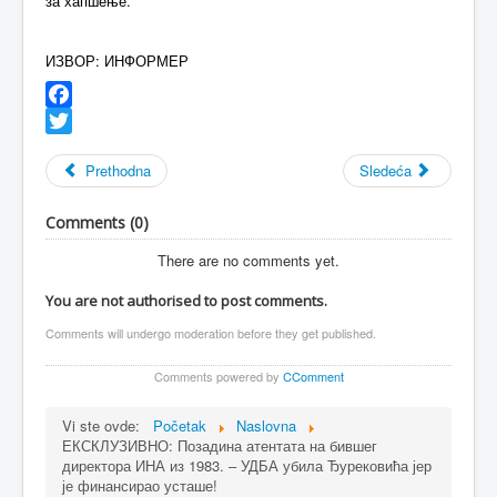
за хапшење.
ИЗВОР: ИНФОРМЕР
Facebook
Twitter
Prethodna
Sledeća
Comments (
0
)
There are no comments yet.
You are not authorised to post comments.
Comments will undergo moderation before they get published.
Comments powered by
CComment
Vi ste ovde:
Početak
Naslovna
ЕКСКЛУЗИВНО: Позадина атентата на бившег
директора ИНА из 1983. – УДБА убила Ђурековића јер
је финансирао усташе!