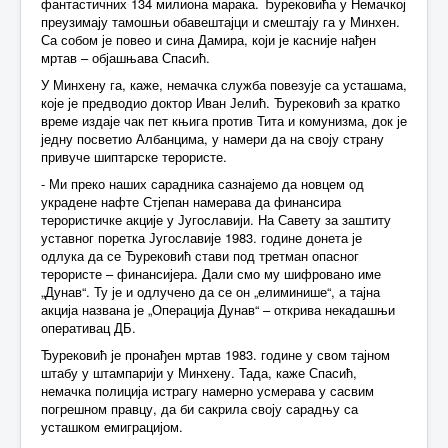
фантастичних 134 милиона марака. Ђурековића у Немачкој
преузимају тамошњи обавештајци и смештају га у Минхен.
Са собом је повео и сина Дамира, који је касније нађен
мртав – објашњава Спасић.
У Минхену га, каже, немачка служба повезује са усташама,
које је предводио доктор Иван Јелић. Ђурековић за кратко
време издаје чак пет књига против Тита и комунизма, док је
једну посветио Албанцима, у намери да на своју страну
привуче шиптарске терористе.
- Ми преко наших сарадника сазнајемо да новцем од
украдене нафте Стјепан намерава да финансира
терористичке акције у Југославији. На Савету за заштиту
уставног поретка Југославије 1983. године донета је
одлука да се Ђурековић стави под третман опасног
терористе – финансијера. Дали смо му шифровано име
„Дунав“. Ту је и одлучено да се он „елиминише“, а тајна
акција названа је „Операција Дунав“ – открива некадашњи
оперативац ДБ.
Ђурековић је пронађен мртав 1983. године у свом тајном
штабу у штампарији у Минхену. Тада, каже Спасић,
немачка полиција истрагу намерно усмерава у сасвим
погрешном правцу, да би сакрила своју сарадњу са
усташком емиграцијом.