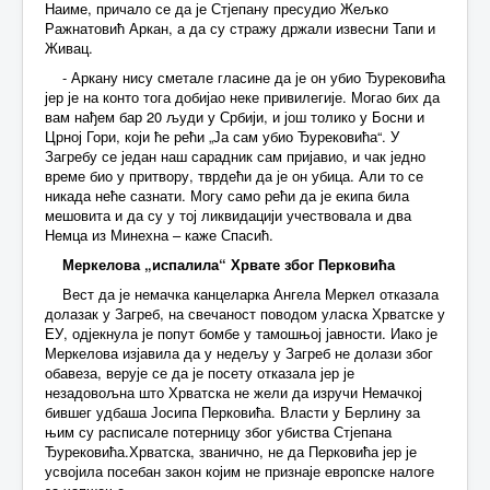
Наиме, причало се да је Стјепану пресудио Жељко
Ражнатовић Аркан, а да су стражу држали извесни Тапи и
Живац.
- Аркану нису сметале гласине да је он убио Ђурековића
јер је на конто тога добијао неке привилегије. Могао бих да
вам нађем бар 20 људи у Србији, и још толико у Босни и
Црној Гори, који ће рећи „Ја сам убио Ђурековића“. У
Загребу се један наш сарадник сам пријавио, и чак једно
време био у притвору, тврдећи да је он убица. Али то се
никада неће сазнати. Могу само рећи да је екипа била
мешовита и да су у тој ликвидацији учествовала и два
Немца из Минехна – каже Спасић.
Меркелова „испалила“ Хрвате због Перковића
Вест да је немачка канцеларка Ангела Меркел отказала
долазак у Загреб, на свечаност поводом уласка Хрватске у
ЕУ, одјекнула је попут бомбе у тамошњој јавности. Иако је
Меркелова изјавила да у недељу у Загреб не долази због
обавеза, верује се да је посету отказала јер је
незадовољна што Хрватска не жели да изручи Немачкој
бившег удбаша Јосипа Перковића. Власти у Берлину за
њим су расписале потерницу због убиства Стјепана
Ђурековића.Хрватска, званично, не да Перковића јер је
усвојила посебан закон којим не признаје европске налоге