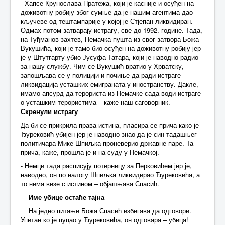
- Хапсе Крунослава Пратежа, који је касније и осуђен на
доживотну робију због сумње да је нашим агентима дао
кључеве од тештампарије у којој је Стјепан ликвидиран.
Одмах потом затварају истрагу, све до 1992. године. Тада,
на Туђманов захтев, Немачка пушта из свог затвора Божа
Вукушића, који је тамо био осуђен на доживотну робију јер
је у Штутгарту убио Јусуфа Татара, који је наводно радио
за нашу службу. Чим се Вукушић вратио у Хрватску,
запошљава се у полицији и почиње да ради истраге
ликвидација усташких емиграната у иностранству. Дакле,
имамо апсурд да терориста из Немачке сада води истраге
о усташким терористима – каже наш саговорник.
Скренули истрагу
Да би се прикрила права истина, пласира се прича како је
Ђурековић убијен јер је наводно знао да је син тадашњег
политичара Мике Шпиљка проневерио државне паре. Та
прича, каже, прошла је и на суду у Немачкој.
- Немци тада расписују потерницу за Перковићем јер је,
наводно, он по налогу Шпиљка ликвидирао Ђурековића, а
то нема везе с истином – објашњава Спасић.
Име убице остаће тајна
На једно питање Божа Спасић избегава да одговори.
Упитан ко је пуцао у Ђурековића, он одговара – убица!