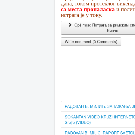
дана, током протеклог викенда
са места проналаска
и полиц
истрага је у току.
Opširnije: Потрага за римским с
Винче
Write comment (0 Comments)
РАДОВАН Б. МИЛИЋ: ЗАПАЖАЊА Ј
ŠOKANTAN VIDEO KRUŽI INTERNETOM! U
Srbije (VIDEO)
RADOVAN B. MILIĆ: RAPORT SVETO