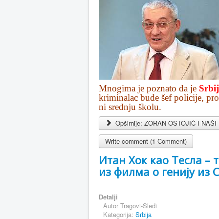
Mnogima je poznato da je
Srbi
kriminalac bude šef policije, p
ni srednju školu.
Opširnije: ZORAN OSTOJIĆ I NAŠI U
Write comment (1 Comment)
Итан Хок као Тесла – 
из филма о генију из
Detalji
Autor
Tragovi-Sledi
Kategorija:
Srbija