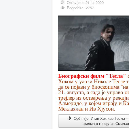
Objavljeno 21 jul 2020
Pogodaka: 2757
Биографски филм "Тесла"
с
Хоком у улози Николе Тесле т
да се појави у биоскопима "на
21. августа, а сада је управо 
трејлер из остварења у режиј
Алмериде, у којем играју и Ка
Меклахлан и Ив Хјусон.
Opširnije: Итан Хок као Тесла –
филма о генију из Смиља