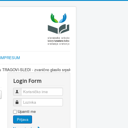
IMPRESUM
 zvanično glasilo srpske dijaspore za informisanje Srba u Sloveniji i region
Login Form
Korisničko ime
Lozinka
Upamti me
Prijava