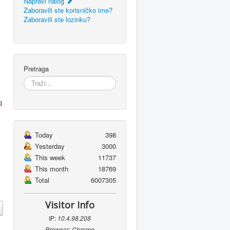
Napravi nalog
Zaboravili ste korisničko ime?
Zaboravili ste lozinku?
Pretraga
u
Today
398
Yesterday
3000
This week
11737
This month
18769
Total
6007305
Visitor Info
IP:
10.4.98.208
Browser:
Chrome