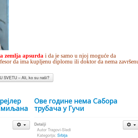
ja zemlja apsurda
i da je samo u njoj moguće da
rofesor da ima kupljenu diplomu ili doktor da nema završen
 SVETU – Ali, ko su naši?
трејлер
Ове године нема Сабора
 Смиљана
трубача у Гучи
Detalji
Autor
Tragovi-Sledi
Kategorija:
Srbija