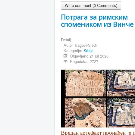
Write comment (0 Comments)
Потрага за римским
спомеником из Винче
Detalji
Autor
Tragovi-Sledi
Kategorija:
Srbija
Objavljeno 21 jul 2020
Pogodaka: 2727
Вредан артефакт пронађен је п