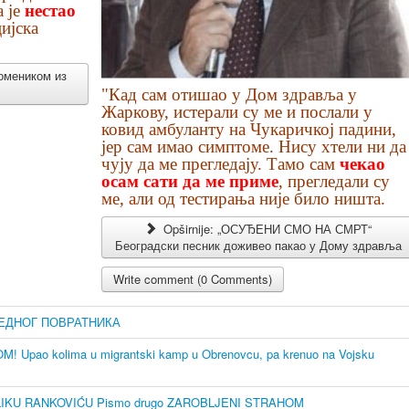
 је
нестао
ијска
помеником из
"Кад сам отишао у Дом здравља у
Жаркову, истерали су ме и послали у
ковид амбуланту на Чукаричкој падини,
јер сам имао симптоме. Нису хтели ни да
чују да ме прегледају. Тамо сам
чекао
осам сати да ме приме
, прегледали су
ме, али од тестирања није било ништа.
Opširnije: „ОСУЂЕНИ СМО НА СМРТ“
Београдски песник доживео пакао у Дому здравља
Write comment (0 Comments)
ЕДНОГ ПОВРАТНИКА
pao kolima u migrantski kamp u Obrenovcu, pa krenuo na Vojsku
LIKU RANKOVIĆU Pismo drugo ZAROBLJENI STRAHOM