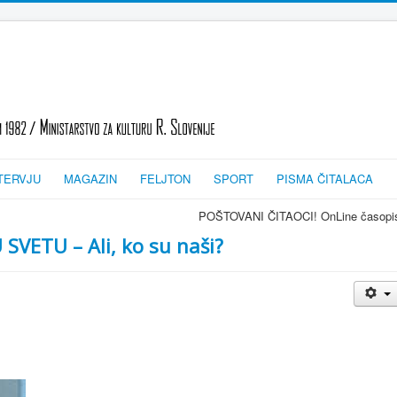
TERVJU
MAGAZIN
FELJTON
SPORT
PISMA ČITALACA
POŠTOVANI ČITAOCI! OnLine časopis TRAGOVI-SLEDI -
SVETU – Ali, ko su naši?