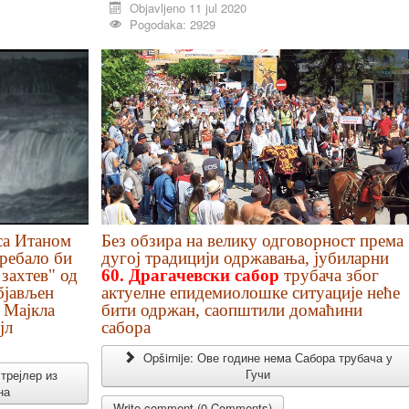
Objavljeno 11 jul 2020
Pogodaka: 2929
а Итаном
Без обзира на велику одговорност према
ребало би
дугој традицији одржавања, јубиларни
 захтев" од
60. Драгачевски сабор
трубача због
објављен
актуелне епидемиолошке ситуације неће
и Мајкла
бити одржан, саопштили домаћини
јл
сабора
Opširnije: Ове године нема Сабора трубача у
Гучи
 трејлер из
на
Write comment (0 Comments)