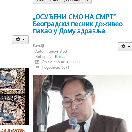
„ОСУЂЕНИ СМО НА СМРТ“
Београдски песник доживео
пакао у Дому здравља
Detalji
Autor
Tragovi-Sledi
Kategorija:
Srbija
Objavljeno 02 jul 2020
Pogodaka: 3071
ре десетак