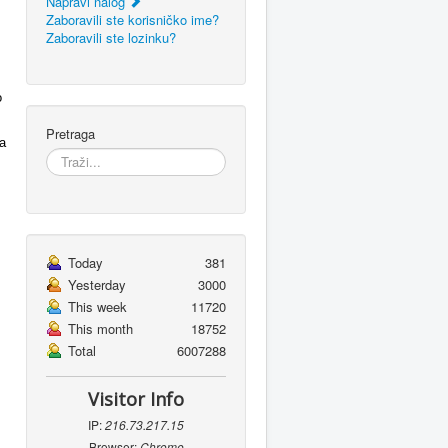
Napravi nalog
Zaboravili ste korisničko ime?
Zaboravili ste lozinku?
о
Pretraga
а
Today
381
Yesterday
3000
This week
11720
This month
18752
Total
6007288
Visitor Info
IP:
216.73.217.15
Browser:
Chrome