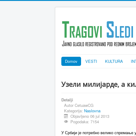
Domov
VESTI
KULTURA
IN
Узели милијарде, а к
Detalji
Autor
CetuawCG
Kategorija:
Naslovna
Objavljeno 06 jul 2013
Pogodaka: 7154
У Србији је потребно велико спремање 