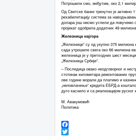
Потрошили смо, међутим, око 2,1 милиј
Од Светске банке тренутно је активно 11
рехабилитацију система за наводњавањ
долара још нисмо успели да повучемо ок
пројекат одобрила додатних 49 милион
Железница најгора
„Железнице” су од укупно 375 милиона 
сада утрошиле свега око 66 милиона ев
железница је у претходних шест месеци
„Железница Србије”.
– Последица овако неодговорног и нес
стотинак километара ремонтованих пруг
ове године морали да платимо и казнен
„неповлачење“ кредита ЕБРД-а коштало 
дуго каснило и са реализацијом руског
М. Авакумовић
Политика
Facebook