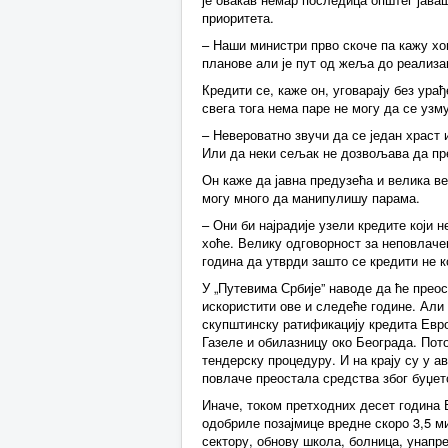
приоритета.
– Наши министри прво скоче па кажу х
планове али је пут од жеља до реализа
Кредити се, каже он, уговарају без урађ
свега тога нема паре не могу да се узму
– Невероватно звучи да се један храст 
Или да неки сељак не дозвољава да пр
Он каже да јавна предузећа и велика већ
могу много да манипулишу парама.
– Они би најрадије узели кредите који 
хоће. Велику одговорност за неповлаче
година да утврди зашто се кредити не 
У „Путевима Србије” наводе да ће преос
искористити ове и следеће године. Али 
скупштинску ратификацију кредита Евро
Газеле и обилазницу око Београда. Пото
тендерску процедуру. И на крају су у а
повлаче преостала средства због буџет
Иначе, током претходних десет година 
одобриле позајмице вредне скоро 3,5 м
сектору, обнову школа, болница, унап