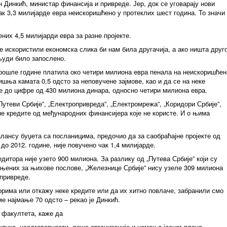
н Динкић, министар финансија и привреде. Јер, док се уговарају нови
 чак 3,3 милијарде евра неискоришћено у протеклих шест година. То значи
ених 4,5 милијарди евра за разне пројекте.
е искористили економска слика би нам била другачија, а ако ништа друг
људи било запослено.
прошле године платила око четири милиона евра пенала на неискоришћен
дишња камата 0,5 одсто за неповучене зајмове, као и да се на неке
се до цифре од 430 милиона динара, односно четири милиона евра.
Путеви Србије”, „Електропривреда”, „Електромрежа”, „Коридори Србије”,
не кредите од међународних финансијера које не користе. И о њима
лансу буџета са посланицима, предочио да за саобраћајне пројекте од
до 2012. године, није повучено чак 1,4 милијарде.
дитора није узето 900 милиона. За разлику од „Путева Србије” који су
ењених за њихове послове, „Железнице Србије” нису узеле 309 милиона
 привреде.
орима или откажу неке кредите или да их хитно повлаче, забранили смо
е најмање 70 одсто – рекао је Динкић.
 факултета, каже да
шлука, неодговорности, лоше организације и немања јасног плана