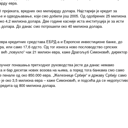
арду евра.
 пројеката, вредних око милијарду долара. Најстарији је кредит за
е и одводњавање, који смо добили још 2005. Од одобрених 25 милиона
о 4,2 милиона долара. Две године касније иста институција је за исти
а долара. До данас смо потрошили око 40 милиона долара.
евра кредитних средстава ЕБРД-а и Европске инвестиционе банке, до
ра, или само 17,6 одсто. Од тог износа ново пословодство српских
 већ „повукло” чак 21 милион евра, каже Драгољуб Симоновић, директор
тручног понашања претходног руководства јесте да данас немамо
а и бар десетак нових возова на њима, а поред тога банкама смо само
е пенале од око 850.000 евра. „Железнице Србије” и државу Србију само
је око 3,5 милиона евра – каже Симоновић, и подсећа да се недопустив
 кредита од 800 милиона долара.