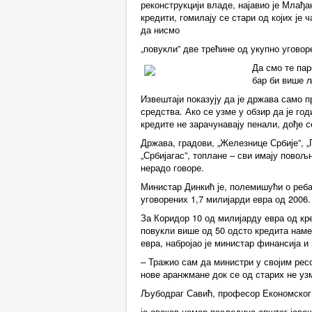
реконструкцији владе, најавио је Млађа
кредити, гомилају се стари од којих је
да нисмо
„повукли” две трећине од укупно уговор
Да смо те пар
бар би више 
Извештаји показују да је држава само 
средства. Ако се узме у обзир да је го
кредите не зарачунавају пенали, дође 
Држава, градови, „Железнице Србије”, „
„Србијагас”, топлане – сви имају повољ
нерадо говоре.
Министар Динкић је, полемишући о реба
уговорених 1,7 милијарди евра од 2006. 
За Коридор 10 од милијарду евра од кре
повукли више од 50 одсто кредита нам
евра, набројао је министар финансија и
– Тражио сам да министри у својим рес
нове аранжмане док се од старих не узм
Љубодраг Савић, професор Економског
је овакав немар последица општег јава