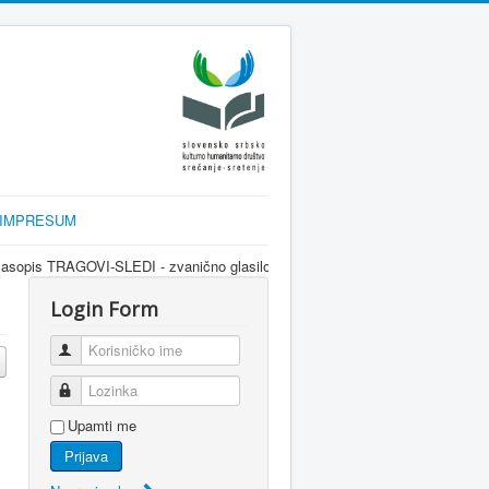
IMPRESUM
I-SLEDI - zvanično glasilo srpske dijaspore za informisanje Srba u Slovenij
Login Form
Korisničko ime
Lozinka
Upamti me
Prijava