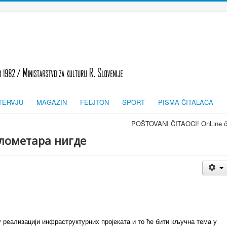
TERVJU
MAGAZIN
FELJTON
SPORT
PISMA ČITALACA
POŠTOVANI ČITAOCI! OnLine časopis TRAGOV
илометара нигде
у реализацији инфраструктурних пројеката и то ће бити кључна тема у