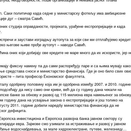
оп. Саки политичар када седне у министарску фотељу има амбициозне
ције дуг – сматра Савић.
ених студија оправданости, пројеката, урађене експропријације и када
.
испречи и заустави изградњу аутопута за који сви ми отплаћујемо кредит
еко његове њиве прође аутопут – наводи Савић.
ина оних који добијају ове кредите не маре много да их искористе, јер н
немају фиксну намену па да сами распоређују паре и са њима мувају како
ње средстава сноси и министарство финансија. Где је оно било свих ови
користе – пита професор Економског факултета.
талу одобрену половину која им је одобрена између 2007. и 2010. године
подсећају да нису само они криви, већ да су годину дана чекали на
пске банке за обнову и развој од 115 милиона евра намењеног за обнов
м годину дана на усвајање закона о експропријацији и још толико на
вгусту 2011. године добили наредбу министарства финансија да не
ског дефицита.
Европска инвестициона и Европска развојна банка јавном сектору су
илијарди евра. Зајмове смо узимали за истраживање и развој у јавном
ређење водоснабдевања, за мале хидроелектране, путеве, железницу…