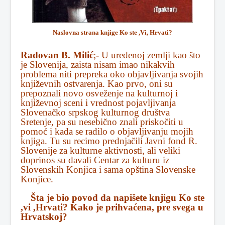
Naslovna strana knjige Ko ste ,Vi, Hrvati?
Radovan B. Milić
;- U uređenoj zemlji kao što
je Slovenija, zaista nisam imao nikakvih
problema niti prepreka oko objavljivanja svojih
književnih ostvarenja. Kao prvo, oni su
prepoznali novo osveženje na kulturnoj i
književnoj sceni i vrednost pojavljivanja
Slovenačko srpskog kulturnog društva
Sretenje, pa su nesebično znali priskočiti u
pomoć i kada se radilo o objavljivanju mojih
knjiga. Tu su recimo prednjačili Javni fond R.
Slovenije za kulturne aktivnosti, ali veliki
doprinos su davali Centar za kulturu iz
Slovenskih Konjica i sama opština Slovenske
Konjice.
Šta je bio povod da napišete knjigu Ko ste
,vi ,Hrvati? Kako je prihvaćena, pre svega u
Hrvatskoj?