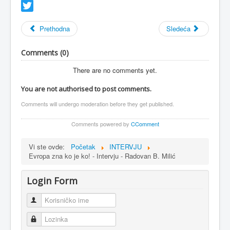
Facebook
Twitter
Prethodna
Sledeća
Comments (
0
)
There are no comments yet.
You are not authorised to post comments.
Comments will undergo moderation before they get published.
Comments powered by
CComment
Vi ste ovde:
Početak
INTERVJU
Evropa zna ko je ko! - Intervju - Radovan B. Milić
Login Form
Korisničko ime
Lozinka