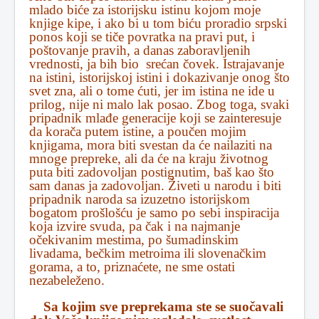
mlado biće za istorijsku istinu kojom moje
knjige kipe, i ako bi u tom biću proradio srpski
ponos koji se tiče povratka na pravi put, i
poštovanje pravih, a danas zaboravljenih
vrednosti, ja bih bio srećan čovek. Istrajavanje
na istini, istorijskoj istini i dokazivanje onog što
svet zna, ali o tome ćuti, jer im istina ne ide u
prilog, nije ni malo lak posao. Zbog toga, svaki
pripadnik mlađe generacije koji se zainteresuje
da korača putem istine, a poučen mojim
knjigama, mora biti svestan da će nailaziti na
mnoge prepreke, ali da će na kraju životnog
puta biti zadovoljan postignutim, baš kao što
sam danas ja zadovoljan. Živeti u narodu i biti
pripadnik naroda sa izuzetno istorijskom
bogatom prošlošću je samo po sebi inspiracija
koja izvire svuda, pa čak i na najmanje
očekivanim mestima, po šumadinskim
livadama, bečkim metroima ili slovenačkim
gorama, a to, priznaćete, ne sme ostati
nezabeleženo.
Sa kojim sve preprekama ste se suočavali