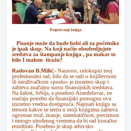
Potpisivanje knjiga
Pisanje može da bude hobi ali za početnike
je ipak skup. Na koji način obezbedjujete
sredstva za štampanje knjiga , pa makar to
bilo I malom tiražu?
Radovan B.Milić
;- Naravno, celokupni moj
profesionalni rad, bilo da se radi o književnom
ili istraživačkom »poslu« je izuzetno skup i
zahteva značajnu sumu finansijskih sredstava.
Na žalost, Srbija, a posebno Aranđelovac, ne
osećaju potrebu da finansijski pomognu ova
izuzetno vredna dostignuća. Napisati knjigu sa
temom kakve se sreću u moji knjigama zahteva
ogroman trud, znanje, sistematičnost, preciznost
i mnogo utrošenog vremena da bi rad konačno
rezultirao. Posebno je skup arhivsko