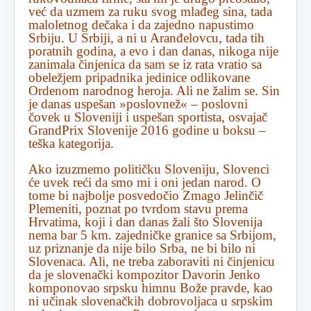
već da uzmem za ruku svog mlađeg sina, tada
maloletnog dečaka i da zajedno napustimo
Srbiju. U Srbiji, a ni u Aranđelovcu, tada tih
poratnih godina, a evo i dan danas, nikoga nije
zanimala činjenica da sam se iz rata vratio sa
obeležjem pripadnika jedinice odlikovane
Ordenom narodnog heroja. Ali ne žalim se. Sin
je danas uspešan »poslovnež« – poslovni
čovek u Sloveniji i uspešan sportista, osvajač
GrandPrix Slovenije 2016 godine u boksu –
teška kategorija.
Ako izuzmemo političku Sloveniju, Slovenci
će uvek reći da smo mi i oni jedan narod. O
tome bi najbolje posvedočio Zmago Jelinčič
Plemeniti, poznat po tvrdom stavu prema
Hrvatima, koji i dan danas žali što Slovenija
nema bar 5 km. zajedničke granice sa Srbijom,
uz priznanje da nije bilo Srba, ne bi bilo ni
Slovenaca. Ali, ne treba zaboraviti ni činjenicu
da je slovenački kompozitor Davorin Jenko
komponovao srpsku himnu Bože pravde, kao
ni učinak slovenačkih dobrovoljaca u srpskim