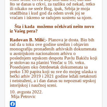
što se danas u crkvi, za razliku od nekad, retko
ili nikako ne sreće Bog, ipak, Srbija je moja
otadžbina i kud god da odem uvek joj se
vraćam i iskreno se radujem sustretu sa njom.
Šta i kada možemo očekivati nešto novo
iz Vašeg pera?
Radovan B. Milić
;- Planova je dosta. Bio bih
rad da u toku ove godine uredim i objavim
monografiju pronađenih arhivskih dokumenata
u austrijskom nacionalnom arhivu o
poslednjem srpskom despotu Pavlu Bakiću koji
je stolovao na planini Venčac u 16. veku.
Posedujem oko četrdesetak dokumenata sa
preko 130 papira koji su sve do mojeg ulaska u
bečki arhiv 2019 i 2021 godine ležali netaknuti
i neistraženi, a i dan danas su nepoznati srpskoj
istorijskoj i naučnoj sceni.
10. avgusta 2022.
Mija Petrovic