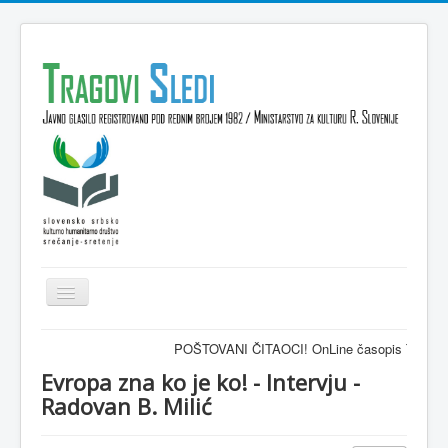
Isključi
navigaciju
Domov
POŠTOVANI ČITAOCI! OnLine časopis TRAGOVI-SLEDI - zva
VESTI
Evropa zna ko je ko! - Intervju -
Radovan B. Milić
KULTURA
INTERVJU