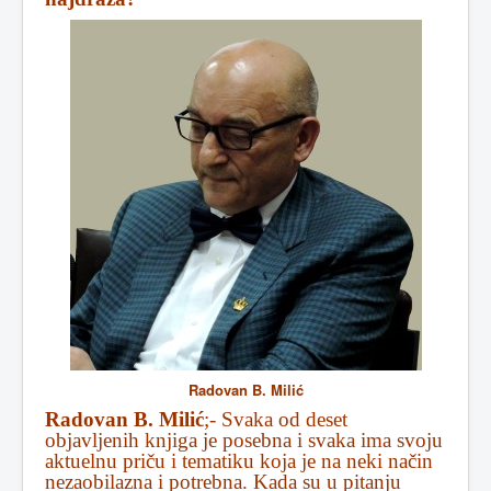
Radovan B. Milić
Radovan B. Milić
;- Svaka od deset
objavljenih knjiga je posebna i svaka ima svoju
aktuelnu priču i tematiku koja je na neki način
nezaobilazna i potrebna. Kada su u pitanju