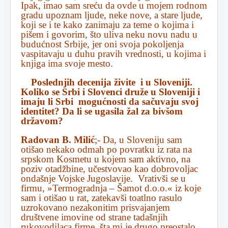
Ipak, imao sam sreću da ovde u mojem rodnom
gradu upoznam ljude, neke nove, a stare ljude,
koji se i te kako zanimaju za teme o kojima i
pišem i govorim, što uliva neku novu nadu u
budućnost Srbije, jer oni svoja pokoljenja
vaspitavaju u duhu pravih vrednosti, u kojima i
knjiga ima svoje mesto.
Poslednjih decenija živite i u Sloveniji.
Koliko se Srbi i Slovenci druže u Sloveniji i
imaju li Srbi mogućnosti da sačuvaju svoj
identitet? Da li se ugasila žal za bivšom
državom?
Radovan B. Milić
;- Da, u Sloveniju sam
otišao nekako odmah po povratku iz rata na
srpskom Kosmetu u kojem sam aktivno, na
poziv otadžbine, učestvovao kao dobrovoljac
ondašnje Vojske Jugoslavije. Vrativši se u
firmu, »Termogradnja – Šamot d.o.o.« iz koje
sam i otišao u rat, zatekavši toatlno rasulo
uzrokovano nezakonitim prisvajanjem
društvene imovine od strane tadašnjih
rukovodilaca firme, šta mi je drugo preostalo,