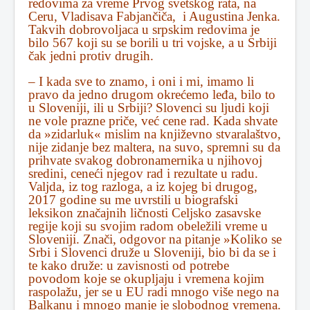
redovima za vreme Prvog svetskog rata, na
Ceru, Vladisava Fabjančiča, i Augustina Jenka.
Takvih dobrovoljaca u srpskim redovima je
bilo 567 koji su se borili u tri vojske, a u Srbiji
čak jedni protiv drugih.
– I kada sve to znamo, i oni i mi, imamo li
pravo da jedno drugom okrećemo leđa, bilo to
u Sloveniji, ili u Srbiji? Slovenci su ljudi koji
ne vole prazne priče, već cene rad. Kada shvate
da »zidarluk« mislim na književno stvaralaštvo,
nije zidanje bez maltera, na suvo, spremni su da
prihvate svakog dobronamernika u njihovoj
sredini, ceneći njegov rad i rezultate u radu.
Valjda, iz tog razloga, a iz kojeg bi drugog,
2017 godine su me uvrstili u biografski
leksikon značajnih ličnosti Celjsko zasavske
regije koji su svojim radom obeležili vreme u
Sloveniji. Znači, odgovor na pitanje »Koliko se
Srbi i Slovenci druže u Sloveniji, bio bi da se i
te kako druže: u zavisnosti od potrebe
povodom koje se okupljaju i vremena kojim
raspolažu, jer se u EU radi mnogo više nego na
Balkanu i mnogo manje je slobodnog vremena.