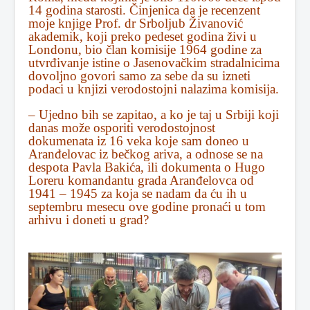
14 godina starosti. Činjenica da je recenzent
moje knjige Prof. dr Srboljub Živanović
akademik, koji preko pedeset godina živi u
Londonu, bio član komisije 1964 godine za
utvrđivanje istine o Jasenovačkim stradalnicima
dovoljno govori samo za sebe da su izneti
podaci u knjizi verodostojni nalazima komisija.
– Ujedno bih se zapitao, a ko je taj u Srbiji koji
danas može osporiti verodostojnost
dokumenata iz 16 veka koje sam doneo u
Aranđelovac iz bečkog ariva, a odnose se na
despota Pavla Bakića, ili dokumenta o Hugo
Loreru komandantu grada Aranđelovca od
1941 – 1945 za koja se nadam da ću ih u
septembru mesecu ove godine pronaći u tom
arhivu i doneti u grad?