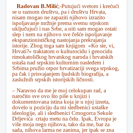
Radovan B.Milić
;-Putujući svetom i krećući
se u raznom društvu, pa i društvu Hrvata,
nisam mogao ne zapaziti njihovo izrazito
ispoljavanje mržnje prema svemu srpskom
uključujući i nas Srbe, a niti sam mogao ostati
slep i nem na njihovo sve češće ispoljavanje
ekspanzionističkog nastojanja prekrajanja
istorije. Zbog toga sam knjigom »Ko ste, vi,
Hrvati?« traktatom o kulturocidu i genocidu
rimokatoličkog hrvatskog naroda i hrvatskih
ustaša nad srpskim kulturnim nasleđem i
Srbima pružio otpor hrvatizaciji svega srpskog,
pa čak i prisvajanjem ljudskih biografija, a
zaslužnih srpskih istorijskih ličnosti.
– Naravno da me je moj celokupan rad, a
naročito sve ovo što piše u knjizi i
dokumentovana istina koja je u njoj izneta,
dovelo u poziciju da mi sledbenici ustaške
ideologije, ali i sledbenici Crnogorca Sekule
Drljevića crtaju metu na čelu. Ipak, Evropa je
više moja nego njihova, tako da me, bar za
sada, nihova larma ne zanima, jer ipak se zna