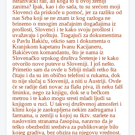
istraživački rad, ali koga to u ovoj zemlji
zanima? Ipak, kao i do sada, tu su srećom moji
Slovenci da priskoče u pomoć, jer za razliku od
nas Srba koji se ne znam iz kog razloga ne
brinemo o mnogim značajnim događajima iz
prošlosti, Slovenci i te kako svoju prošlost i
uvažavaju i poštuju. Tragajući za dokumentima
o Pavlu Bakiću, otkrio sam i dokumenta o
Kranjskom kapetanu Ivanu Kacijaneru,
Bakićevom komandantu, što je nama iz
Slovenačko srpskog društva Sretenje i te kako
otvorilo nove puteve u Sloveniji. I još nešto.
Primetio sam da ovde u Srbiji mladi retko šta
čitaju i da su im obično telefoni u rukama, dok
to nije slučaj u Sloveniji, a niti u Austriji. Ovde
će se radije dati novac za flašu piva, ili neku falš
šminku, nego za knjigu, dok se u bečkom
metrou i te kako mogu sresti mladi ljudi sa
knjigom u ruci. U takvoj društvenoj atmosferi i
klimi koja je zaokupljena nekim zadrugama i
farmama, u zemlji u kojoj su tkzv. starlete na
naslovnim stranama časopisa, naravno da je
teško obezbediti sredstva za publikovanje bilo
kojeg gradiva, bez obzira na njegovu vrednost.