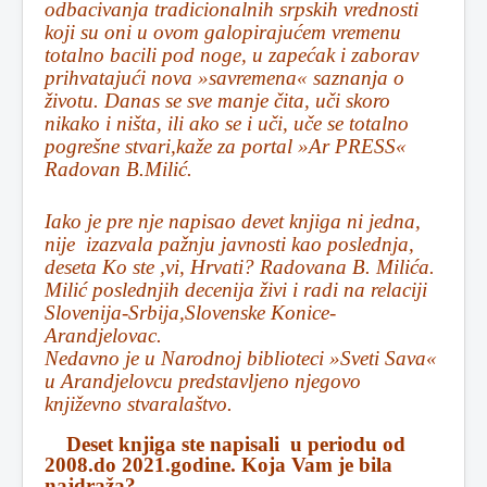
odbacivanja tradicionalnih srpskih vrednosti
koji su oni u ovom galopirajućem vremenu
totalno bacili pod noge, u zapećak i zaborav
prihvatajući nova »savremena« saznanja o
životu. Danas se sve manje čita, uči skoro
nikako i ništa, ili ako se i uči, uče se totalno
pogrešne stvari,kaže za portal »Ar PRESS«
Radovan B.Milić.
Iako je pre nje napisao devet knjiga ni jedna,
nije izazvala pažnju javnosti kao poslednja,
deseta Ko ste ,vi, Hrvati? Radovana B. Milića.
Milić poslednjih decenija živi i radi na relaciji
Slovenija-Srbija,Slovenske Konice-
Arandjelovac.
Nedavno je u Narodnoj biblioteci »Sveti Sava«
u Arandjelovcu predstavljeno njegovo
književno stvaralaštvo.
Deset knjiga ste napisali u periodu od
2008.do 2021.godine. Koja Vam je bila
najdraža?