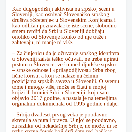
Kao dugogodišnji aktivista na srpskoj sceni u
Sloveniji, kao osnivač Slovenačko srpskog
društva »Sretenje« u Slovenskim Konjicama i
kao odličan poznavalac te iste scene, slobodno
smem tvrditi da Srbi u Sloveniji dobijaju
onoliko od Slovenije koliko od nje traže i
zahtevaju, ni manje ni više.
– Za činjenicu da je očuvanje srpskog identiteta
u Sloveniji zaista teško očuvati, ne treba upirati
prstom u Slovence, već u međuljudske srpsko
– srpske odnose i »prilagodljivost« Srba zbog
lične koristi, a koji se nalaze na čelnim
pozicijama srpskih saveza u Sloveniji. O svemu
tome i mnogo više, može se čitati u mojoj
knjizi ili hronici Srbi u Sloveniji, koju sam
objavio 2017 godine, a nastala je na temeljima
orginalnih dokumenata od 1995 godine i dalje.
– Srbija dvadeset prvog veka je poodavno
skrenula sa puta i pravca. U njoj se poodavno,
za razliku od nekadašnje Srbije, ne može, ili se
retko sretne čovek koji drži datu reč, baš kao