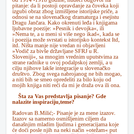
pitanje: da li postoji opravdanje za čoveka koji
izgubi obraz zbog izmišljene istorijske priče, a
odnosi se na slovenačkog dramaturga i esejistu
Dragu Jančara. Kako okrenuti leđa i knjigama
ljubavne poezije: »Pesnik i devojka«, ili
»Nema te, a u meni si više nego ikad«, kada se
i poezija može svrstati u istorijsko kontekst Itd,
itd. Ništa manje nije vredan ni objavljeni
»Vodič za bivše državljane SFRJ u R.
Sloveniji«, sa mnogim vrednim uputstvima za
strane radnike u ovoj podalpskoj zemlji, a u
cilju njihove lakše integracije u slovenačko
društvo. Zbog svega nabrojanog ne bih mogao,
a niti bih se smeo opredeliti za bilo koju od
mojih knjiga niti reći da mi je draža ova ili ona.
Šta za Vas predstavlja pisanje? Gde
nalazite inspiraciju,teme?
Radovan B.Milić;- Pisanje je za mene izazov.
Izazov sa namerno osmišljenim ciljem da
današnjim mladim ljudima i generacijama koje
će doći posle njih na neki način »otežam« put