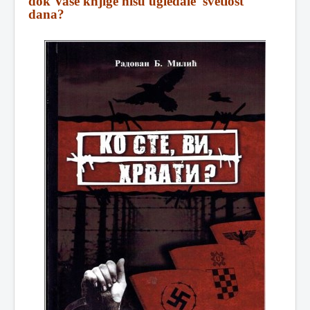
dok Vaše knjige nisu ugledale svetlost
dana?