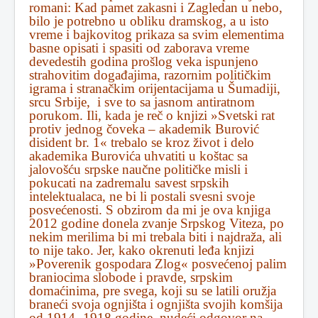
romani: Kad pamet zakasni i Zagledan u nebo,
bilo je potrebno u obliku dramskog, a u isto
vreme i bajkovitog prikaza sa svim elementima
basne opisati i spasiti od zaborava vreme
devedestih godina prošlog veka ispunjeno
strahovitim događajima, razornim političkim
igrama i stranačkim orijentacijama u Šumadiji,
srcu Srbije, i sve to sa jasnom antiratnom
porukom. Ili, kada je reč o knjizi »Svetski rat
protiv jednog čoveka – akademik Burović
disident br. 1« trebalo se kroz život i delo
akademika Burovića uhvatiti u koštac sa
jalovošću srpske naučne političke misli i
pokucati na zadremalu savest srpskih
intelektualaca, ne bi li postali svesni svoje
posvećenosti. S obzirom da mi je ova knjiga
2012 godine donela zvanje Srpskog Viteza, po
nekim merilima bi mi trebala biti i najdraža, ali
to nije tako. Jer, kako okrenuti leđa knjizi
»Poverenik gospodara Zlog« posvećenoj palim
braniocima slobode i pravde, srpskim
domaćinima, pre svega, koji su se latili oružja
braneći svoja ognjišta i ognjišta svojih komšija
od 1914 -1918 godine, nudeći odgovor na