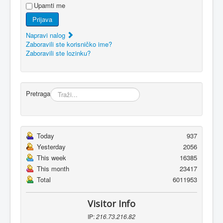
Upamti me
Prijava
Napravi nalog
Zaboravili ste korisničko ime?
Zaboravili ste lozinku?
Pretraga
Today
937
Yesterday
2056
This week
16385
This month
23417
Total
6011953
Visitor Info
IP:
216.73.216.82