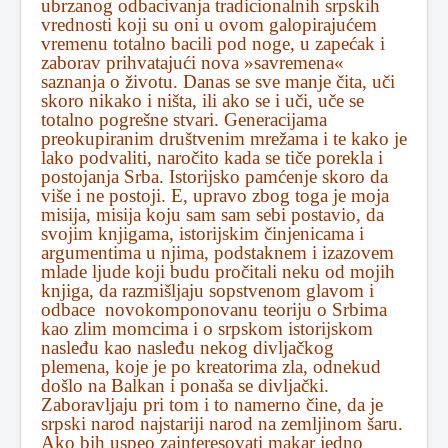
ubrzanog odbacivanja tradicionalnih srpskih
vrednosti koji su oni u ovom galopirajućem
vremenu totalno bacili pod noge, u zapećak i
zaborav prihvatajući nova »savremena«
saznanja o životu. Danas se sve manje čita, uči
skoro nikako i ništa, ili ako se i uči, uče se
totalno pogrešne stvari. Generacijama
preokupiranim društvenim mrežama i te kako je
lako podvaliti, naročito kada se tiče porekla i
postojanja Srba. Istorijsko pamćenje skoro da
više i ne postoji. E, upravo zbog toga je moja
misija, misija koju sam sam sebi postavio, da
svojim knjigama, istorijskim činjenicama i
argumentima u njima, podstaknem i izazovem
mlade ljude koji budu pročitali neku od mojih
knjiga, da razmišljaju sopstvenom glavom i
odbace novokomponovanu teoriju o Srbima
kao zlim momcima i o srpskom istorijskom
nasleđu kao nasleđu nekog divljačkog
plemena, koje je po kreatorima zla, odnekud
došlo na Balkan i ponaša se divljački.
Zaboravljaju pri tom i to namerno čine, da je
srpski narod najstariji narod na zemljinom šaru.
Ako bih uspeo zainteresovati makar jedno