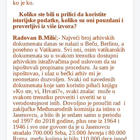
ko je ko.
Koliko ste bili u prilici da koristite
istorijske podatke, koliko su oni pouzdani i
proverljivi iz više izvora?
Radovan B.Milić
;- Najveći broj arhivskih
dokumenata danas se nalazi u Beču, Berlinu, a
posebno u Vatikanu. Svi oni, osim vatikanskih
dokumenata su u svakom trenutku dostupni
arhivskim istraživačima pod uslovom da su
ispoštovali propisanu proceduru. Ja sam je
ispoštovao, i ulaz u bečki arhiv mi je
neometano dozvoljen. Svaki od navedenih
dokumenata koje sam koristio pišući knjigu
»Ko ste, vi, Hrvati?«, svaki znalac može u
svakom trenutku proveriti i uveriti se u
verodostojnost istih. Dovoljno je proučiti rad i
zaključke Međunarodnih komisija za istinu o
Jasenovcu, a bilo ih je sedam samo u periodu
od 1997 do 2018 godine, plus one iz 1964 i
1946 i sve one govore da je u Jasenovcu
stradalo 700.000 Srba, 23.000 Jevreja i 80.000
Roma, među kojima je bilo 110.000 dece ispod