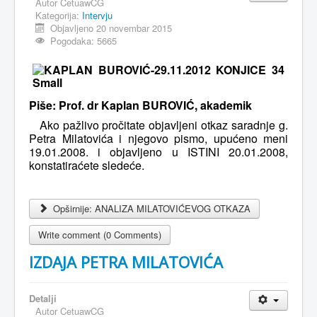
Autor
CetuawCG
Kategorija:
Intervju
MAGAZIN
Objavljeno 20 novembar 2015
Pogodaka: 5665
FELJTON
SPORT
PISMA ČITALACA
Piše: Prof. dr Kaplan BUROVIĆ, akademik
IMPRESUM
Ako pažlivo pročitate objavljeni otkaz saradnje g.
Petra Milatovića i njegovo pismo, upućeno meni
19.01.2008. i objavljeno u ISTINI 20.01.2008,
konstatiraćete sledeće.
Opširnije: ANALIZA MILATOVIĆEVOG OTKAZA
Write comment (0 Comments)
IZDAJA PETRA MILATOVIĆA
Detalji
Autor
CetuawCG