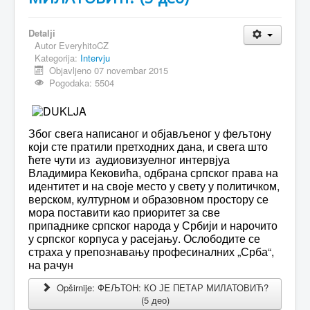
Detalji
Autor
EveryhitoCZ
Kategorija:
Intervju
Objavljeno 07 novembar 2015
Pogodaka: 5504
Због свега написаног и објављеног у фељтону
који сте пратили претходних дана, и свега што
ћете чути из аудиовизуелног интервјуа
Владимира Кековића, одбрана српског права на
идентитет и на своје место у свету у политичком,
верском, културном и образовном простору се
мора поставити као приоритет за све
припаднике српског народа у Србији и нарочито
у српског корпуса у расејању. Ослободите се
страха у препознавању професиналних „Срба“,
на рачун
Opširnije: ФЕЉТОН: КО ЈЕ ПЕТАР МИЛАТОВИЋ?
(5 део)