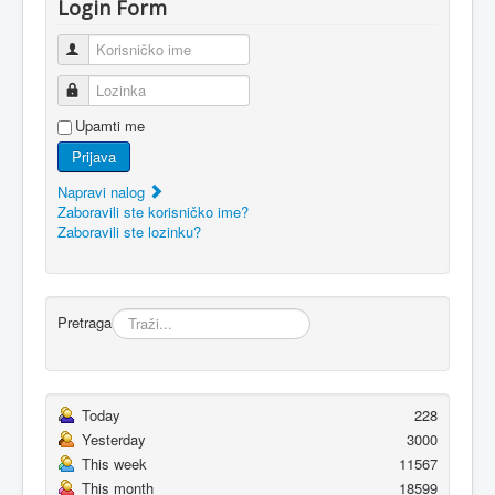
Login Form
Korisničko ime
Lozinka
Upamti me
Prijava
Napravi nalog
Zaboravili ste korisničko ime?
Zaboravili ste lozinku?
Pretraga
Today
228
Yesterday
3000
This week
11567
This month
18599