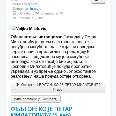
Autor
EveryhitoCZ
Kategorija:
Intervju
Objavljeno 06 novembar 2015
Pogodaka: 7709
Обавештење читаоцима:
Господину Петру
Милатовићу је путем електронске поште
понуђена могућност да се изјасни поводом
серије написа пристиглих на редакцију Е-
часописа. Предложена му је и могућност
интервјуа који би такође био објављен.
Господин Милатовић је понуде пропратио
увредама и уз претње одбио . Упркос таквом
реаговању, наша понуда остаје отворена.
Opširnije: ФЕЉТОН: КО ЈЕ ПЕТАР МИЛАТОВИЋ?
(4 део)
Write comment (1 Comment)
ФЕЉТОН: КО ЈЕ ПЕТАР
МИЛАТОВИЋ? (5 део)