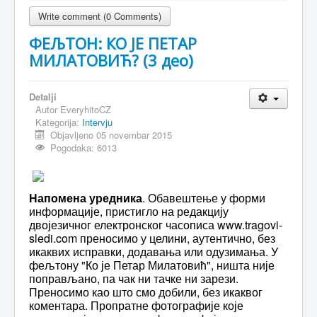
Write comment (0 Comments)
ФЕЉТОН: КО ЈЕ ПЕТАР
МИЛАТОВИЋ? (3 део)
Detalji
Autor
EveryhitoCZ
Kategorija:
Intervju
Objavljeno 05 novembar 2015
Pogodaka: 6013
Напомена уредника
. Обавештење у форми
информације, пристигло на редакцију
двојезичног електронског часописа www.tragovi-
sledi.com преносимо у целини, аутентично, без
икаквих исправки, додавања или одузимања. У
фељтону "Ко је Петар Милатовић", ништа није
поправљано, па чак ни тачке ни зарези.
Преносимо као што смо добили, без икаквог
коментара. Пропратне фотографије које