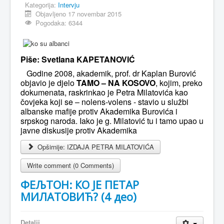
Kategorija:
Intervju
Objavljeno 17 novembar 2015
Pogodaka: 6344
Piše: Svetlana KAPETANOVIĆ
Godine 2008, akademik, prof. dr Kaplan Burović
objavio je djelo
TAMO – NA KOSOVO
, kojim, preko
dokumenata, raskrinkao je Petra Milatovića kao
čovjeka koji se – nolens-volens - stavio u službi
albanske mafije protiv Akademika Burovića i
srpskog naroda. Iako je g. Milatović tu i tamo upao u
javne diskusije protiv Akademika
Opširnije: IZDAJA PETRA MILATOVIĆA
Write comment (0 Comments)
ФЕЉТОН: КО ЈЕ ПЕТАР
МИЛАТОВИЋ? (4 део)
Detalji