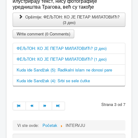
илустрирају текст, нису фотографије
уредништва Трагова, већ су такође
Opširnije: ФЕЉТОН: КО ЈЕ ПЕТАР МИЛАТОВИЋ?
(3 део)
Write comment (0 Comments)
ФЕЉТОН: КО ЈЕ ПЕТАР МИЛАТОВИЋ? (2 део)
ФЕЉТОН: КО ЈЕ ПЕТАР МИЛАТОВИЋ? (1 део)
Kuda ide Sandžak (5): Radikalni islam ne donosi pare
Kuda ide Sandžak (4): Srbi se sele ćutke
Strana 3 od 7
Vi ste ovde:
Početak
INTERVJU