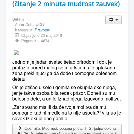
(čitanje 2 minuta mudrost zauvek)
Detalji
Autor
CetuawCG
Kategorija:
Pravopis
Objavljeno 20 maj 2016
Pogodaka: 4674
Jednom je jedan svetac šetao prirodom i dok je
prolazio pored malog sela, prišla mu je uplakana
žena preklinjući ga da dođe i pomogne bolesnom
detetu.
On je otišao u selo i gomila se okupila oko njega,
jer je takva osoba bila redak prizor. Doneli su mu
bolesno dete, a on je iznad njega izgovorio molitvu.
„Zar stvarno misliš da će tvoja molitva da mu
pomogne kad ni medicina to nije uspela?“ viknuo je
čovek iz okupljene gomile.
Opširnije: Moć reči, poučna priča: TI SI jedna obična
BUDALA, reče svetac (čitanje 2 minuta mudrost zauvek)