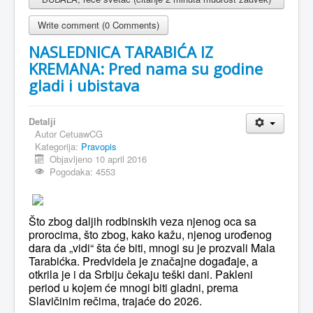
Write comment (0 Comments)
NASLEDNICA TARABIĆA IZ
KREMANA: Pred nama su godine
gladi i ubistava
Detalji
Autor
CetuawCG
Kategorija:
Pravopis
Objavljeno 10 april 2016
Pogodaka: 4553
Što zbog daljih rodbinskih veza njenog oca sa
prorocima, što zbog, kako kažu, njenog urođenog
dara da „vidi“ šta će biti, mnogi su je prozvali Mala
Tarabićka. Predvidela je značajne događaje, a
otkrila je i da Srbiju čekaju teški dani. Pakleni
period u kojem će mnogi biti gladni, prema
Slavičinim rečima, trajaće do 2026.