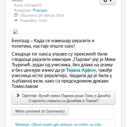
Autor
CetuawCG
Kategorija:
Pravopis
Objavljeno 26 februar 2016
Pogodaka: 5142
Београд – Када се измешају ријалити и
политика, настаје општи хаос!
Сведоци тог хаоса управо су прексиноћ били
гледаоци ријалити емисијие „Парови“ јер је Мики
Ђуричић, један од учесника, без длаке на језику
и без цензуре изнео да је
Тијана Ајфон,
такође
учесница истог ријалитија, тврдила да је била у
љубавној вези, како са председником државе
Томиславом
Opširnije: Вучић преко Парова руши Тому и Дачића:
Старлета спавала са Дачићем и Томом?
Write comment (0 Comments)
Misterija: Otkud srpski grb uklesan na ćirilici na zidu