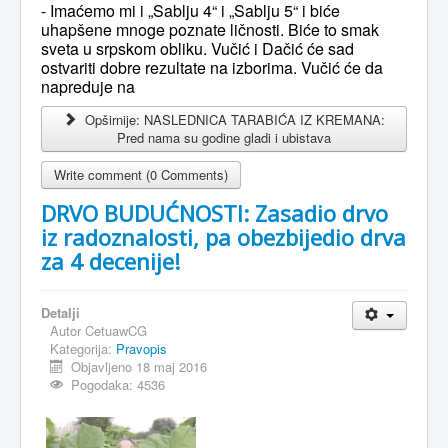
- Imaćemo mi i „Sablju 4“ i „Sablju 5“ i biće
uhapšene mnoge poznate ličnosti. Biće to smak
sveta u srpskom obliku. Vučić i Dačić će sad
ostvariti dobre rezultate na izborima. Vučić će da
napreduje na
Opširnije: NASLEDNICA TARABIĆA IZ KREMANA:
Pred nama su godine gladi i ubistava
Write comment (0 Comments)
DRVO BUDUĆNOSTI: Zasadio drvo
iz radoznalosti, pa obezbijedio drva
za 4 decenije!
Detalji
Autor
CetuawCG
Kategorija:
Pravopis
Objavljeno 18 maj 2016
Pogodaka: 4536