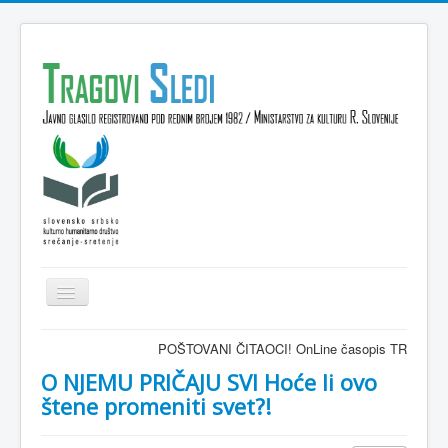
Isključi
navigaciju
Domov
POŠTOVANI ČITAOCI! OnLine časopis TRAGOVI-SLEDI - z
VESTI
O NJEMU PRIČAJU SVI Hoće li ovo
štene promeniti svet?!
KULTURA
INTERVJU