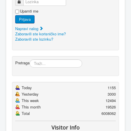
Lozinka
Upamti me
Prijava
Napravi nalog
Zaboravili ste korisničko ime?
Zaboravili ste lozinku?
Pretraga
Today
1155
Yesterday
3000
This week
12494
This month
19526
Total
6008062
Visitor Info