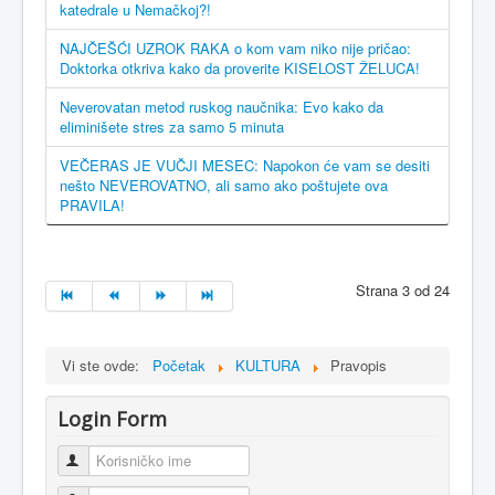
katedrale u Nemačkoj?!
NAJČEŠĆI UZROK RAKA o kom vam niko nije pričao:
Doktorka otkriva kako da proverite KISELOST ŽELUCA!
Neverovatan metod ruskog naučnika: Evo kako da
eliminišete stres za samo 5 minuta
VEČERAS JE VUČJI MESEC: Napokon će vam se desiti
nešto NEVEROVATNO, ali samo ako poštujete ova
PRAVILA!
Strana 3 od 24
Vi ste ovde:
Početak
KULTURA
Pravopis
Login Form
Korisničko ime