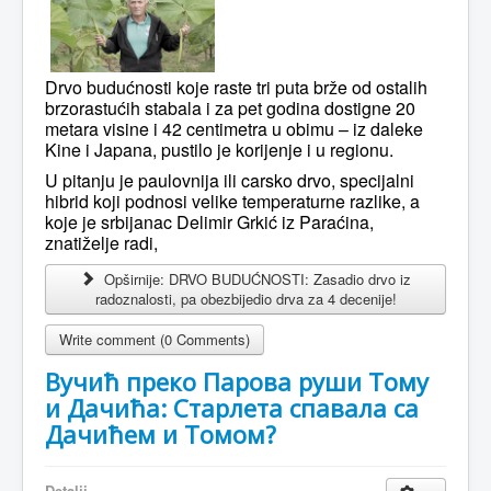
Drvo budućnosti koje raste tri puta brže od ostalih
brzorastućih stabala i za pet godina dostigne 20
metara visine i 42 centimetra u obimu – iz daleke
Kine i Japana, pustilo je korijenje i u regionu.
U pitanju je paulovnija ili carsko drvo, specijalni
hibrid koji podnosi velike temperaturne razlike, a
koje je srbijanac Delimir Grkić iz Paraćina,
znatiželje radi,
Opširnije: DRVO BUDUĆNOSTI: Zasadio drvo iz
radoznalosti, pa obezbijedio drva za 4 decenije!
Write comment (0 Comments)
Вучић преко Парова руши Тому
и Дачића: Старлета спавала са
Дачићем и Томом?
Detalji