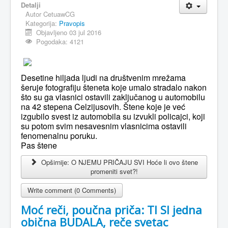
Detalji
Autor
CetuawCG
MAGAZIN
Kategorija:
Pravopis
FELJTON
Objavljeno 03 jul 2016
Pogodaka: 4121
SPORT
PISMA ČITALACA
Desetine hiljada ljudi na društvenim mrežama
IMPRESUM
šeruje fotografiju šteneta koje umalo stradalo nakon
što su ga vlasnici ostavili zaključanog u automobilu
na 42 stepena Celzijusovih. Štene koje je već
izgubilo svest iz automobila su izvukli policajci, koji
su potom svim nesavesnim vlasnicima ostavili
fenomenalnu poruku.
Pas štene
Opširnije: O NJEMU PRIČAJU SVI Hoće li ovo štene
promeniti svet?!
Write comment (0 Comments)
Moć reči, poučna priča: TI SI jedna
obična BUDALA, reče svetac