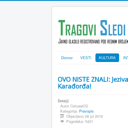
Domov
VESTI
KULTURA
IN
OVO NISTE ZNALI: Jeziva 
Karađorđa!
Detalji
Autor
CetuawCG
Kategorija:
Pravopis
Objavljeno 28 jul 2016
Pogodaka: 5421