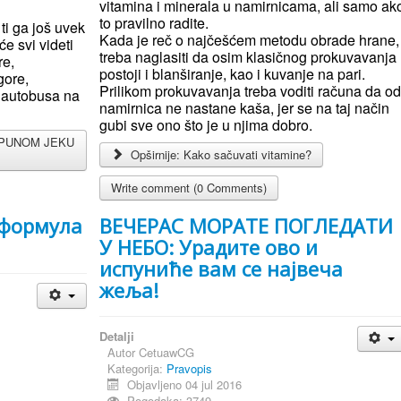
vitamina i minerala u namirnicama, ali samo ak
to pravilno radite.
ti ga još uvek
Kada je reč o najčešćem metodu obrade hrane,
će svi videti
treba naglasiti da osim klasičnog prokuvavanja
re,
postoji i blanširanje, kao i kuvanje na pari.
gore,
Prilikom prokuvavanja treba voditi računa da o
a autobusa na
namirnica ne nastane kaša, jer se na taj način
gubi sve ono što je u njima dobro.
U PUNOM JEKU
Opširnije: Kako sačuvati vitamine?
u
Write comment (0 Comments)
 формула
ВЕЧЕРАС МОРАТЕ ПОГЛЕДАТИ
У НЕБО: Урадите ово и
испуниће вам се највеча
жеља!
Detalji
Autor
CetuawCG
Kategorija:
Pravopis
Objavljeno 04 jul 2016
Pogodaka: 3749