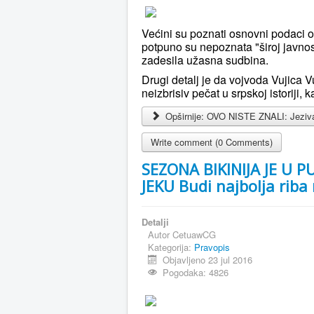
Većini su poznati osnovni podaci o
potpuno su nepoznata "široj javnost
zadesila užasna sudbina.
Drugi detalj je da vojvoda Vujica V
neizbrisiv pečat u srpskoj istoriji, 
Opširnije: OVO NISTE ZNALI: Jeziva s
Write comment (0 Comments)
SEZONA BIKINIJA JE U 
JEKU Budi najbolja rib
Detalji
Autor
CetuawCG
Kategorija:
Pravopis
Objavljeno 23 jul 2016
Pogodaka: 4826