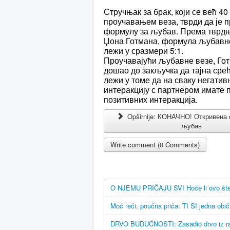
Стручњак за брак, који се већ 40
проучавањем веза, тврди да је 
формулу за љубав. Према тврд
Џона Готмана, формула љубавн
лежи у сразмери 5:1.
Проучавајући љубавне везе, Гот
дошао до закључка да тајна сре
лежи у томе да на сваку негатив
интеракцију с партнером имате 
позитивних интеракција.
Opširnije: КОНАЧНО! Откривена
љубав
Write comment (0 Comments)
O NJEMU PRIČAJU SVI Hoće li ovo šten
Moć reči, poučna priča: TI SI jedna ob
DRVO BUDUĆNOSTI: Zasadio drvo iz rado