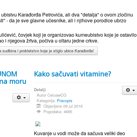
 ubistvu Karađorđa Petrovića, ali dva "detalja" o ovom zločinu
i" - da je sve glavne učesnike, ali i njihove porodice ubrzo
ulićević, čovjek koji je organizovao kumeubistvo koje je ostavilo
kao i njegova žrtva, počiva u oltaru jedne crkve.
udbina i prokletstvo koje je stiglo ubice Karađorđa!
PUNOM
Kako sačuvati vitamine?
a na moru
Detalji
Autor
CetuawCG
Kategorija:
Pravopis
Objavljeno 09 jul 2016
Pogodaka: 4685
Kuvanje u vodi može da sačuva veliki deo