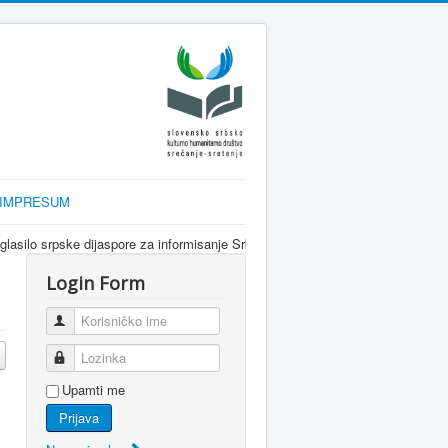
IMPRESUM
ijaspore za informisanje Srba u Sloveniji i regionu kroz interkulturalni dij
Login Form
Korisničko ime
Lozinka
Upamti me
Prijava