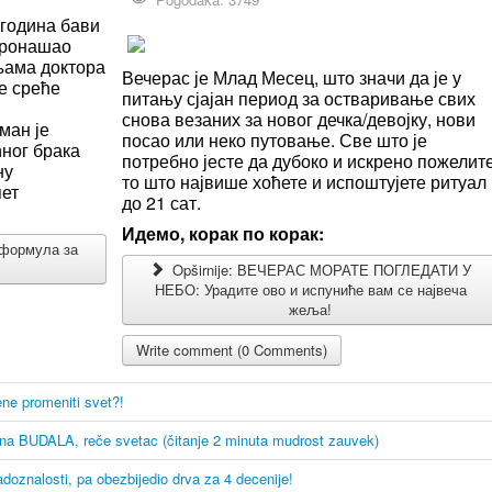
 година бави
пронашао
њама доктора
Вечерас је Млад Месец, што значи да је у
е среће
питању сјајан период за остваривање свих
снова везаних за новог дечка/девојку, нови
ман је
посао или неко путовање. Све што је
ћног брака
потребно јесте да дубоко и искрено пожелит
ну
то што највише хоћете и испоштујете ритуал
пет
до 21 сат.
Идемо, корак по корак:
 формула за
Opširnije: ВЕЧЕРАС МОРАТЕ ПОГЛЕДАТИ У
НЕБО: Урадите ово и испуниће вам се највеча
жеља!
Write comment (0 Comments)
e promeniti svet?!
ična BUDALA, reče svetac (čitanje 2 minuta mudrost zauvek)
znalosti, pa obezbijedio drva za 4 decenije!