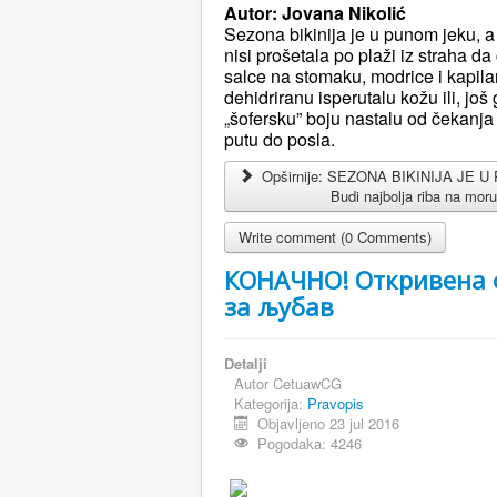
Autor: Jovana Nikolić
Sezona bikinija je u punom jeku, a 
nisi prošetala po plaži iz straha da 
salce na stomaku, modrice i kapila
dehidriranu isperutalu kožu ili, još 
„šofersku” boju nastalu od čekanj
putu do posla.
Opširnije: SEZONA BIKINIJA JE 
Budi najbolja riba na mor
Write comment (0 Comments)
КОНАЧНО! Откривена
за љубав
Detalji
Autor
CetuawCG
Kategorija:
Pravopis
Objavljeno 23 jul 2016
Pogodaka: 4246