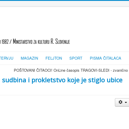
TERVJU
MAGAZIN
FELJTON
SPORT
PISMA ČITALACA
POŠTOVANI ČITAOCI! OnLine časopis TRAGOVI-SLEDI - zvanično glasilo srpske d
sudbina i prokletstvo koje je stiglo ubice