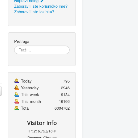
Napravi nalog
Zaboravili ste korisničko ime?
Zaboravili ste lozinku?
Pretraga
Today
795
Yesterday
2946
This week
9134
This month
16166
Total
6004702
Visitor Info
IP:
216.73.216.4
Browser:
Chrome