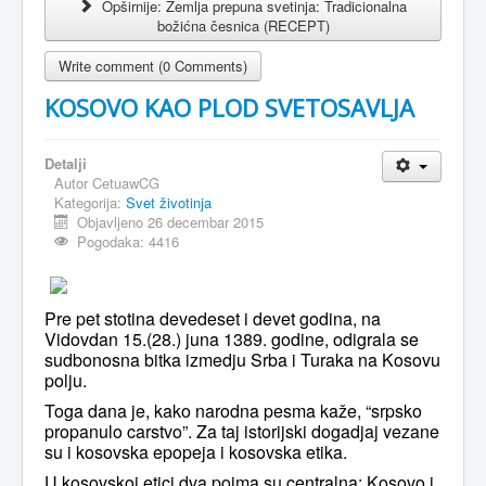
Opširnije: Zemlja prepuna svetinja: Tradicionalna
božićna česnica (RECEPT)
Write comment (0 Comments)
KOSOVO KAO PLOD SVETOSAVLJA
Detalji
Autor
CetuawCG
Kategorija:
Svet životinja
Objavljeno 26 decembar 2015
Pogodaka: 4416
Pre pet stotina devedeset i devet godina, na
Vidovdan 15.(28.) juna 1389. godine, odigrala se
sudbonosna bitka izmedju Srba i Turaka na Kosovu
polju.
Toga dana je, kako narodna pesma kaže, “srpsko
propanulo carstvo”. Za taj istorijski dogadjaj vezane
su i kosovska epopeja i kosovska etika.
U kosovskoj etici dva pojma su centralna: Kosovo i