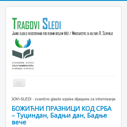
Isključi
navigaciju
Domov
OVI-SLEDI - zvanično glasilo srpske dijaspore za informisanje Srba u Sloveni
VESTI
БОЖИЋНИ ПРАЗНИЦИ КОД СРБА
– Туциндан, Бадњи дан, Бадње
KULTURA
вече
INTERVJU