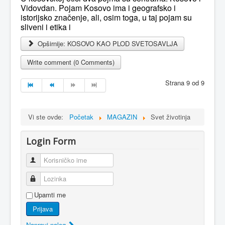
Vidovdan. Pojam Kosovo ima i geografsko i
istorijsko značenje, ali, osim toga, u taj pojam su
sliveni i etika i
Opširnije: KOSOVO KAO PLOD SVETOSAVLJA
Write comment (0 Comments)
Strana 9 od 9
Vi ste ovde:
Početak
MAGAZIN
Svet životinja
Login Form
Korisničko ime
Lozinka
Upamti me
Prijava
Napravi nalog