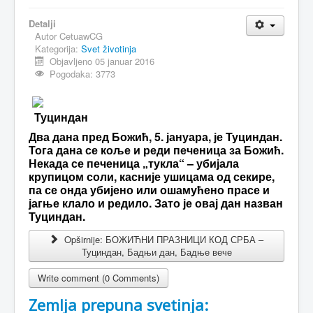
MAGAZIN
Detalji
Autor
CetuawCG
FELJTON
Kategorija:
Svet životinja
Objavljeno 05 januar 2016
SPORT
Pogodaka: 3773
PISMA ČITALACA
Туциндан
IMPRESUM
Два дана пред Божић, 5. јануара, је Туциндан.
Тога дана се коље и реди печеница за Божић.
Некада се печеница „тукла“ – убијала
крупицом соли, касније ушицама од секире,
па се онда убијено или ошамућено прасе и
јагње клало и редило. Зато је овај дан назван
Туциндан.
Opširnije: БОЖИЋНИ ПРАЗНИЦИ КОД СРБА –
Туциндан, Бадњи дан, Бадње вече
Write comment (0 Comments)
Zemlja prepuna svetinja: