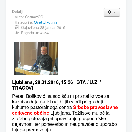
Detalji
Autor
CetuawCG
Kategorija:
Svet životinja
Objavljeno 28 januar 2016
Pogodaka: 4254
Ljubljana, 28.01.2016, 15:36 | STA / U.Z. /
TRAGOVI
Peran Bošković na sodišču ni priznal krivde za
kazniva dejanja, ki naj bi jih storil pri gradnji
kulturno-pastoralnega centra
Srbske pravoslavne
cerkvene občine
Ljubljana. Tožilstvo mu očita
zlorabo položaja pri opravljanju gospodarske
dejavnosti ter poneverbo in neupravičeno uporabo
tujega premoženja.