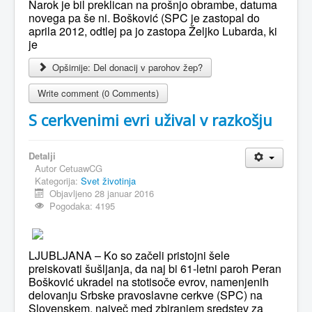
Narok je bil preklican na prošnjo obrambe, datuma
novega pa še ni. Bošković (SPC je zastopal do
aprila 2012, odtlej pa jo zastopa Željko Lubarda, ki
je
Opširnije: Del donacij v parohov žep?
Write comment (0 Comments)
S cerkvenimi evri užival v razkošju
Detalji
Autor
CetuawCG
Kategorija:
Svet životinja
Objavljeno 28 januar 2016
Pogodaka: 4195
LJUBLJANA – Ko so začeli pristojni šele
preiskovati šušljanja, da naj bi 61-letni paroh Peran
Bošković ukradel na stotisoče evrov, namenjenih
delovanju Srbske pravoslavne cerkve (SPC) na
Slovenskem, največ med zbiranjem sredstev za