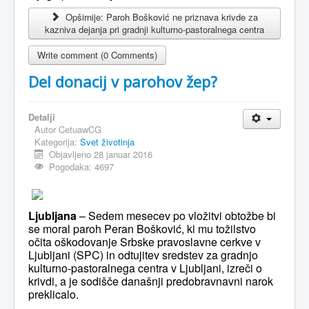
Opširnije: Paroh Bošković ne priznava krivde za
kazniva dejanja pri gradnji kulturno-pastoralnega centra
Write comment (0 Comments)
Del donacij v parohov žep?
Detalji
Autor
CetuawCG
Kategorija:
Svet životinja
Objavljeno 28 januar 2016
Pogodaka: 4697
Ljubljana
– Sedem mesecev po vložitvi obtožbe bi
se moral paroh Peran Bošković, ki mu tožilstvo
očita oškodovanje Srbske pravoslavne cerkve v
Ljubljani (SPC) in odtujitev sredstev za gradnjo
kulturno-pastoralnega centra v Ljubljani, izreči o
krivdi, a je sodišče današnji predobravnavni narok
preklicalo.