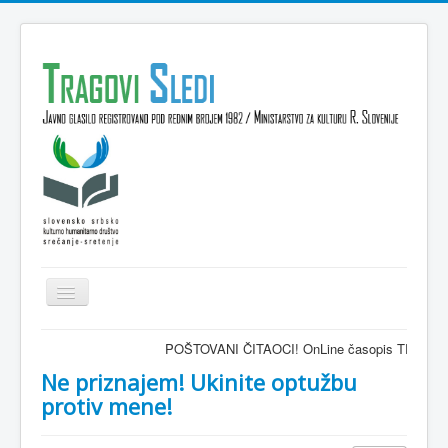
Isključi
navigaciju
Domov
POŠTOVANI ČITAOCI! OnLine časopis TRAGOVI-SLEDI - 
VESTI
Ne priznajem! Ukinite optužbu
protiv mene!
KULTURA
INTERVJU