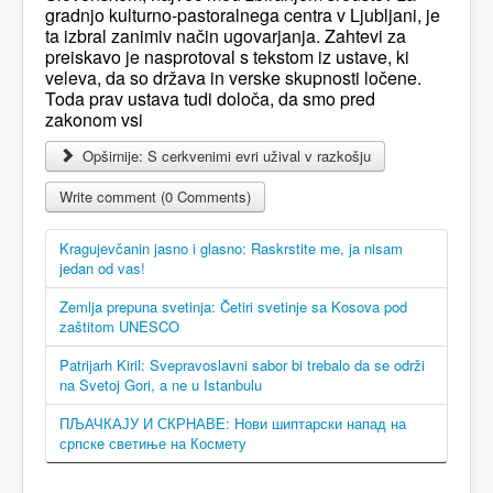
gradnjo kulturno-pastoralnega centra v Ljubljani, je
ta izbral zanimiv način ugovarjanja. Zahtevi za
preiskavo je nasprotoval s tekstom iz ustave, ki
veleva, da so država in verske skupnosti ločene.
Toda prav ustava tudi določa, da smo pred
zakonom vsi
Opširnije: S cerkvenimi evri užival v razkošju
Write comment (0 Comments)
Kragujevčanin jasno i glasno: Raskrstite me, ja nisam
jedan od vas!
Zemlja prepuna svetinja: Četiri svetinje sa Kosova pod
zaštitom UNESCO
Patrijarh Kiril: Svepravoslavni sabor bi trebalo da se održi
na Svetoj Gori, a ne u Istanbulu
ПЉАЧКАЈУ И СКРНАВЕ: Нови шиптарски напад на
српске светиње на Космету