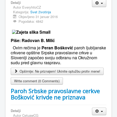
Detalji
Autor
EveryhitoCZ
MAGAZIN
Kategorija:
Svet životinja
FELJTON
Objavljeno 31 januar 2016
Pogodaka: 4842
SPORT
PISMA ČITALACA
Piše: Radovan B. Milić
IMPRESUM
Ovim rečima je
Peran Bošković
paroh ljubljanske
crkvene opštine Srpske pravoslavne crkve u
Sloveniji započeo svoju odbranu na Okružnom
sudu pred glavnu raspravu.
Opširnije: Ne priznajem! Ukinite optužbu protiv mene!
Write comment (0 Comments)
Paroh Srbske pravoslavne cerkve
Bošković krivde ne priznava
Detalji
Autor
CetuawCG