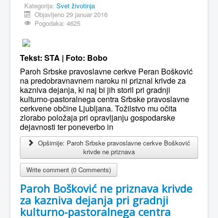
Kategorija:
Svet životinja
Objavljeno 29 januar 2016
Pogodaka: 4625
Tekst: STA | Foto: Bobo
Paroh Srbske pravoslavne cerkve Peran Bošković
na predobravnavnem naroku ni priznal krivde za
kazniva dejanja, ki naj bi jih storil pri gradnji
kulturno-pastoralnega centra Srbske pravoslavne
cerkvene občine Ljubljana. Tožilstvo mu očita
zlorabo položaja pri opravljanju gospodarske
dejavnosti ter poneverbo in
Opširnije: Paroh Srbske pravoslavne cerkve Bošković
krivde ne priznava
Write comment (0 Comments)
Paroh Bošković ne priznava krivde
za kazniva dejanja pri gradnji
kulturno-pastoralnega centra