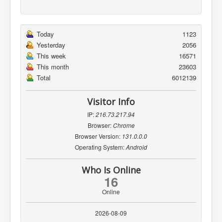
Today
1123
Yesterday
2056
This week
16571
This month
23603
Total
6012139
Visitor Info
IP:
216.73.217.94
Browser:
Chrome
Browser Version:
131.0.0.0
Operating System:
Android
Who Is Online
16
Online
2026-08-09