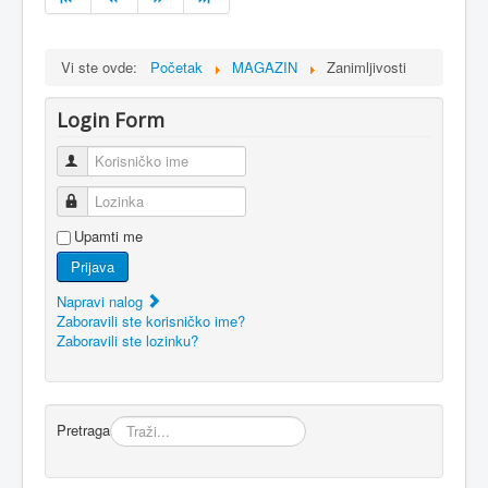
Vi ste ovde:
Početak
MAGAZIN
Zanimljivosti
Login Form
Korisničko ime
Lozinka
Upamti me
Prijava
Napravi nalog
Zaboravili ste korisničko ime?
Zaboravili ste lozinku?
Pretraga