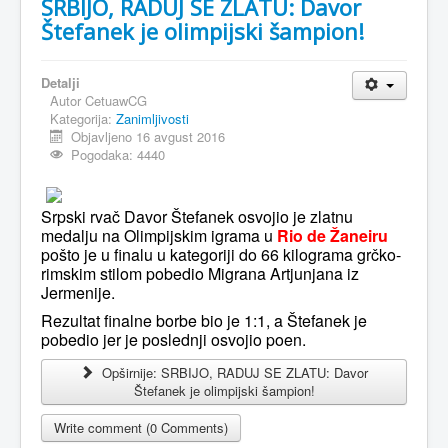
SRBIJO, RADUJ SE ZLATU: Davor
Štefanek je olimpijski šampion!
Detalji
Autor
CetuawCG
Kategorija:
Zanimljivosti
Objavljeno 16 avgust 2016
Pogodaka: 4440
Srpski rvač Davor Štefanek osvojio je zlatnu
medalju na Olimpijskim igrama u
Rio de Žaneiru
pošto je u finalu u kategoriji do 66 kilograma grčko-
rimskim stilom pobedio Migrana Artjunjana iz
Jermenije.
Rezultat finalne borbe bio je 1:1, a Štefanek je
pobedio jer je poslednji osvojio poen.
Opširnije: SRBIJO, RADUJ SE ZLATU: Davor
Štefanek je olimpijski šampion!
Write comment (0 Comments)