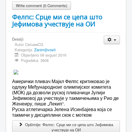
Write comment (0 Comments)
Фелпс: Срце ми се цепа што
Јефимова учествује на ОИ
Detalji
Autor
CetuawCG
Kategorija:
Zanimljivosti
Objavljeno 09 avgust 2016
Pogodaka: 3608
Амерички пливач Мајкл Фелпс критиковао је
одлуку Mеђународноиг олимпијског комитета
(МОК) да дозволи руској пливачици Јулији
Јефимовој да учествује у такмичењима у Рио де
Женеиру, пише „Лекип“.
Руска атлетичарка Јелена Исинбајева која се
такмичи у дисциплини скок с мотком
Opširnije: Фелпс: Срце ми се цепа што Јефимова
учествује на ОИ