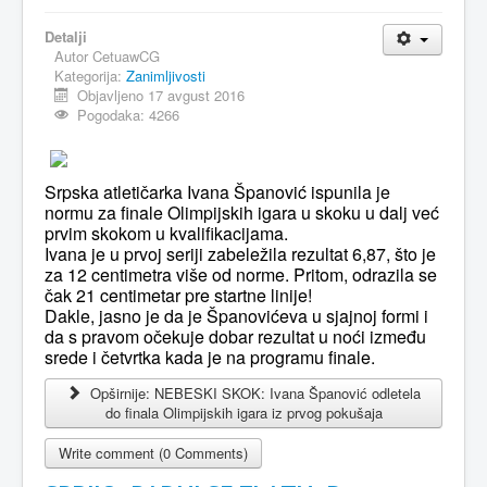
MAGAZIN
Detalji
Autor
CetuawCG
FELJTON
Kategorija:
Zanimljivosti
Objavljeno 17 avgust 2016
SPORT
Pogodaka: 4266
PISMA ČITALACA
IMPRESUM
Srpska atletičarka Ivana Španović ispunila je
normu za finale Olimpijskih igara u skoku u dalj već
prvim skokom u kvalifikacijama.
Ivana je u prvoj seriji zabeležila rezultat 6,87, što je
za 12 centimetra više od norme. Pritom, odrazila se
čak 21 centimetar pre startne linije!
Dakle, jasno je da je Španovićeva u sjajnoj formi i
da s pravom očekuje dobar rezultat u noći između
srede i četvrtka kada je na programu finale.
Opširnije: NEBESKI SKOK: Ivana Španović odletela
do finala Olimpijskih igara iz prvog pokušaja
Write comment (0 Comments)