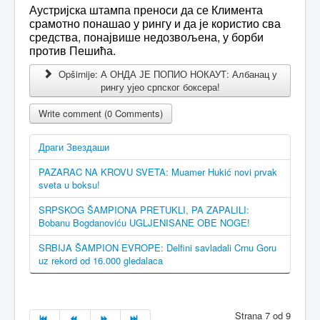
Аустријска штампа преноси да се Климента
срамотно понашао у рингу и да је користио сва
средства, понајвише недозвољена, у борби
против Пешића.
Opširnije: А ОНДА ЈЕ ПОПИО НОКАУТ: Албанац у
рингу ујео српског боксера!
Write comment (0 Comments)
Драги Звездаши
PAZARAC NA KROVU SVETA: Muamer Hukić novi prvak
sveta u boksu!
SRPSKOG ŠAMPIONA PRETUKLI, PA ZAPALILI:
Bobanu Bogdanoviću UGLJENISANE OBE NOGE!
SRBIJA ŠAMPION EVROPE: Delfini savladali Crnu Goru
uz rekord od 16.000 gledalaca
Strana 7 od 9