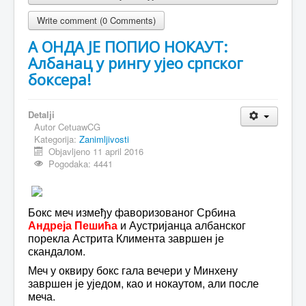
Write comment (0 Comments)
А ОНДА ЈЕ ПОПИО НОКАУТ:
Албанац у рингу ујео српског
боксера!
Detalji
Autor
CetuawCG
Kategorija:
Zanimljivosti
Objavljeno 11 april 2016
Pogodaka: 4441
Бокс меч између фаворизованог Србина
Андреја Пешића
и Аустријанца албанског
порекла Астрита Климента завршен је
скандалом.
Меч у оквиру бокс гала вечери у Минхену
завршен је уједом, као и нокаутом, али после
меча.