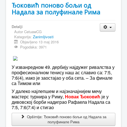
Ђоковић поново бољи од
Надала за полуфинале Рима
Detalji
Autor
CetuawCG
Kategorija:
Zanimljivosti
Objavljeno 13 maj 2016
Pogodaka: 3971
У изванредном 49. дербију најдужег ривалства у
професионалном тенису наш ас славио са: 7:5,
7:6(4), иако је заостајао у оба сета. – За финале
са Тимом или
У далеко најлепшем и најзначајнијем мечу
мастерс турнира у Риму,
Новак Ђоковић
је у
дивовској борби надиграо Рафаела Надала са
7:5, 7:6(7:4) и стигао
Opširnije: Ђоковић поново бољи од Надала за
полуфинале Рима