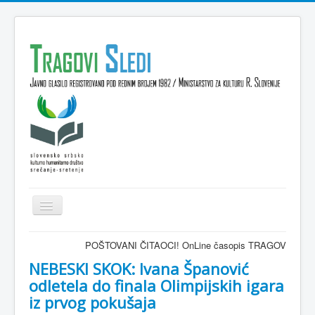
Isključi
navigaciju
Domov
POŠTOVANI ČITAOCI! OnLine časopis TRAGOVI-SLEDI - zvaničn
VESTI
NEBESKI SKOK: Ivana Španović
odletela do finala Olimpijskih igara
KULTURA
iz prvog pokušaja
INTERVJU