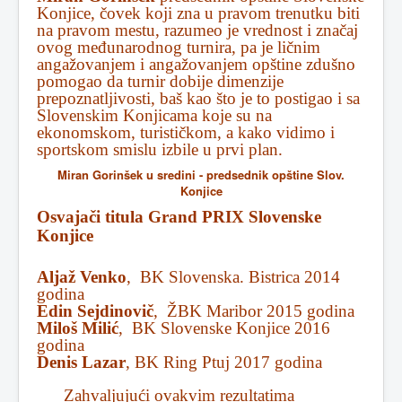
Konjice, čovek koji zna u pravom trenutku biti
na pravom mestu, razumeo je vrednost i značaj
ovog međunarodnog turnira, pa je ličnim
angažovanjem i angažovanjem opštine zdušno
pomogao da turnir dobije dimenzije
prepoznatljivosti, baš kao što je to postigao i sa
Slovenskim Konjicama koje su na
ekonomskom, turističkom, a kako vidimo i
sportskom smislu izbile u prvi plan.
Miran Gorinšek u sredini - predsednik opštine Slov.
Konjice
Osvajači titula Grand PRIX Slovenske
Konjice
Aljaž Venko
, BK Slovenska. Bistrica 2014
godina
Edin Sejdinovič
, ŽBK Maribor 2015 godina
Miloš Milić
, BK Slovenske Konjice 2016
godina
Denis Lazar
, BK Ring Ptuj 2017 godina
Zahvaljujući ovakvim rezultatima