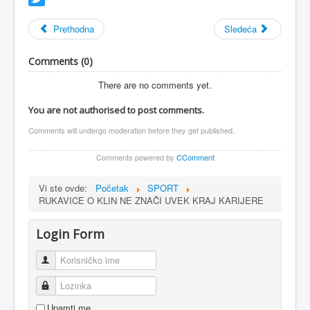
Twitter
Prethodna
Sledeća
Comments (
0
)
There are no comments yet.
You are not authorised to post comments.
Comments will undergo moderation before they get published.
Comments powered by
CComment
Vi ste ovde:
Početak
SPORT
RUKAVICE O KLIN NE ZNAČI UVEK KRAJ KARIJERE
Login Form
Korisničko ime
Lozinka
Upamti me