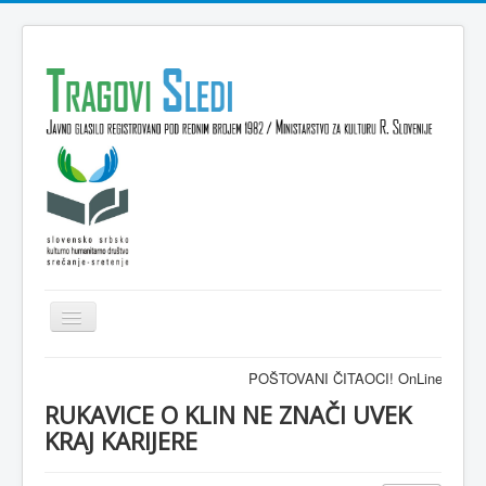
Isključi
navigaciju
Domov
POŠTOVANI ČITAOCI! OnLine časopis TRAG
VESTI
RUKAVICE O KLIN NE ZNAČI UVEK
KRAJ KARIJERE
KULTURA
INTERVJU