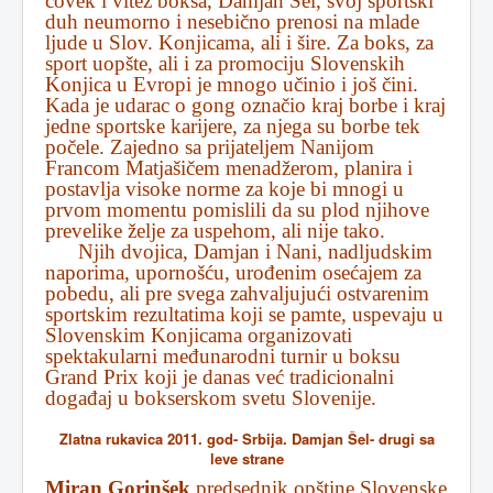
čovek i vitez boksa, Damjan Šel, svoj sportski
duh neumorno i nesebično prenosi na mlade
ljude u Slov. Konjicama, ali i šire. Za boks, za
sport uopšte, ali i za promociju Slovenskih
Konjica u Evropi je mnogo učinio i još čini.
Kada je udarac o gong označio kraj borbe i kraj
jedne sportske karijere, za njega su borbe tek
počele. Zajedno sa prijateljem Nanijom
Francom Matjašičem menadžerom, planira i
postavlja visoke norme za koje bi mnogi u
prvom momentu pomislili da su plod njihove
prevelike želje za uspehom, ali nije tako.
Njih dvojica, Damjan i Nani, nadljudskim
naporima, upornošću, urođenim osećajem za
pobedu, ali pre svega zahvaljujući ostvarenim
sportskim rezultatima koji se pamte, uspevaju u
Slovenskim Konjicama organizovati
spektakularni međunarodni turnir u boksu
Grand Prix koji je danas već tradicionalni
događaj u bokserskom svetu Slovenije.
Zlatna rukavica 2011. god- Srbija. Damjan Šel- drugi sa
leve strane
Miran Gorinšek
predsednik opštine Slovenske