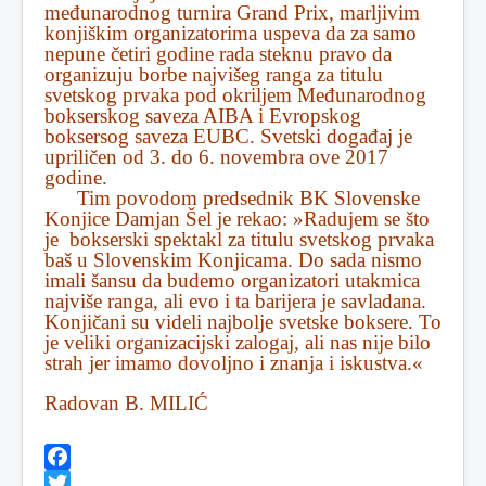
međunarodnog turnira Grand Prix, marljivim
konjiškim organizatorima uspeva da za samo
nepune četiri godine rada steknu pravo da
organizuju borbe najvišeg ranga za titulu
svetskog prvaka pod okriljem Međunarodnog
bokserskog saveza AIBA i Evropskog
boksersog saveza EUBC. Svetski događaj je
upriličen od 3. do 6. novembra ove 2017
godine.
Tim povodom predsednik BK Slovenske
Konjice Damjan Šel je rekao: »Radujem se što
je bokserski spektakl za titulu svetskog prvaka
baš u Slovenskim Konjicama. Do sada nismo
imali šansu da budemo organizatori utakmica
najviše ranga, ali evo i ta barijera je savladana.
Konjičani su videli najbolje svetske boksere. To
je veliki organizacijski zalogaj, ali nas nije bilo
strah jer imamo dovoljno i znanja i iskustva.«
Radovan B. MILIĆ
Facebook