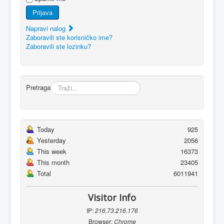
Prijava
Napravi nalog
Zaboravili ste korisničko ime?
Zaboravili ste lozinku?
Pretraga
Today
925
Yesterday
2056
This week
16373
This month
23405
Total
6011941
Visitor Info
IP:
216.73.216.176
Browser:
Chrome