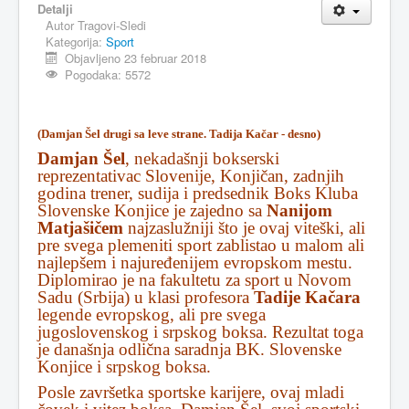
Detalji
Autor
Tragovi-Sledi
MAGAZIN
Kategorija:
Sport
FELJTON
Objavljeno 23 februar 2018
Pogodaka: 5572
SPORT
PISMA ČITALACA
(Damjan Šel drugi sa leve strane. Tadija Kačar - desno)
IMPRESUM
Damjan Šel
, nekadašnji bokserski
reprezentativac Slovenije, Konjičan, zadnjih
godina trener, sudija i predsednik Boks Kluba
Slovenske Konjice je zajedno sa
Nanijom
Matjašičem
najzaslužniji što je ovaj viteški, ali
pre svega plemeniti sport zablistao u malom ali
najlepšem i najuređenijem evropskom mestu.
Diplomirao je na fakultetu za sport u Novom
Sadu (Srbija) u klasi profesora
Tadije Kačara
legende evropskog, ali pre svega
jugoslovenskog i srpskog boksa. Rezultat toga
je današnja odlična saradnja BK. Slovenske
Konjice i srpskog boksa.
Posle završetka sportske karijere, ovaj mladi