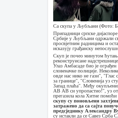
Са скупа у Љубљани (Фото: Б
Припадници српске дијаспоре 
Србије у Љубљани одржали с
просвјетним радницима и ост
исказују грађанску непослушн
Скуп је почео минутом ћутања
реконструисане надстрешнице
Улаз Амбасаде био је ограђен 
словеначке полиције. Неколик
овде нас нико не гази", "Глас 
за границе", "Словенија уз ст
Запад плаћа". Међу окупљенима
АВ АВ си упропастио!", уз от
прегазила кола Хитне помоћи
скупу су поновљени захтјев
затражено да са сајта пову
предсједнику Александру В
су истакли да се Савез Срба С