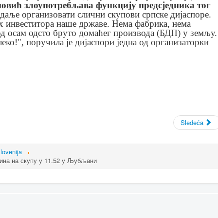
овић злоупотребљава функцију предсједника тог
и даље организовати слични скупови српске дијаспоре.
ћих инвеститора наше државе. Нема фабрика, нема
од осам одсто бруто домаћег производа (БДП) у земљу.
алеко!", поручила је дијаспори једна од организаторки
Sledeća
lovenija
на на скупу у 11.52 у Љубљани