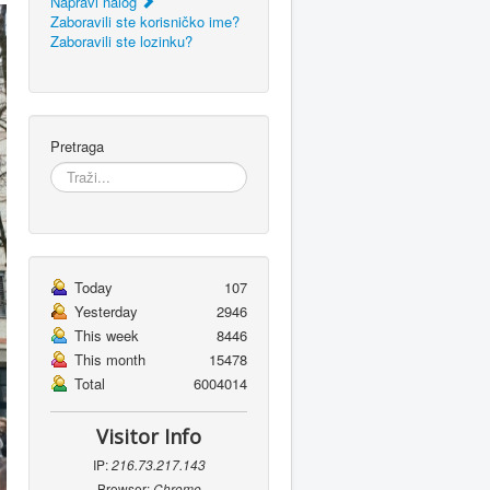
Napravi nalog
Zaboravili ste korisničko ime?
Zaboravili ste lozinku?
Pretraga
Today
107
Yesterday
2946
This week
8446
This month
15478
Total
6004014
Visitor Info
IP:
216.73.217.143
Browser:
Chrome