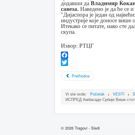
додавши да
Владимир Кокан
савеза.
Наведено је да ће се 
"Дијаспора је један од најве
индустрије које доносе више 
Итекако се питате, иако сте д
скупа.
Извор: РТЦГ
Facebook
Twitter
Prethodna
Vi ste ovde:
Početak
VESTI
S
ИСПРЕД Амбасаде Србије Више стоти
© 2026 Tragovi - Sledi