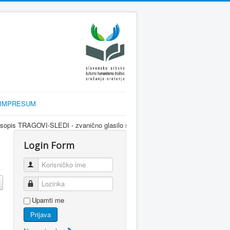
IMPRESUM
EDI - zvanično glasilo srpske dijaspore za informisanje Srba u Sloveniji i 
Login Form
Korisničko ime
Lozinka
Upamti me
Prijava