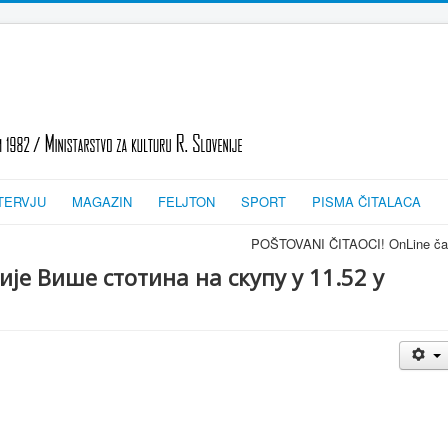
TERVJU
MAGAZIN
FELJTON
SPORT
PISMA ČITALACA
POŠTOVANI ČITAOCI! OnLine časopis TRAGOVI-SL
е Више стотина на скупу у 11.52 у