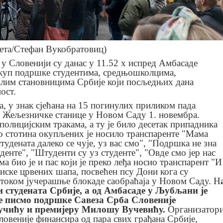
ета/Стефан Вукобратовиц)
у Словенији су данас у 11.52 х испред Амбасаде
куп подршке студентима, средњошколцима,
алим становницима Србије који посљедњих дана
ост.
, у знак сјећана на 15 погинулих приликом пада
 Жељезничке станице у Новом Саду 1. новембра.
полицијским тракама, а ту је било десетак припадника
о стотина окупљених је носило транспаренте "Мама
студената далеко се чује, уз вас смо", "Подршка не зна
уденте", "Штуденти су уз студенте", "Овде смо јер нас
 био је и пас који је преко леђа носио транспарент "И
иске црвених шапа, посвећен псу Дони кога су
 током јучерашње блокаде саобраћаја у Новом Саду. Н
и студената Србије, а од Амбасаде у Љубљани је
че писмо подршке Савеза Срба Словеније
учићу и премијеру Милошу Вучевићу.
Организатор
ловеније финансира од пара свих грађана Србије,