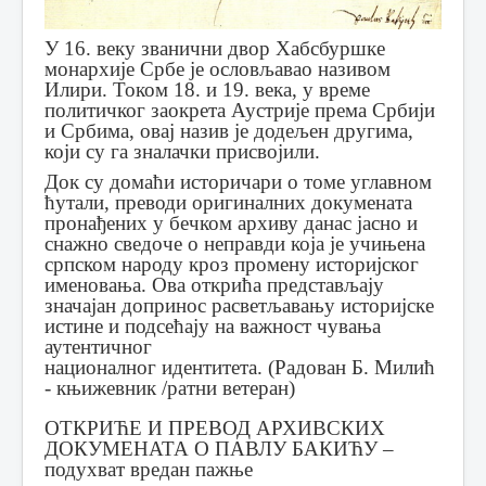
У 16. веку званични двор Хабсбуршке
монархије Србе је ословљавао називом
Илири. Током 18. и 19. века, у време
политичког заокрета Аустрије према Србији
и Србима, овај назив је додељен другима,
који су га зналачки присвојили.
Док су домаћи историчари о томе углавном
ћутали, преводи оригиналних докумената
пронађених у бечком архиву данас јасно и
снажно сведоче о неправди која је учињена
српском народу кроз промену историјског
именовања. Ова открића представљају
значајан допринос расветљавању историјске
истине и подсећају на важност чувања
аутентичног
националног идентитета. (Радован Б. Милић
- књижевник /ратни ветеран)
ОТКРИЋЕ И ПРЕВОД АРХИВСКИХ
ДОКУМЕНАТА О ПАВЛУ БАКИЋУ –
подухват вредан пажње