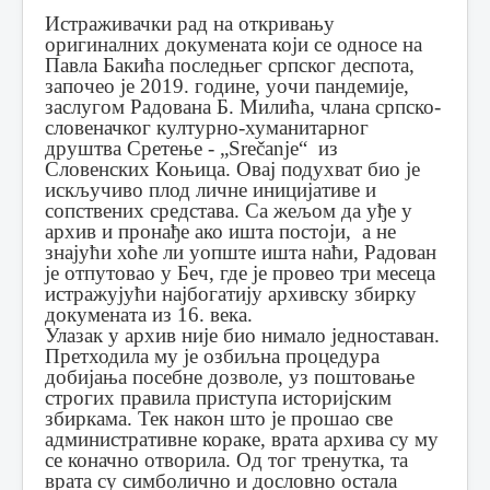
Истраживачки рад на откривању
оригиналних докумената који се односе на
Павла Бакића последњег српског деспота,
започео је 2019. године, уочи пандемије,
заслугом Радована Б. Милића, члана српско-
словеначког културно-хуманитарног
друштва Сретење - „Srečanje“ из
Словенских Коњица. Овај подухват био је
искључиво плод личне иницијативе и
сопствених средстава. Са жељом да уђе у
архив и пронађе ако ишта постоји, а не
знајући хоће ли уопште ишта наћи, Радован
је отпутовао у Беч, где је провео три месеца
истражујући најбогатију архивску збирку
докумената из 16. века.
Улазак у архив није био нимало једноставан.
Претходила му је озбиљна процедура
добијања посебне дозволе, уз поштовање
строгих правила приступа историјским
збиркама. Тек након што је прошао све
административне кораке, врата архива су му
се коначно отворила. Од тог тренутка, та
врата су симболично и дословно остала