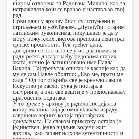
широм отворена за Радована Милића, као за
истраживача који се враћао и настављао свој
рад.
Први дани у архиву били су испуњени и
стрпљењем и узбуђењем. „Лутајући“ старим
латинским рукописима, покушавао је да у
мору пожутелих листова препозна неки траг
српске прошлости. Тек трећег дана,
догодило се оно што се у истраживачком
раду ретко догађа: међу редовима старих
аката, уочио је латинизовано име Павла
Бакића. Тај тренутак описао је касније као да
му се сам Павле обратио: „Ево ме, прати ме
сада.“ Од тог открића све је кренуло лакше.
Искуство је расло, рука је постајала
сигурнија, а очи све вештије у препознавању
драгоцених података.
У то време у архиву је радила специјална
копир машина која је омогућавала израду
савршено верних копија пронађених
докумената. На сваком примерку остајао је
јединствен, једва видљив водени жиг
архива, као гарант њихове аутентичности и
вредности.