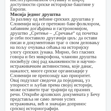
доступности српске историјске баштине у
Европи.
Мисија једног друштва
За разлику од већине српских друштава у
Словенији која се претежно баве фолклором,
забавним догађајима и гастрономијом,
друштво „Сретење – „Сречање“ од почетка
је себи поставило другачији циљ: да остави
писан и документован траг о свом деловању
на пољу очувања сећања на историјску
улогу српских јунака. Мирно, без гласних
говора и без микрофона, чланови друштва
посвећују свој рад књижевности и научно-
истраживачким активностима, које данас,
нажалост, многе српске организације у
Словенији не препознају као приоритет.
Овај подухват сведочи да појединац, уз
упорност и љубав према својој историји,
може оставити траг трајнији од празних
речи. Откриће архивских докумената у Бечу
представља не само лични успех
истраживача, већ и значајан допринос
српској историографији.