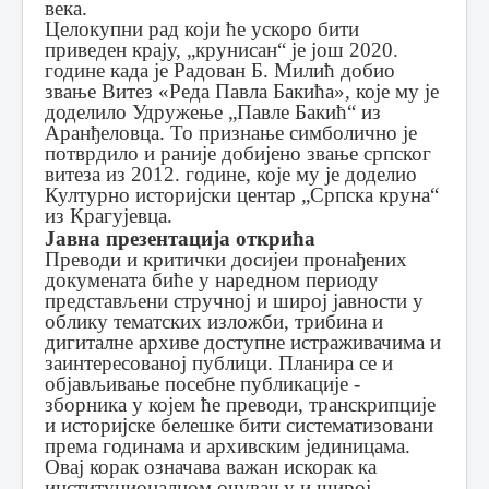
века.
Целокупни рад који ће ускоро бити
приведен крају, „крунисан“ је још 2020.
године када је Радован Б. Милић добио
звање Витез «Реда Павла Бакића», које му је
доделило Удружење „Павле Бакић“ из
Аранђеловца. То признање симболично је
потврдило и раније добијено звање српског
витеза из 2012. године, које му је доделио
Културно историјски центар „Српска круна“
из Крагујевца.
Јавна презентација открића
Преводи и критички досијеи пронађених
докумената биће у наредном периоду
представљени стручној и широј јавности у
облику тематских изложби, трибина и
дигиталне архиве доступне истраживачима и
заинтересованој публици. Планира се и
објављивање посебне публикације -
зборника у којем ће преводи, транскрипције
и историјске белешке бити систематизовани
према годинама и архивским јединицама.
Овај корак означава важан искорак ка
институционалном очувању и широј