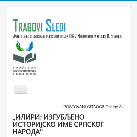
Isključi
navigaciju
Domov
POŠTOVANI ČITAOCI! OnLine časopis TRAGOVI-SL
VESTI
„ИЛИРИ: ИЗГУБЉЕНО
ИСТОРИЈСКО ИМЕ СРПСКОГ
KULTURA
НАРОДА"
INTERVJU