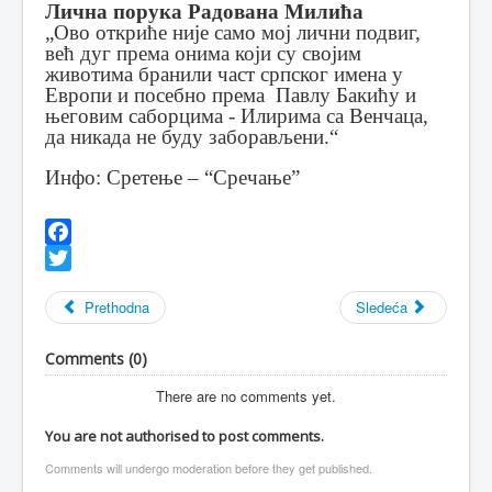
Лична порука Радована Милића
„Ово откриће није само мој лични подвиг,
већ дуг према онима који су својим
животима бранили част српског имена у
Европи и посебно према
Павлу Бакићу и
његовим саборцима - Илирима са Венчаца,
да никада не буду заборављени.“
Инфо: Сретење – “Сречање”
Facebook
Twitter
Prethodna
Sledeća
Comments (
0
)
There are no comments yet.
You are not authorised to post comments.
Comments will undergo moderation before they get published.