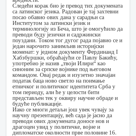
Следећи корак био је превод тих докумената
са латинског језика. Радован је тај захтевни
посао обавио ових дана у сарадњи са
Институтом за латински језик и
терминологију из Беча, што је омогућило да
преводи буду језички и садржински
поуздани. Током тог дугог рада појавио се и
један нарочито занимљив историјски
моменат: у једном документу Фердинанд I
Хабзбуршки, обраћајући се Павлу Бакићу,
употребио је назив „твоји Илири“ као
синоним за српске војнике под његовом
командом. Овај редак и изузетно значајан
податак баца ново светло на поимање
етничког и политичког идентитета Срба у
том периоду, али ће у целости бити
представљен тек у оквиру научне обраде и
будуће публикације.
Иако се многи детаљи још увек чувају за
научну презентацију, већ сада је јасно да
преводи ових докумената доносе нов и
драгоцен увид у политичке, војне и
дипломатске околности прве половине 16.