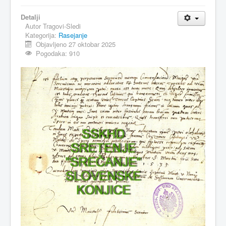
MAGAZIN
Detalji
Autor
Tragovi-Sledi
FELJTON
Kategorija:
Rasejanje
Objavljeno 27 oktobar 2025
SPORT
Pogodaka: 910
PISMA ČITALACA
IMPRESUM