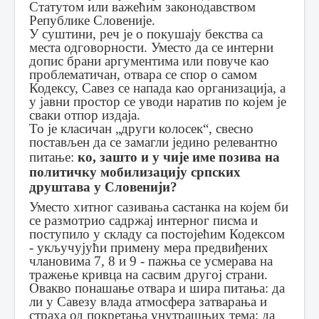
Статутом или важећим законодавством
Републике Словеније.
У суштини, реч је о покушају бекства са
места одговорности. Уместо да се интерни
допис брани аргументима или повуче као
проблематичан, отвара се спор о самом
Кодексу, Савез се напада као организација, а
у јавни простор се уводи наратив по којем је
сваки отпор издаја.
То је класичан „други колосек“, свесно
постављен да се замагли једино релевантно
питање:
ко, зашто и у чије име позива на
политичку мобилизацију српских
друштава у Словенији?
Уместо хитног сазивања састанка на којем би
се размотрио садржај интерног писма и
поступило у складу са постојећим Кодексом
- укључујући примену мера предвиђених
члановима 7, 8 и 9 - пажња се усмерава на
тражење кривца на сасвим другој страни.
Овакво понашање отвара и шира питања: да
ли у Савезу влада атмосфера затварања и
страха од покретања унутрашњих тема; да