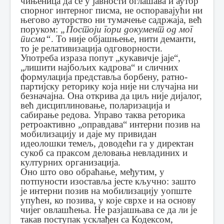
чињеница да се у јавности оглашава и аутор
спорног интерног писма, не оспоравајући ни
његово ауторство ни тумачење садржаја, већ
поруком:
„Постоји гори документ од мог
писма“
. То није објашњење, нити деманти,
то је релативизација одговорности.
Употреба израза попут „кукавичје јаје“,
„лишити најбољих кадрова“ и сличних
формулација представља борбену, ратно-
партијску реторику која није ни случајна ни
безначајна. Она открива да циљ није дијалог,
већ дисциплиновање, поларизација и
сабирање редова. Управо таква реторика
ретроактивно „оправдава“ интерни позив на
мобилизацију и даје му привидан
идеолошки темељ, доводећи га у директан
сукоб са праксом деловања невладиних и
културних организација.
Оно што ово обраћање, међутим, у
потпуности изоставља јесте кључно: зашто
је интерни позив на мобилизацију уопште
упућен, ко позива, у које сврхе и на основу
чијег овлашћења. Не разјашњава се да ли је
такав поступак усклађен са Кодексом,