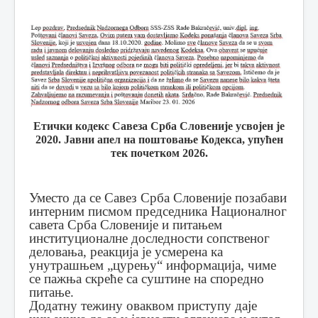
Етички кодекс Савеза Срба Словеније усвојен је
2020. Јавни апел на поштовање Кодекса, упућен
тек почетком 2026.
Уместо да се Савез Срба Словеније позабави
интерним писмом председника Националног
савета Срба Словеније и питањем
институционалне доследности сопственог
деловања, реакција је усмерена ка
унутрашњем „цурењу“ информација, чиме
се пажња скреће са суштине на споредно
питање.
Додатну тежину оваквом приступу даје