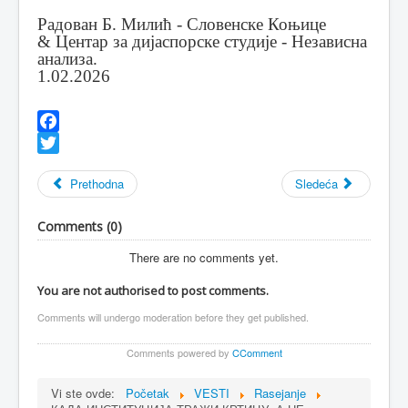
Радован Б. Милић - Словенске Коњице
& Центар за дијаспорске студије - Независна
анализа.
1.02.2026
Facebook
Twitter
Prethodna
Sledeća
Comments (
0
)
There are no comments yet.
You are not authorised to post comments.
Comments will undergo moderation before they get published.
Comments powered by
CComment
Vi ste ovde:
Početak
VESTI
Rasejanje