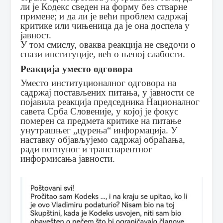
ли је Кодекс сведен на форму без стварне
примене; и да ли је већи проблем садржај
критике или чињеница да је она доспела у
јавност.
У том смислу, оваква реакција не сведочи о
снази институције, већ о њеној слабости.
Реакција уместо одговора
Уместо институционалног одговора на
садржај постављених питања, у јавности се
појавила реакција председника Националног
савета Срба Словеније, у којој је фокус
померен са предмета критике на питање
унутрашњег „цурења“ информација. У
наставку објављујемо садржај обраћања,
ради потпуног и транспарентног
информисања јавности.