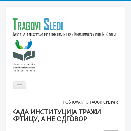
Isključi
navigaciju
Domov
POŠTOVANI ČITAOCI! OnLine časopis TRAGOVI-
VESTI
КАДА ИНСТИТУЦИЈА ТРАЖИ
КРТИЦУ, А НЕ ОДГОВОР
KULTURA
INTERVJU