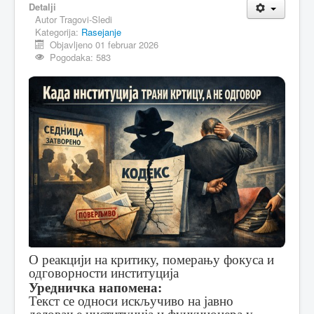
Detalji
Autor
Tragovi-Sledi
MAGAZIN
Kategorija:
Rasejanje
FELJTON
Objavljeno 01 februar 2026
Pogodaka: 583
SPORT
PISMA ČITALACA
IMPRESUM
О реакцији на критику, померању фокуса и
одговорности институција
Уредничка напомена:
Текст се односи искључиво на јавно