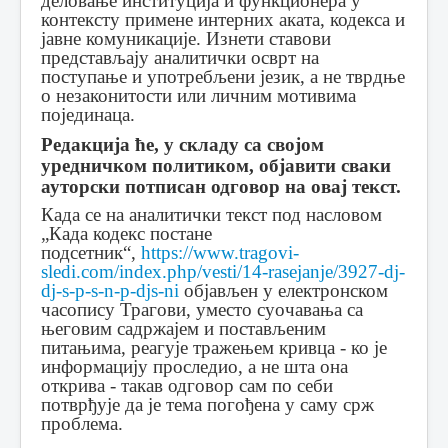
деловање институција и функционера у
контексту примене интерних аката, кодекса и
јавне комуникације. Изнети ставови
представљају аналитички осврт на
поступање и употребљени језик, а не тврдње
о незаконитости или личним мотивима
појединаца.
Редакција ће, у складу са својом
уредничком политиком, објавити сваки
ауторски потписан одговор на овај текст.
Када се на аналитички текст под насловом
„Када кодекс постане
подсетник“,
https://www.tragovi-
sledi.com/index.php/vesti/14-rasejanje/3927-dj-
dj-s-p-s-n-p-djs-ni
објављен у електронском
часопису Трагови, уместо суочавања са
његовим садржајем и постављеним
питањима, реагује тражењем кривца - ко је
информацију проследио, а не шта она
открива - такав одговор сам по себи
потврђује да је тема погођена у саму срж
проблема.