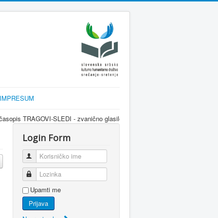
IMPRESUM
-SLEDI - zvanično glasilo srpske dijaspore za informisanje Srba u Sloveniji 
Login Form
Korisničko ime
Lozinka
Upamti me
Prijava