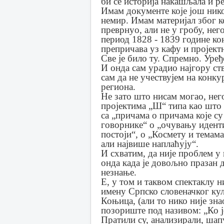
би се историја накашљала и ре
Имам документе које још нико
немир. Имам материјал због к
преврнуо, али не у гробу, не
период 1828 - 1839 године ко
препричава уз кафу и пројект
Све је било ту. Спремно. Уређ
И онда сам урадио најгору ст
сам да не учествујем на конк
региона.
Не зато што нисам могао, нег
пројектима „Ш“ типа као што 
са „причама о причама које су
говорнике“ о „очувању иденти
постоји“, о „Космету и темама
али највише наплаћују“.
И схватим, да није проблем у 
онда када је довољно празан д
незнање.
Е, у том и таквом спектаклу 
имену Српско словеначког ку
Коњица, (али то нико није зн
позориште под називом: „Ко ј
Пратили су, анализирали, шапу