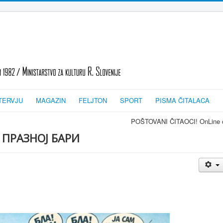
TERVJU
MAGAZIN
FELJTON
SPORT
PISMA ČITALACA
POŠTOVANI ČITAOCI! OnLine časopis TRAGOVI
 ПРАЗНОЈ БАРИ