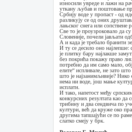
износили увреде и лажи на ра
уткану љубав и поштовање пре
Србију воде у пропаст - од ид
разликују се од оних друштава
лањског снега или сопствене 
Све то је проузроковало да су
Словеније, почели јављати од
А и када је требало бранити з
И ту се десило оно најлепше: 
је плитку бару најлакше заму
без покрића покажу право ли
потребно да им само мало, об
елите“ испливале, не зато што
што је најзанимљивије? Нико о
нема ни воде, још мање култу
исплати.
И тако, напетост међу српски
конкурсних резултата као да с
трибину и два сендвича по уче
култури, већ да круже око пра
другима тапшајући се по раме
слатко смеју у брк.