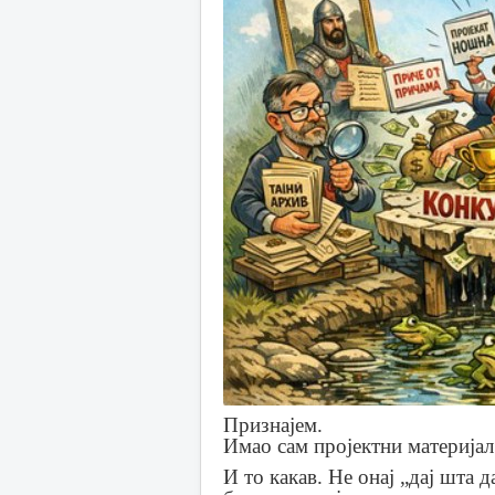
Признајем.
Имао сам пројектни материјал
И то какав. Не онај „дај шта д