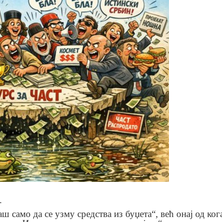
.
аш само да се узму средства из буџета“, већ онај од ког