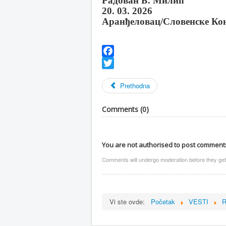
Радован Б. Милић
20. 03. 2026
Аранђеловац/Словенске Ко
Facebook
Twitter
Prethodna
Comments (
0
)
You are not authorised to post comment
Comments will undergo moderation before they get
Vi ste ovde:
Početak
VESTI
R