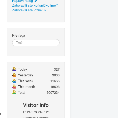
Napravi nalog
Zaboravili ste korisničko ime?
Zaboravili ste lozinku?
Pretraga
Today
327
Yesterday
3000
This week
11666
This month
18698
Total
6007234
Visitor Info
IP:
216.73.216.125
а
Browser:
Chrome