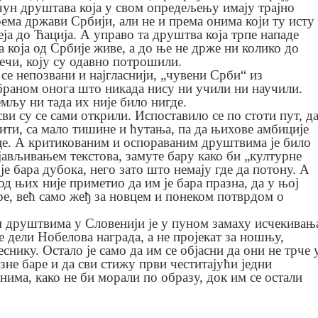
чун друштава која у свом опредељењу имају трајно
ма држави Србији, али не и према онима који ту исту
еја до Ћација. А управо та друштва која трпе нападе
 која од Србије живе, а до ње не држе ни колико до
речи, коју су одавно потрошили.
 се непозвани и најгласнији, „чувени Срби“ из
браном онога што никада нису ни учили ни научили.
емљу ни тада их није било нигде.
сви су се сами открили. Испоставило се по стоти пут, д
тити, са мало тишине и ћутања, па да њихове амбиције
це. А критикованим и оспораваним друштвима је било
јављивањем текстова, замуте бару како би „културне
 је бара дубока, него зато што немају где да потону. А
д њих није приметио да им је бара празна, да у њој
ре, већ само жеђ за новцем и понеком потврдом о
м друштвима у Словенији је у пуном замаху исчекивањ
е дели Нобелова награда, а не пројекат за ношњу,
снику. Остало је само да им се објасни да они не трче 
зне баре и да сви стижу први честитајући једни
нима, како не би морали по образу, док им се остали