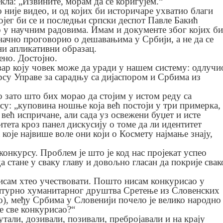
кла: „Извините, морам да се коригујем.“
 није видео, и од којих би историчаре ухватио благи
ојег би се и последњи српски деспот Павле Бакић
го у научним радовима. Имам и документе због којих би
начно проговорио о дешавањима у Србији, а не да се
ни апликативни образац.
ено. Достојно.
вар коју човек може да уради у нашем систему: одлучи
урсу Управе за сарадњу са дијаспором и Србима из
о зато што бих морао да стојим у истом реду са
су: „куповина ношње која већ постоји у три примерка,
 већ испричане, али сада уз освежени буџет и исте
тета кроз панел дискусију о томе да ли идентитет
 које највише воле они који о Космету најмање знају,
конкурсу. Проблем је што је код нас пројекат успео
а стане у сваку главу и довољно гласан да покрије свак
нисам хтео учествовати. Пошто нисам конкурисао у
лтурно хуманитарног друштва Сретење из Словенских
ао), међу Србима у Словенији почело је велико народно
е све конкурисао?“
тали, дозивали, позивали, пребројавали и на крају