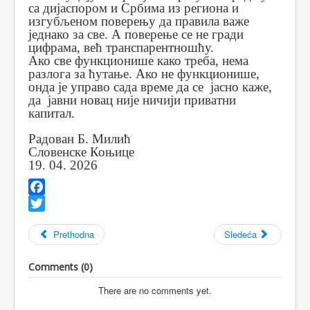
са дијаспором и Србима из региона и
изгубљеном поверењу да правила важе
једнако за све. А поверење се не гради
цифрама, већ транспарентношћу.
Ако све функционише како треба, нема
разлога за ћутање. Ако не функционише,
онда је управо сада време да се јасно каже,
да јавни новац није ничији приватни
капитал.
Радован Б. Милић
Словенске Коњице
19. 04. 2026
Facebook
Twitter
Prethodna
Sledeća
Comments (
0
)
There are no comments yet.