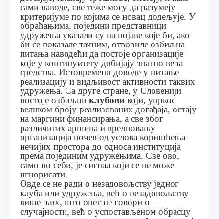
сами наводе, све теже могу да разумеју
критеријуме по којима се новац додељује. У
обраћањима, поједини представници
удружења указали су на појаве које би, ако
би се показале тачним, отвoриле озбиљна
питања наводећи да постоје организације
које у континуитету добијају знатно већа
средства. Истовремено доводе у питање
реализацију и видљивост активности таквих
удружења. Са друге стране, у Словенији
постоје озбиљни
клубови
који, упркос
великом броју реализованих догађаја, остају
на маргини финансирања, а све због
различитих аршина и вредновању
организација почев од услова коришћења
нечијих простора до односа институција
према појединим удружењима. Све ово,
само по себи, је сигнал који се не може
игнорисати.
Овде се не ради о незадовољству једног
клуба или удружења, већ о незадовољству
више њих, што опет не говори о
случајности, већ о успостављеном обрасцу