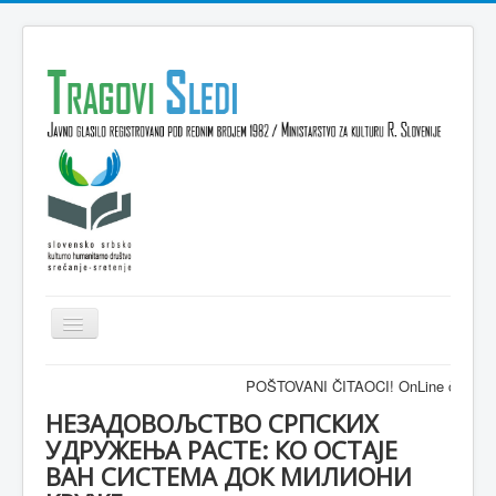
Isključi
navigaciju
Domov
POŠTOVANI ČITAOCI! OnLine časopis TRAGOV
VESTI
НЕЗАДОВОЉСТВО СРПСКИХ
УДРУЖЕЊА РАСТЕ: КО ОСТАЈЕ
KULTURA
ВАН СИСТЕМА ДОК МИЛИОНИ
INTERVJU