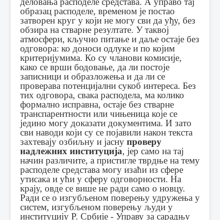
деловања расподеле средстава. А управо тај
образац расподеле, временом је постао
затворен круг у који не могу сви да уђу, без
обзира на стварне резултате. У таквој
атмосфери, кључно питање и даље остаје без
одговора: ко доноси одлуке и по којим
критеријумима. Ко су чланови комисије,
како се врши бодовање, да ли постоје
записници и образложења и да ли се
проверава потенцијални сукоб интереса. Без
тих одговора, свака расподела, ма колико
формално исправна, остаје без стварне
транспарентности или чињеница које се
једино могу доказати документима. И зато
сви наводи који су се појавили након текста
захтевају озбиљну и јасну
проверу
надлежних институција
, јер само на тај
начин различите, а пристигле тврдње на тему
расподеле средстава могу изаћи из сфере
утисака и ући у сферу одговорности. На
крају, овде се више не ради само о новцу.
Ради се о изгубљеном поверењу удружења у
систем, изгубљеном поверењу људи у
институцију Р. Србије - Управу за сарадњу