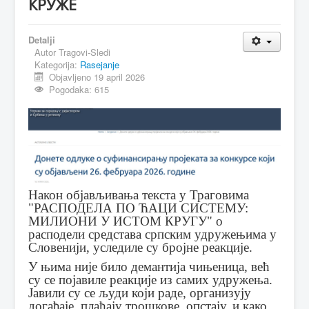
КРУЖЕ
MAGAZIN
Detalji
FELJTON
Autor
Tragovi-Sledi
Kategorija:
Rasejanje
SPORT
Objavljeno 19 april 2026
Pogodaka: 615
PISMA ČITALACA
IMPRESUM
Након објављивања текста у Траговима
"РАСПОДЕЛА ПО ЋАЦИ СИСТЕМУ:
МИЛИОНИ У ИСТОМ КРУГУ" о
расподели средстава српским удружењима у
Словенији, уследиле су бројне реакције.
У њима није било демантија чињеница, већ
су се појавиле реакције из самих удружења.
Јавили су се људи који раде, организују
догађаје, плаћају трошкове, опстају, и како