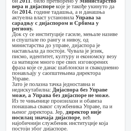
би
2011
. било претворено у
Министарство
вера и дијаспоре
које је такође укинуто да
би
2014.
године тадашња, а и данашња
актуелна власт установила
Управа за
сарадњу с дијаспором и Србима у
региону.
Док су се институције гасиле, мењале називе
и спуштале по рангу и нивоу, од
министарства до управе, дијаспора је
настављала да постоји. Чувала је језик,
писмо, идентитет, културу и економску везу
са матицом много пре свих изговорених
фраза које се данас шаблонски и свакодневно
понављају у саопштењима директора
Управе.
Зато је полазна тачка једноставна и
недискутабилна:
Дијаспора без Управе
може, а Управа без дијаспоре не може.
Из те чињенице произилази и обавеза
понашања сваког службеника Управе, па и
њеног директора. Јер,
директор није
носилац значаја дијаспоре
, већ
најобичнији службеник институције која
постоји због дијаспоре.