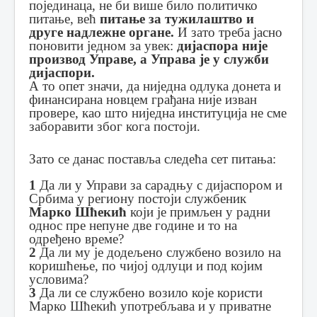
појединаца, не би више било политичко
питање, већ
питање за тужилаштво и
друге надлежне органе.
И зато треба јасно
поновити једном за увек:
дијаспора није
производ Управе, а Управа је у служби
дијаспори.
А то опет значи, да ниједна одлука донета и
финансирана новцем грађана није изван
провере, као што ниједна институција не сме
заборавити због кога постоји.
Зато се данас поставља следећа сет питања:
1
Да ли у Управи за сарадњу с дијаспором и
Србима у региону постоји службеник
Марко Шћекић
који је примљен у радни
однос пре непуне две године и то на
одређено време?
2
Да ли му је додељено службено возило на
коришћење, по чијој одлуци и под којим
условима?
3
Да ли се службено возило које користи
Марко Шћекић употребљава и у приватне