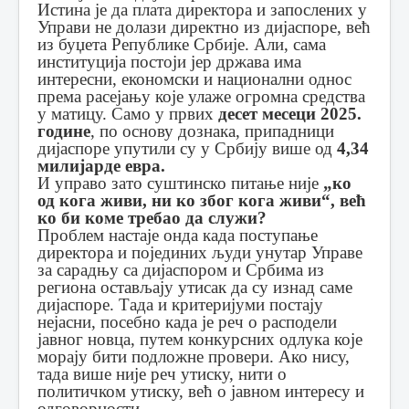
Истина је да плата директора и запослених у
Управи не долази директно из дијаспоре, већ
из буџета Републике Србије. Али, сама
институција постоји јер држава има
интересни, економски и национални однос
према расејању које улаже огромна средства
у матицу. Само у првих
десет месеци 2025.
године
, по основу дознака, припадници
дијаспоре упутили су у Србију више од
4,34
милијарде евра.
И управо зато суштинско питање није
„ко
од кога живи, ни ко због кога живи“, већ
ко би коме требао да служи?
Проблем настаје онда када поступање
директора и појединих људи унутар Управе
за сарадњу са дијаспором и Србима из
региона остављају утисак да су изнад саме
дијаспоре. Тада и критеријуми постају
нејасни, посебно када је реч о расподели
јавног новца, путем конкурсних одлука које
морају бити подложне провери. Ако нису,
тада више није реч утиску, нити о
политичком утиску, већ о јавном интересу и
одговорности.