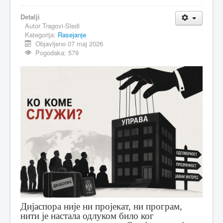
MAGAZIN
Detalji
Autor
Tragovi-Sledi
FELJTON
Kategorija:
Rasejanje
Objavljeno 07 maj 2026
SPORT
Pogodaka: 579
PISMA ČITALACA
IMPRESUM
Дијаспора није ни пројекат, ни програм,
нити је настала одлуком било ког