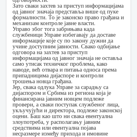
Зато сваки захтев за приступ информацијама
од јавног значаја представља више од пуке
формалности. То је законско право грађана и
механизам контроле јавне власти.
Управо због тога забрињава када
службеници Управе избегавају да доставе
информације које су по закону дужни да
учине доступним јавности. Свако одбијање
одговора на захтев за приступ
информацијама од јавног значаја не оставља
само утисак техничког проблема, како
наводе, већ отвара и питања односа према
припадницима дијаспоре и контроли
трошења новца грађана.
Јер, свака одлука Управе за сарадњу са
дијаспором и Србима из региона која је
финансирана јавним новцем подлеже
провери, а сваки поступак службеног лица,
укључујући и директора, подлеже законској
оцени. Баш као што ни свака евентуална
злоупотреба, у располагању јавним
средствима или евентуална појава
несразмере између прихода и имовине