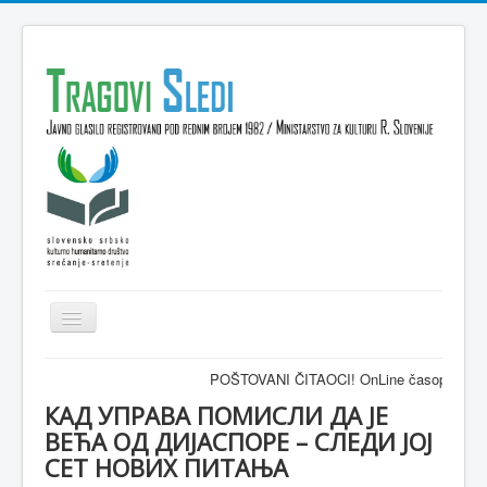
Isključi
navigaciju
Domov
POŠTOVANI ČITAOCI! OnLine časopis TRAGOVI-SLED
VESTI
КАД УПРАВА ПОМИСЛИ ДА ЈЕ
ВЕЋА ОД ДИЈАСПОРЕ – СЛЕДИ ЈОЈ
KULTURA
СЕТ НОВИХ ПИТАЊА
INTERVJU