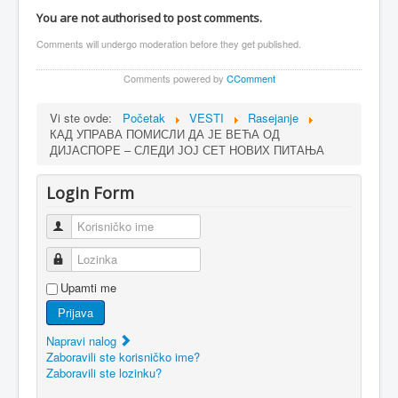
You are not authorised to post comments.
Comments will undergo moderation before they get published.
Comments powered by
CComment
Vi ste ovde:
Početak
VESTI
Rasejanje
КАД УПРАВА ПОМИСЛИ ДА ЈЕ ВЕЋА ОД
ДИЈАСПОРЕ – СЛЕДИ ЈОЈ СЕТ НОВИХ ПИТАЊА
Login Form
Korisničko ime
Lozinka
Upamti me
Prijava
Napravi nalog
Zaboravili ste korisničko ime?
Zaboravili ste lozinku?