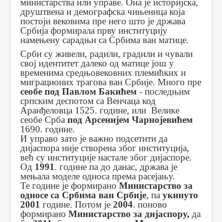
министарства или управе. Она је историјска,
друштвена и демографска чињеница која
постоји вековима пре него што је држава
Србија формирала прву институцију
намењену сарадњи са Србима ван матице.
Срби су живели, радили, градили и чували
свој идентитет далеко од матице још у
временима средњовековних племићких и
миграционих трагова ван Србије. Много пре
сеобе под Павлом Бакићем
- последњим
српским деспотом са Венчаца код
Аранђеловца 1525. године, или Велике
сеобе Срба
под Арсенијем Чарнојевићем
1690. године.
И управо зато је важно подсетити да
дијаспора није створена због институција,
већ су институције настале због дијаспоре.
Од
1991
. године па до данас, држава је
мењала моделе односа према расејању.
Те године је формирано
Министарство за
односе са Србима ван Србије
, па
укинуто
2001
године. Потом је
2004
. поново
формирано
Министарство за дијаспору,
да