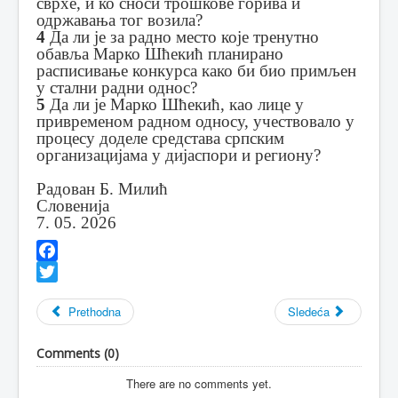
сврхе, и ко сноси трошкове горива и
одржавања тог возила?
4
Да ли је за радно место које тренутно
обавља Марко Шћекић планирано
расписивање конкурса како би био примљен
у стални радни однос?
5
Да ли је Марко Шћекић, као лице у
привременом радном односу, учествовало у
процесу доделе средстава српским
организацијама у дијаспори и региону?
Радован Б. Милић
Словенија
7. 05. 2026
Facebook
Twitter
Prethodna
Sledeća
Comments (
0
)
There are no comments yet.