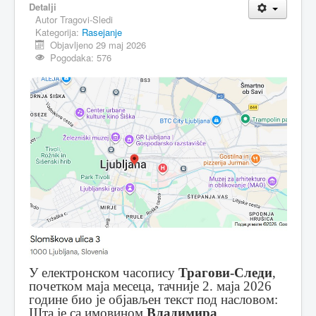
Detalji
Autor
Tragovi-Sledi
MAGAZIN
Kategorija:
Rasejanje
FELJTON
Objavljeno 29 maj 2026
Pogodaka: 576
SPORT
PISMA ČITALACA
IMPRESUM
У електронском часопису
Трагови-Следи
,
почетком маја месеца, тачније 2. маја 2026
године био је објављен текст под насловом:
Шта је са имовином
Владимира