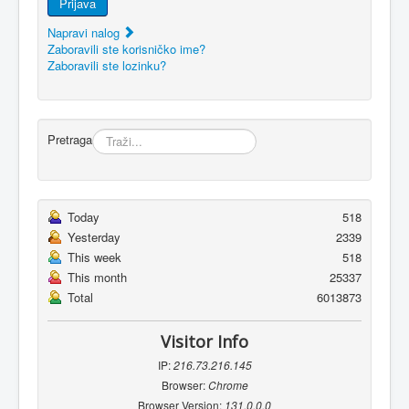
Prijava
Napravi nalog
Zaboravili ste korisničko ime?
Zaboravili ste lozinku?
Pretraga
Today
518
Yesterday
2339
This week
518
This month
25337
Total
6013873
Visitor Info
IP:
216.73.216.145
Browser:
Chrome
Browser Version:
131.0.0.0