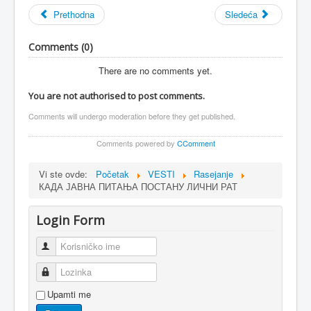
Prethodna
Sledeća
Comments (
0
)
There are no comments yet.
You are not authorised to post comments.
Comments will undergo moderation before they get published.
Comments powered by
CComment
Vi ste ovde:
Početak
VESTI
Rasejanje
КАДА ЈАВНА ПИТАЊА ПОСТАНУ ЛИЧНИ РАТ
Login Form
Korisničko ime
Lozinka
Upamti me