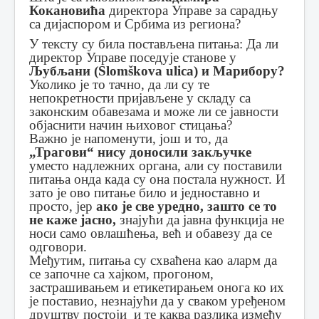
Кокановића
директора Управе за сарадњу
са дијаспором и Србима из региона?
У тексту су била постављена питања: Да ли
директор Управе поседује станове у
Љубљани (Slomškova ulica) и Марибору?
Уколико је то тачно, да ли су те
непокретности пријављене у складу са
законским обавезама и може ли се јавности
објаснити начин њиховог стицања?
Важно је напоменути, још и то, да
„Трагови“ нису доносили закључке
уместо надлежних органа, али су поставили
питања онда када су она постала нужност. И
зато је ово питање било и једноставно и
просто, јер
ако је све уредно, зашто се то
не каже јасно,
знајући да јавна функција не
носи само овлашћења, већ и обавезу да се
одговори.
Међутим, питања су схваћена као аларм да
се започне са хајком, прогоном,
застрашивањем и етикетирањем онога ко их
је поставио, незнајући да у сваком уређеном
друштву постоји и те каква разлика између