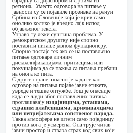
сарадњу са дијаспором и Србима из
региона. Уместо одговора на питање у
јавности су се појавиле прозивке на рачун
Србина из Словеније који је крив само
онолико колико је вредио лајк испод
објављеног текста.
Управо ту лежи суштина проблема. У
демократском друштву није спорно
поставити питање јавном функционеру.
Спорно постаје тек ако се на постављено
питање одговара личним
дисквалификацијама, притисцима или
покушајима да се пажња са питања пребаци
на онога ко пита.
С друге стране, опасно је када се као
одговор на питања појаве јавне етикете,
увреде и тешке оптужбе. Још је опасније
када се људи због постављених питања
проглашавају
издајницима, усташама,
страним плаћеницима, криминалцима
или непријатељима сопственог народа.
Таква атмосфера не штети само појединцу
против кога је усмерена. Она трује читав
јавни простор и ствара страх код свих који