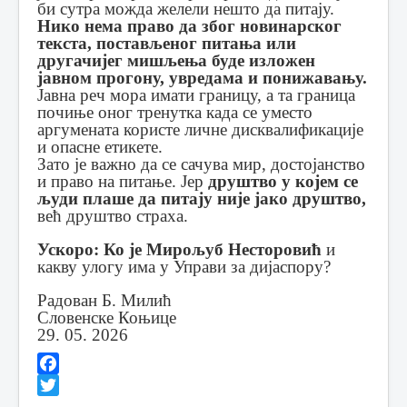
би сутра можда желели нешто да питају.
Нико нема право да због новинарског
текста, постављеног питања или
другачијег мишљења буде изложен
јавном прогону, увредама и понижавању.
Јавна реч мора имати границу, а та граница
почиње оног тренутка када се уместо
аргумената користе личне дисквалификације
и опасне етикете.
Зато је важно да се сачува мир, достојанство
и право на питање. Јер
друштво у којем се
људи плаше да питају није јако друштво,
већ друштво страха.
Ускоро:
Ко је Мирољуб Несторовић
и
какву улогу има у Управи за дијаспору?
Радован Б. Милић
Словенске Коњице
29. 05. 2026
Facebook
Twitter