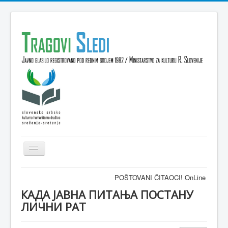
Isključi
navigaciju
Domov
POŠTOVANI ČITAOCI! OnLine časopis TRAGOV
VESTI
КАДА ЈАВНА ПИТАЊА ПОСТАНУ
ЛИЧНИ РАТ
KULTURA
INTERVJU