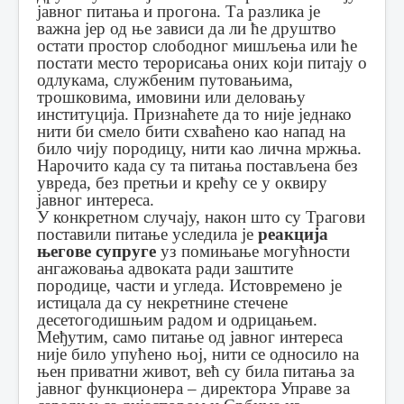
јавног питања и прогона. Та разлика је
важна јер од ње зависи да ли ће друштво
остати простор слободног мишљења или ће
постати место терорисања оних који питају о
одлукама, службеним путовањима,
трошковима, имовини или деловању
институција. Признаћете да то није једнако
нити би смело бити схваћено као напад на
било чију породицу, нити као лична мржња.
Нарочито када су та питања постављена без
увреда, без претњи и крећу се у оквиру
јавног интереса.
У конкретном случају, након што су Трагови
поставили питање уследила је
реакција
његове супруге
уз помињање могућности
ангажовања адвоката ради заштите
породице, части и угледа. Истовремено је
истицала да су некретнине стечене
десетогодишњим радом и одрицањем.
Међутим, само питање од јавног интереса
није било упућено њој, нити се односило на
њен приватни живот, већ су била питања за
јавног функционера – директора Управе за