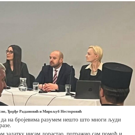
сно, Ђорђе Радановић и Мирољуб Несторовић
 да на бројевима разумем нешто што многи људи
разе.
м задатку нисам дорастао, потражио сам помоћ и