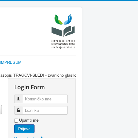
IMPRESUM
EDI - zvanično glasilo srpske dijaspore za informisanje Srba u Sloveniji i 
Login Form
Korisničko ime
Lozinka
Upamti me
Prijava