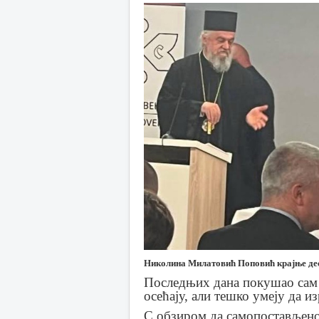
Николина Милатовић Поповић крајње де
Последњих дана покушао сам
осећају, али тешко умеју да из
С обзиром да самопостављено