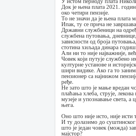
У истом периоду плата Николи
Док је њена плата 2021. годин
око четири пензије.
То не значи да је њена плата м
Ипак, ту се прича не завршава
Државни службеници на одређ
службена путовања, дневнице, 
зависности од броја путовања
стотина хиљада динара годиш
Али ни то није најважније, в
Човек који путује службено им
културне установе и историјск
шири видике. Ако га то заним
пензионер са најнижом пензијо
ређе.
Не зато што је мање вредан чо
плаћања хлеба, струје, лекова
музеје и упознавање света, а ц
њега.
Оно што није исто, није исти 
И ту долазимо до суштинског 
што је један човек (можда) з
мајстор?