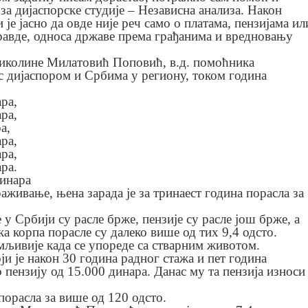
а дијаспорске студије – Независна анализа. Након
 је јасно да овде није реч само о платама, пензијама ил
правде, односа државе према грађанима и вредновању
 Николине Милатовић Поповић, в.д. помоћника
с дијаспором и Србима у региону, током година
ра,
ра,
а,
ра,
ра,
ра.
инара
аживање, њена зарада је за тринаест година порасла за
у Србији су расле брже, пензије су расле још брже, а
 корпа порасле су далеко више од тих 9,4 одсто.
мљивије када се упореде са стварним животом.
и је након 30 година радног стажа и пет година
пензију од 15.000 динара. Данас му та пензија износи
 порасла за више од 120 одсто.