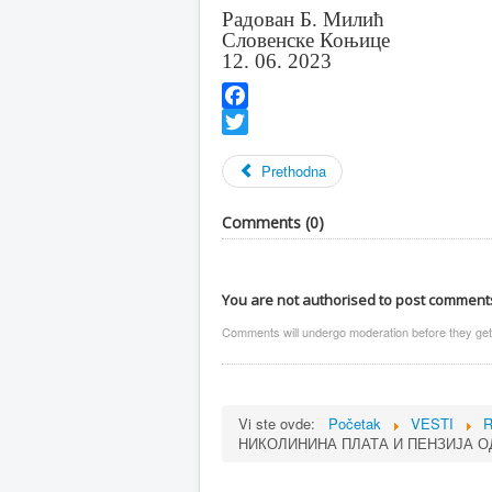
Радован Б. Милић
Словенске Коњице
12. 06. 2023
Facebook
Twitter
Prethodna
Comments (
0
)
You are not authorised to post comment
Comments will undergo moderation before they get
Vi ste ovde:
Početak
VESTI
R
НИКОЛИНИНА ПЛАТА И ПЕНЗИЈА ОД