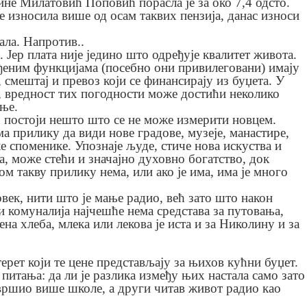
не Милатовић Поповић порасла је за око 7,4 одсто.
е износила више од осам таквих пензија, данас износи
ала. Напротив..
. Јер плата није једино што одређује квалитет живота.
еним функцијама (посебно они привилеговани) имају
смештај и превоз који се финансирају из буџета. У
, вредност тих погодности може достићи неколико
ње.
ећ постоји нешто што се не може измерити новцем.
а прилику да види нове градове, музеје, манастире,
е споменике. Упознаје људе, стиче нова искуства и
а, може стећи и значајно духовно богатство, док
м такву прилику нема, или ако је има, има је много
век, нити што је мање радио, већ зато што након
 и комуналија најчешће нема средстава за путовања,
ена хлеба, млека или лекова је иста и за Николину и за
терет који те цене представљају за њихов кућни буџет.
питања: да ли је разлика између њих настала само зато
авршио више школе, а други читав живот радио као