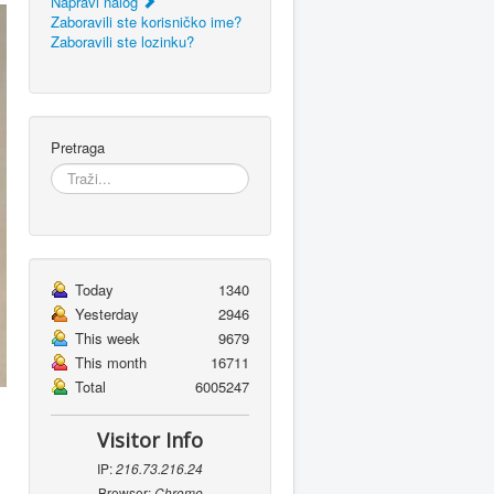
Napravi nalog
Zaboravili ste korisničko ime?
Zaboravili ste lozinku?
Pretraga
Today
1340
Yesterday
2946
This week
9679
This month
16711
Total
6005247
Visitor Info
IP:
216.73.216.24
Browser:
Chrome