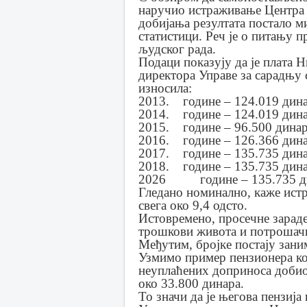
наручио истраживање Центра з
добијања резултата постало ми
статистици. Реч је о питању 
људског рада.
Подаци показују да је плата
директора Управе за сарадњу 
износила:
2013. године – 124.019 дина
2014. године – 124.019 дина
2015. године – 96.500 динар
2016. године – 126.366 дина
2017. године – 135.735 дина
2018. године – 135.735 дина
2026 године – 135.735 д
Гледано номинално, каже истр
свега око 9,4 одсто.
Истовремено, просечне зараде 
трошкови живота и потрошачка
Међутим, бројке постају зани
Узмимо пример пензионера кој
неуплаћених доприноса добио 
око 33.800 динара.
То значи да је његова пензија