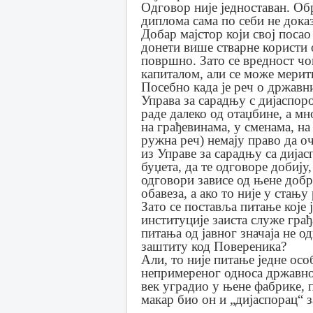
Одговор није једноставан. Обр
диплома сама по себи не доказ
Добар мајстор који свој поса
донети више стварне користи 
површно. Зато се вредност чо
капиталом, али се може мери
Посебно када је реч о државн
Управа за сарадњу с дијаспор
раде далеко од отаџбине, а м
на грађевинама, у сменама, на
ружна реч) немају право да оч
из Управе за сарадњу са дијас
буџета, да те одговоре добију
одговори зависе од њене добр
обавеза, а ако то није у стању 
Зато се поставља питање које 
институције заиста служе грађ
питања од јавног значаја не о
заштиту код Повереника?
Али, то није питање једне особ
непримереног односа државног
век уградио у њене фабрике, п
макар био он и „дијаспорац“