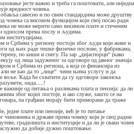
азовање јесте важно и треба га поштовати, али ниједн
ује вредност човека.
о обавља савесно и по свим стандардима може друштву
од човека са високом функцијом који свој посао ради
века не може мерити само висином плате и стеченим
ти односом према послу и људима.
им институцијама.
ом и Србима у региону постоји због људи који живе и
ноги од њих раде тешке физичке послове, у фабрикама,
 терену, по киши и снегу. Па зар „дијаспорци“ (како
екују од лица задуженог за одговоре од јавног значаја
пром и Србима из региона, а која се финансира из
, али не као да то „лице“ чини њима услугу и да
е воље. Када ће схватити да су одговори законска
разумети, онда.....!
је важније од питања о разликама плата и пензија: да ли
анима због којих постоје, и ако служе, зашто се на
дговара, па грађани морају бити приморани да траже
е, једне плате или пензије, већ је то питање
 чиновника и државе према човеку који је свој радни
утеве, градилишта и институције и да ли је сваки човек
 заслужио да добије дужно поштовање.