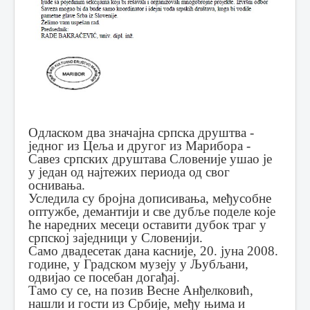
Одласком два значајна српска друштва -
једног из Цеља и другог из Марибора -
Савез српских друштава Словеније ушао је
у један од најтежих периода од свог
оснивања.
Уследила су бројна дописивања, међусобне
оптужбе, демантији и све дубље поделе које
ће наредних месеци оставити дубок траг у
српској заједници у Словенији.
Само двадесетак дана касније, 20. јуна 2008.
године, у Градском музеју у Љубљани,
одвијао се посебан догађај.
Тамо су се, на позив Весне Анђелковић,
нашли и гости из Србије, међу њима и