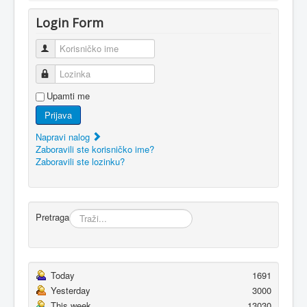
Login Form
Korisničko ime
Lozinka
Upamti me
Prijava
Napravi nalog
Zaboravili ste korisničko ime?
Zaboravili ste lozinku?
Pretraga
Today
1691
Yesterday
3000
This week
13030