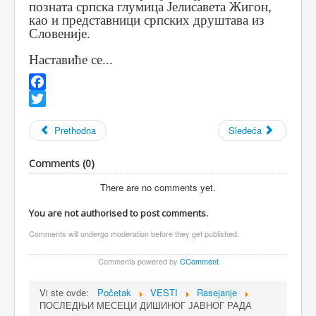
позната српска глумица Јелисавета Жигон,
као и представници српских друштава из
Словеније.
Наставиће се...
Facebook
Twitter
Prethodna
Sledeća
Comments (
0
)
There are no comments yet.
You are not authorised to post comments.
Comments will undergo moderation before they get published.
Comments powered by
CComment
Vi ste ovde:
Početak
VESTI
Rasejanje
ПОСЛЕДЊИ МЕСЕЦИ ДИШИНОГ ЈАВНОГ РАДА