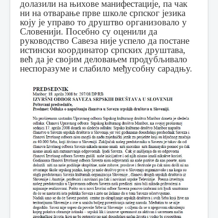
долазили на њихове манифестације, па чак
ни на отварање прве школе српског језика
коју је управо то друштво организовало у
Словенији. Посебно су оценили да
руководство Савеза није успело да постане
истински координатор српских друштава,
већ да је својим деловањем продубљивало
неспоразуме и слабило међусобну сарадњу.