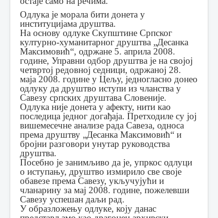
остаје само на речима.
Одлука је морала бити донета у
институцијама друштва.
На основу одлуке Скупштине Српског
културно-хуманитарног друштва „Десанка
Максимовић“, одржане 5. априла 2008.
године, Управни одбор друштва је на својој
четвртој редовној седници, одржаној 28.
маја 2008. године у Цељу, једногласно донео
одлуку да друштво иступи из чланства у
Савезу српских друштава Словеније.
Одлука није донета у афекту, нити као
последица једног догађаја. Претходиле су јој
вишемесечне анализе рада Савеза, односа
према друштву „Десанка Максимовић“ и
бројни разговори унутар руководства
друштва.
Посебно је занимљиво да је, упркос одлуци
о иступању, друштво измирило све своје
обавезе према Савезу, укључујући и
чланарину за мај 2008. године, пожелевши
Савезу успешан даљи рад.
У образложењу одлуке, коју данас
представљамо као драгоцен архивски