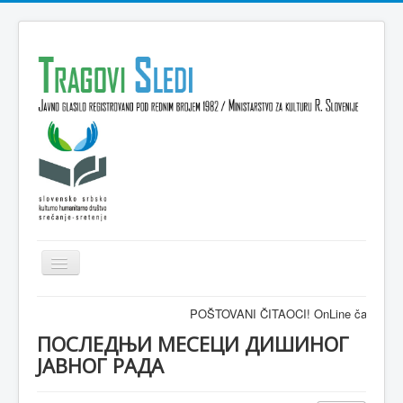
Isključi
navigaciju
Domov
POŠTOVANI ČITAOCI! OnLine časopis TRAGOVI-S
VESTI
ПОСЛЕДЊИ МЕСЕЦИ ДИШИНОГ
ЈАВНОГ РАДА
KULTURA
INTERVJU