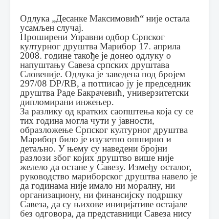
Одлука „Десанке Максимовић“ није остала
усамљен случај.
Проширени Управни одбор Српског
културног друштва Марибор 17. априла
2008. године такође је донео одлуку о
напуштању Савеза српских друштава
Словеније. Одлука је заведена под бројем
297/08 DP/RB, а потписао ју је председник
друштва Раде Бакрачевић, универзитетски
дипломирани инжењер.
За разлику од кратких саопштења која су се
тих година могла чути у јавности,
образложење Српског културног друштва
Марибор било је изузетно опширно и
детаљно. У њему су наведени бројни
разлози због којих друштво више није
желело да остане у Савезу. Између осталог,
руководство мариборског друштва навело је
да годинама није имало ни моралну, ни
организациону, ни финансијску подршку
Савеза, да су њихове иницијативе остајале
без одговора, да представници Савеза нису