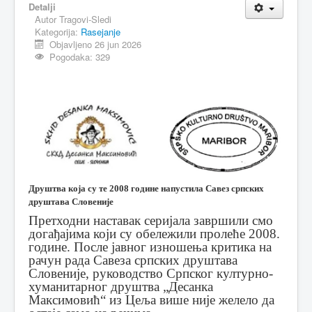
Detalji
Autor
Tragovi-Sledi
MAGAZIN
Kategorija:
Rasejanje
FELJTON
Objavljeno 26 jun 2026
Pogodaka: 329
SPORT
PISMA ČITALACA
IMPRESUM
Друштва која су те 2008 године напустила Савез српских
друштава Словеније
Претходни наставак серијала завршили смо
догађајима који су обележили пролеће 2008.
године. После јавног изношења критика на
рачун рада Савеза српских друштава
Словеније, руководство Српског културно-
хуманитарног друштва „Десанка
Максимовић“ из Цеља више није желело да