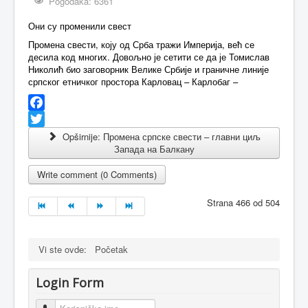
Pogodaka: 6361
Они су променили свест
Промена свести, коју од Срба тражи Империја, већ се
десила код многих. Довољно је сетити се да је Томислав
Николић био заговорник Велике Србије и граничне линије
српског етничког простора Карловац – Карлобаг –
Facebook
Twitter
Opširnije: Промена српске свести – главни циљ
Запада на Балкану
Write comment (0 Comments)
Strana 466 od 504
Vi ste ovde:
Početak
Login Form