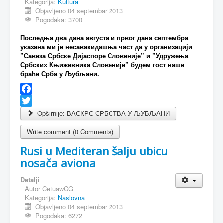
Kategorija:
Kultura
Objavljeno 04 septembar 2013
MAGAZIN
Pogodaka: 3700
FELJTON
Последња два дана августа и првог дана септембра
указана ми је несавакидашња част да у организацији
SPORT
”Савеза Србске Дијаспоре Словеније” и ”Удружења
Србских Књижевника Словеније” будем гост наше
PISMA ČITALACA
браће Срба у Љубљани.
IMPRESUM
Facebook
Twitter
Opširnije: ВАСКРС СРБСТВА У ЉУБЉАНИ
Write comment (0 Comments)
Rusi u Mediteran šalju ubicu
nosača aviona
Detalji
Autor
CetuawCG
Kategorija:
Naslovna
Objavljeno 04 septembar 2013
Pogodaka: 6272