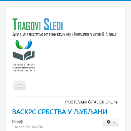
Isključi
navigaciju
Domov
POŠTOVANI ČITAOCI! OnLine časopis TRAGOV
VESTI
ВАСКРС СРБСТВА У ЉУБЉАНИ
KULTURA
Detalji
Autor
CetuawCG
INTERVJU