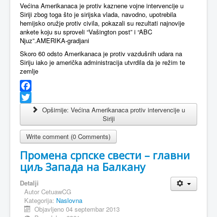
Većina Amerikanaca je protiv kaznene vojne intervencije u
Siriji zbog toga što je sirijska vlada, navodno, upotrebila
hemijsko oružje protiv civila, pokazali su rezultati najnovije
ankete koju su sproveli “Vašington post” i “ABC
Njuz”.AMERIKA-gradjani
Skoro 60 odsto Amerikanaca je protiv vazdušnih udara na
Siriju iako je američka administracija utvrdila da je režim te
zemlje
Facebook
Twitter
Opširnije: Većina Amerikanaca protiv intervencije u
Siriji
Write comment (0 Comments)
Промена српске свести – главни
циљ Запада на Балкану
Detalji
Autor
CetuawCG
Kategorija:
Naslovna
Objavljeno 04 septembar 2013