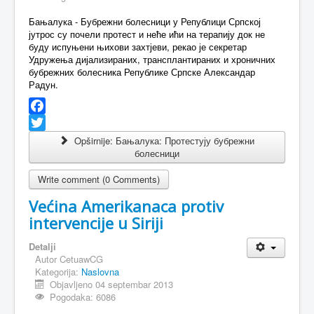
Бањалука - Бубрежни болесници у Републици Српској
јутрос су почели протест и неће ићи на терапију док не
буду испуњени њихови захтјеви, рекао је секретар
Удружења дијализираних, трансплантираних и хроничних
бубрежних болесника Републике Српске Александар
Радун.
Facebook
Twitter
Opširnije: Бањалука: Протестују бубрежни
болесници
Write comment (0 Comments)
Većina Amerikanaca protiv
intervencije u Siriji
Detalji
Autor
CetuawCG
Kategorija:
Naslovna
Objavljeno 04 septembar 2013
Pogodaka: 6086