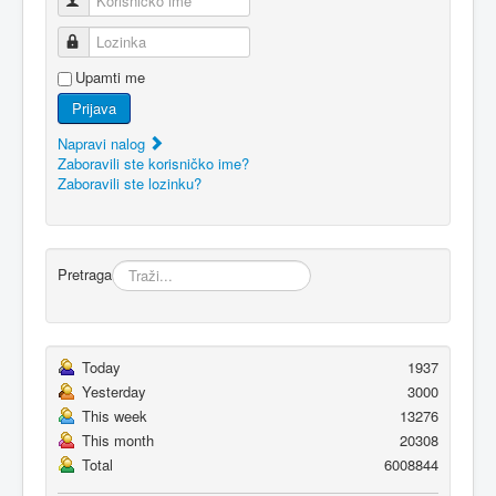
Korisničko ime
Lozinka
Upamti me
Prijava
Napravi nalog
Zaboravili ste korisničko ime?
Zaboravili ste lozinku?
Pretraga
Today
1937
Yesterday
3000
This week
13276
This month
20308
Total
6008844