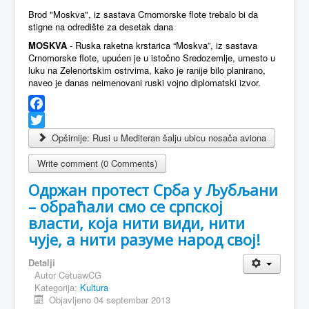
Brod "Moskva", iz sastava Crnomorske flote trebalo bi da
stigne na odredište za desetak dana
MOSKVA
- Ruska raketna krstarica “Moskva”, iz sastava
Crnomorske flote, upućen je u istočno Sredozemlje, umesto u
luku na Zelenortskim ostrvima, kako je ranije bilo planirano,
naveo je danas neimenovani ruski vojno diplomatski izvor.
Facebook
Twitter
Opširnije: Rusi u Mediteran šalju ubicu nosača aviona
Write comment (0 Comments)
Одржан протест Срба у Љубљани
– обраћали смо се српској
власти, која нити види, нити
чује, а нити разуме народ свој!
Detalji
Autor
CetuawCG
Kategorija:
Kultura
Objavljeno 04 septembar 2013