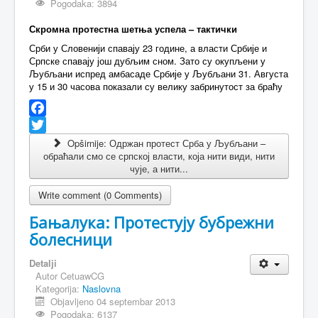
Pogodaka: 3894
С
кромна протестна шетња успела – тактички
Срби у Словенији спавају 23 године, а власти Србије и
Српске спавају још дубљим сном. Зато су окупљени у
Љубљани испред амбасаде Србије у Љубљани 31. Августа
у 15 и 30 часова показали су велику забринутост за браћу
Facebook
Twitter
Opširnije: Одржан протест Срба у Љубљани –
обраћали смо се српској власти, која нити види, нити
чује, а нити...
Write comment (0 Comments)
Бањалука: Протестују бубрежни
болесници
Detalji
Autor
CetuawCG
Kategorija:
Naslovna
Objavljeno 04 septembar 2013
Pogodaka: 6137