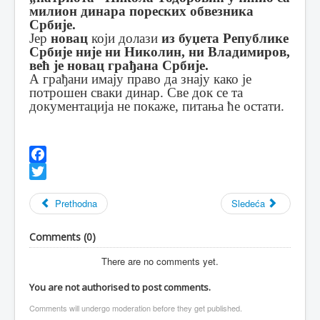
милион динара пореских обвезника
Србије.
Јер
новац
који долази
из буџета Републике
Србије није ни Николин, ни Владимиров,
већ је новац грађана Србије.
А грађани имају право да знају како је
потрошен сваки динар. Све док се та
документација не покаже, питања ће остати.
Facebook
Twitter
Prethodna
Sledeća
Comments (
0
)
There are no comments yet.
You are not authorised to post comments.
Comments will undergo moderation before they get published.