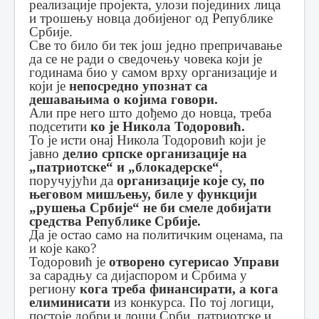
реализације пројекта, улози појединих лица
и трошењу новца добијеног од Републике
Србије.
Све то било би тек још једно препричавање
да се не ради о сведочењу човека који је
годинама био у самом врху организације и
који је
непосредно упознат са
дешавањима о којима говори.
Али пре него што дођемо до новца, треба
подсетити
ко је Никола Тодоровић.
То је исти онај Никола Тодоровић који је
јавно
делио српске организације на
„патриотске“ и „блокадерске“
,
поручујући да
организације које су, по
његовом мишљењу, биле у функцији
„рушења Србије“ не би смеле добијати
средства Републике Србије.
Да је остао само на политичким оценама, па
и које како?
Тодоровић је
отворено сугерисао Управи
за сарадњу са дијаспором и Србима у
региону
кога треба финансирати, а кога
елиминисати
из конкурса. По тој логици,
постоје добри и лоши Срби, патриотске и