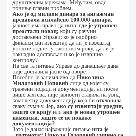
друштвеним мрежама. Међутим, овде
почиње главни проблем.
Ако је од милион динара за ангажман
предавача исплаћено 100.000 динара,
јавност има право да пита:
где је утрошен
преостали новац;
који су рачуни
достављени Управи; ко је одобрио
финансијски извештај; да ли је извештај
уопште поднет у законском року, да ли је
накнадно достављан и ко је извршио
контролу?
На сва та питања Управа до данашњег дана
није доставила јасне одговоре.
Посебно је занимљиво да
Николина
Милатовић Поповић
лице од којег су
тражени подаци и документација, ни после
више захтева, није јавности ставила на увид
комплетну документацију која би отклонила
сваку сумњу. Јер,
ако су извештаји уредни,
зашто се крију
или
ако је новац утрошен
наменски, зашто се не покаже
документација?
Зато је данас најважније питање
шта је
„патриота“ Никола Тодоровић учинио са