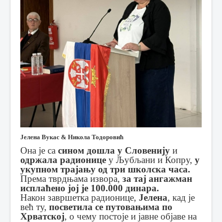
Јелена Вукас & Никола Тодоровић
Она је са
сином дошла у Словенију
и
одржала радионице
у Љубљани и Копру,
у
укупном трајању од три школска часа.
Према тврдњама извора,
за тај ангажман
исплаћено јој је 100.000 динара.
Након завршетка радионице,
Јелена
, кад је
већ ту,
посветила се путовањима по
Хрватској
, о чему постоје и јавне објаве на