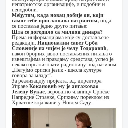
непатриотске организације, и подобни и
неподобни.
Међутим, када новац добије он, који
самог себе проглашава патриотом,
онда
се поставља једно друго питање:
Шта се догодило са милион динара?
Према информацијама које су достављене
редакцији,
Национални савет Срба
Словеније на чијем је челу Тодоровић
,
након бројних јавно постављених питања о
извештајима и правдању средстава, успео је
некако организовати радионицу под називом
„Негујмо српски језик - школа културе
говора за младе“.
За реализацију пројекта, вд. директора
Управе
Кокановић му је ангажовао
Јелену Вукас
, вероватно чланицу Српске
Напредне Странке, Српкињу пореклом из
Хрватске која живи у Новом Саду.