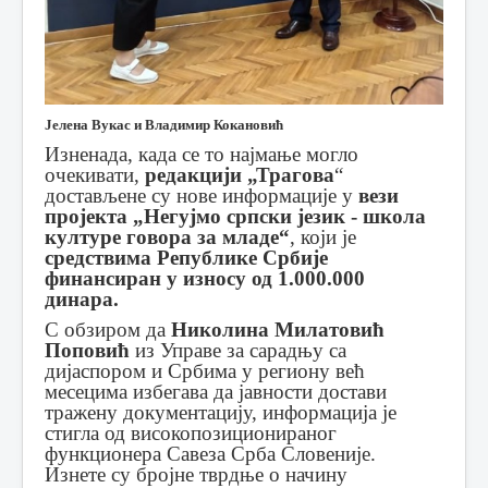
Јелена Вукас и Владимир Кокановић
Изненада, када се то најмање могло
очекивати,
редакцији „Трагова
“
достављене су нове информације у
вези
пројекта „Негујмо српски језик - школа
културе говора за младе“
, који је
средствима Републике Србије
финансиран у износу од 1.000.000
динара.
С обзиром да
Николина Милатовић
Поповић
из Управе за сарадњу са
дијаспором и Србима у региону већ
месецима избегава да јавности достави
тражену документацију, информација је
стигла од високопозиционираног
функционера Савеза Срба Словеније.
Изнете су бројне тврдње о начину