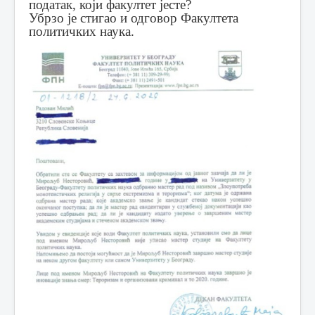
податак, који факултет јесте?
Убрзо је стигао и одговор Факултета
политичких наука.