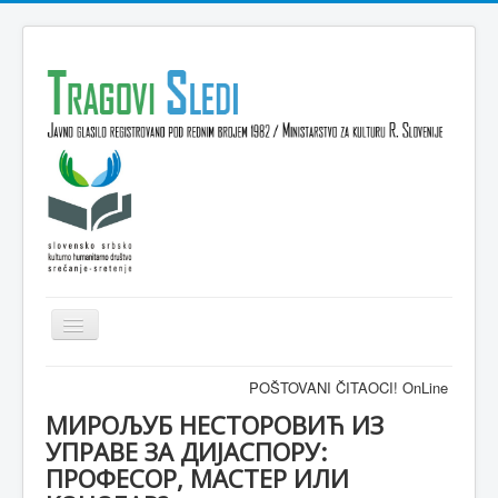
Isključi
navigaciju
Domov
POŠTOVANI ČITAOCI! OnLine časopis TRAGOV
VESTI
МИРОЉУБ НЕСТОРОВИЋ ИЗ
УПРАВЕ ЗА ДИЈАСПОРУ:
KULTURA
ПРОФЕСОР, МАСТЕР ИЛИ
INTERVJU