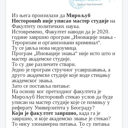
Из њега произилази да
Мирољуб
Несторовић није уписао мастер студије
на
Факултету политичких наука.
Истовремено, Факултет наводи да је 2020.
године завршио програм „Иновације знања -
Тероризам и организовани криминал“.
Ту се јавља нова недоумица.
Програм „Иновације знања“ није исто што и
мастер академске студије.
То су две различите ствари.
Једно је програм стручног усавршавања, а
друго академске студије које воде стицању
академског звања.
Зато се поставља питање:
На основу ког претходног факултета је
Мирољуб Несторовић стекао услов да буде
уписан на мастер студије које се помињу у
реферату Универзитета у Београду?
Који је факултет завршио,
када га је
завршио, и које академско звање је стекао?
То нису злонамерна питања. То су питања