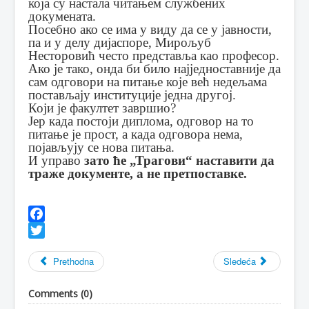
која су настала читањем службених
докумената.
Посебно ако се има у виду да се у јавности,
па и у делу дијаспоре, Мирољуб
Несторовић често представља као професор.
Ако је тако, онда би било најједноставније да
сам одговори на питање које већ недељама
постављају институције једна другој.
Који је факултет завршио?
Јер када постоји диплома, одговор на то
питање је прост, а када одговора нема,
појављују се нова питања.
И управо
зато ће „Трагови“ наставити да
траже документе, а не претпоставке.
Facebook
Twitter
Prethodna
Sledeća
Comments (
0
)