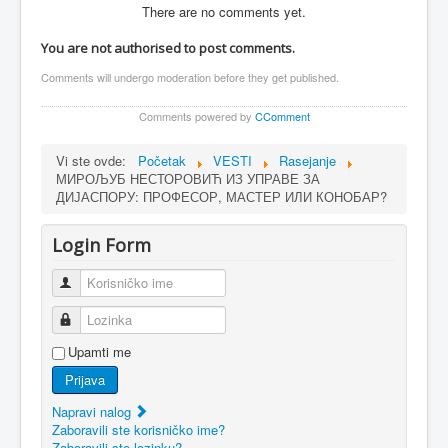
There are no comments yet.
You are not authorised to post comments.
Comments will undergo moderation before they get published.
Comments powered by
CComment
Vi ste ovde:
Početak
VESTI
Rasejanje
МИРОЉУБ НЕСТОРОВИЋ ИЗ УПРАВЕ ЗА
ДИЈАСПОРУ: ПРОФЕСОР, МАСТЕР ИЛИ КОНОБАР?
Login Form
Korisničko ime
Lozinka
Upamti me
Prijava
Napravi nalog
Zaboravili ste korisničko ime?
Zaboravili ste lozinku?