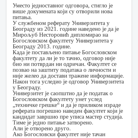
Уместо једноставног одговора, стигло је
више докумената који су отворили нова
питања.
У службеном реферату Универзитета у
Београду из 2021. године наведено је да је
Мирољуб Несторовић дипломирао на
Богословском факултету Универзитета у
Београду 2013. године.
Када је постављено питање Богословском
факултету да ли је то тачно, одговор није
био ни потврдан ни одричан. Факултет се
позвао на заштиту података о личности и
није желео да достави тражене информације.
Након тога уследио је одговор Универзитета
у Београду.
Универзитет је саопштио да је податак о
Богословском факултету унет услед
„техничке грешке“ и да је приликом израде
реферата погрешно наведен факултет који је
кандидат завршио пре уписа мастер студија.
Тиме је једно питање затворено.
Али је отворено друго.
Ако Богословски факултет није тачан