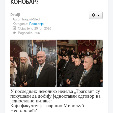
КОНОБАР?
MAGAZIN
Detalji
FELJTON
Autor
Tragovi-Sledi
Kategorija:
Rasejanje
SPORT
Objavljeno 25 jun 2026
Pogodaka: 506
PISMA ČITALACA
IMPRESUM
У последњих неколико недеља „Трагови“ су
покушали да добију једноставан одговор на
једноставно питање:
Који факултет је завршио Мирољуб
Несторовић?