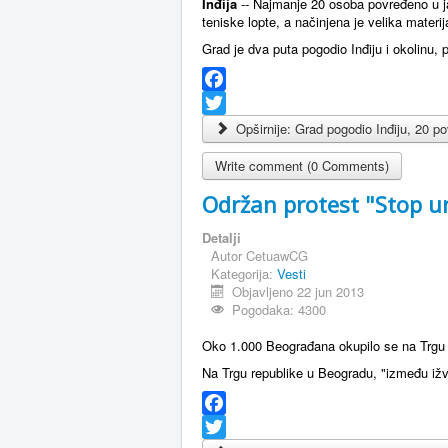
Inđija
-- Najmanje 20 osoba povređeno u ja
teniske lopte, a načinjena je velika materij
Grad je dva puta pogodio Inđiju i okolinu, 
Facebook
Twitter
Opširnije: Grad pogodio Inđiju, 20 p
Write comment (0 Comments)
Održan protest "Stop u
Detalji
Autor
CetuawCG
Kategorija:
Vesti
Objavljeno 22 jun 2013
Pogodaka: 4300
Oko 1.000 Beograđana okupilo se na Trgu da 
Na Trgu republike u Beogradu, "između ižvr
Facebook