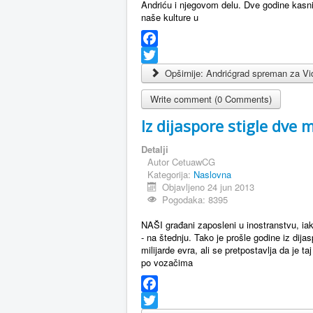
Andriću i njegovom delu. Dve godine kasnij
naše kulture u
Facebook
Twitter
Opširnije: Andrićgrad spreman za V
Write comment (0 Comments)
Iz dijaspore stigle dve m
Detalji
Autor
CetuawCG
Kategorija:
Naslovna
Objavljeno 24 jun 2013
Pogodaka: 8395
NAŠI građani zaposleni u inostranstvu, iako 
- na štednju. Tako je prošle godine iz di
milijarde evra, ali se pretpostavlja da je ta
po vozačima
Facebook