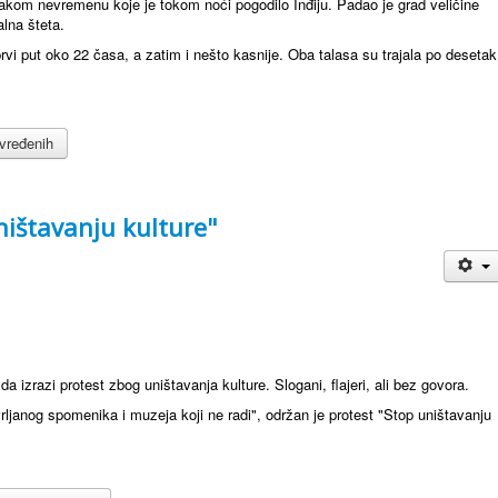
kom nevremenu koje je tokom noći pogodilo Inđiju. Padao je grad veličine
alna šteta.
prvi put oko 22 časa, a zatim i nešto kasnije. Oba talasa su trajala po desetak
ovređenih
ništavanju kulture"
izrazi protest zbog uništavanja kulture. Slogani, flajeri, ali bez govora.
ljanog spomenika i muzeja koji ne radi", održan je protest "Stop uništavanju