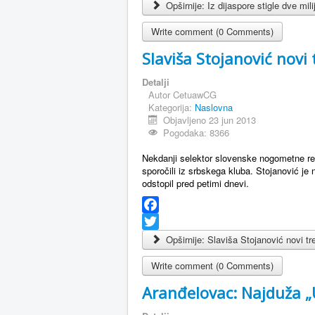
Twitter
Opširnije: Iz dijaspore stigle dve mili
Write comment (0 Comments)
Slaviša Stojanović novi
Detalji
Autor
CetuawCG
Kategorija:
Naslovna
Objavljeno 23 jun 2013
Pogodaka: 8366
Nekdanji selektor slovenske nogometne re
sporočili iz srbskega kluba. Stojanović je 
odstopil pred petimi dnevi.
Facebook
Twitter
Opširnije: Slaviša Stojanović novi t
Write comment (0 Comments)
Aranđelovac: Najduža „U