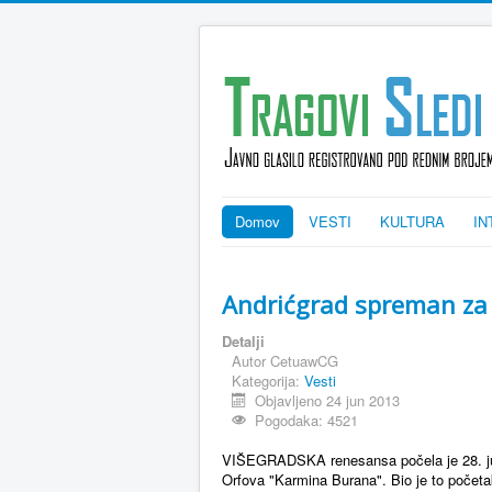
Domov
VESTI
KULTURA
IN
Andrićgrad spreman za
Detalji
Autor
CetuawCG
Kategorija:
Vesti
Objavljeno 24 jun 2013
Pogodaka: 4521
VIŠEGRADSKA renesansa počela je 28. jun
Orfova "Karmina Burana". Bio je to početak 