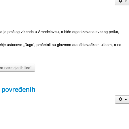
ela je prošlog vikenda u Aranđelovcu, a biće organizovana svakog petka,
Dečje ustanove „Duga“, prošetali su glavnom aranđelovačkom ulicom, a na
ca nasmejanih lica“
0 povređenih