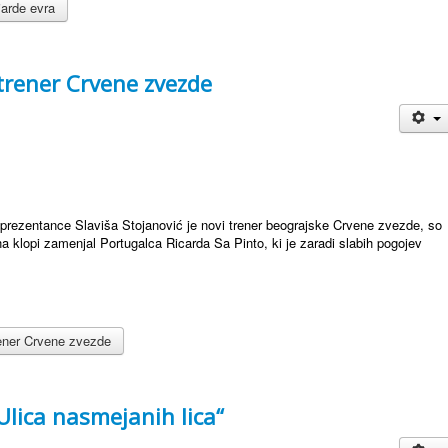
jarde evra
 trener Crvene zvezde
prezentance Slaviša Stojanović je novi trener beograjske Crvene zvezde, so
na klopi zamenjal Portugalca Ricarda Sa Pinto, ki je zaradi slabih pogojev
rener Crvene zvezde
lica nasmejanih lica“