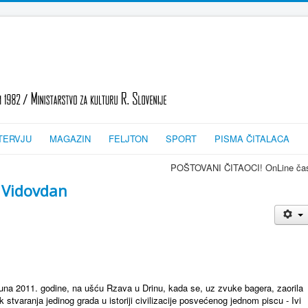
TERVJU
MAGAZIN
FELJTON
SPORT
PISMA ČITALACA
POŠTOVANI ČITAOCI! OnLine časopis TRAGOVI-S
 Vidovdan
a 2011. godine, na ušću Rzava u Drinu, kada se, uz zvuke bagera, zaorila
stvaranja jedinog grada u istoriji civilizacije posvećenog jednom piscu - Ivi