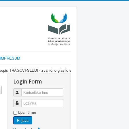
IMPRESUM
LEDI - zvanično glasilo srpske dijaspore za informisanje Srba u Sloveniji i 
Login Form
Korisničko ime
Lozinka
Upamti me
Prijava