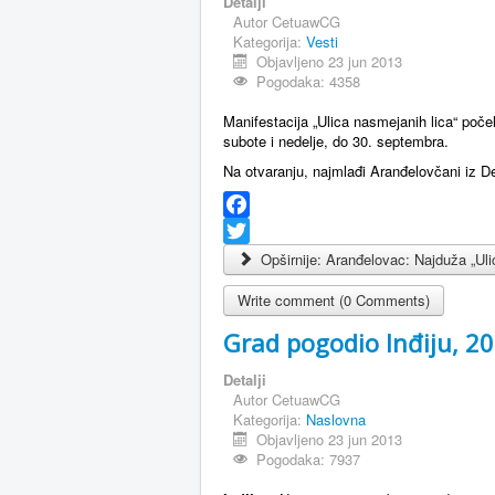
Detalji
Autor
CetuawCG
Kategorija:
Vesti
Objavljeno 23 jun 2013
Pogodaka: 4358
Manifestacija „Ulica nasmejanih lica“ poč
subote i nedelje, do 30. septembra.
Na otvaranju, najmlađi Aranđelovčani iz 
Facebook
Twitter
Opširnije: Aranđelovac: Najduža „Uli
Write comment (0 Comments)
Grad pogodio Inđiju, 2
Detalji
Autor
CetuawCG
Kategorija:
Naslovna
Objavljeno 23 jun 2013
Pogodaka: 7937