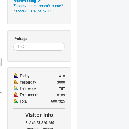
Napravi nalog
Zaboravili ste korisničko ime?
Zaboravili ste lozinku?
Pretraga
Today
418
Yesterday
3000
This week
11757
ke
This month
18789
Total
6007325
Visitor Info
IP:
216.73.216.185
Browser:
Chrome