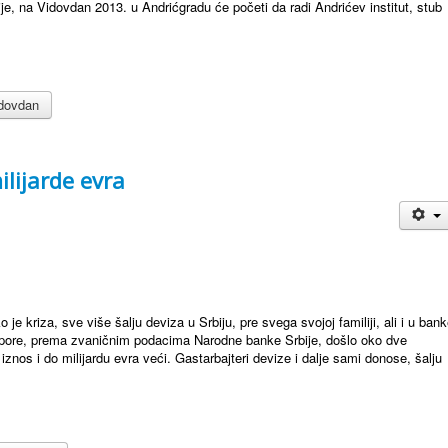
e, na Vidovdan 2013. u Andrićgradu će početi da radi Andrićev institut, stub
idovdan
ilijarde evra
je kriza, sve više šalju deviza u Srbiju, pre svega svojoj familiji, ali i u ban
jaspore, prema zvaničnim podacima Narodne banke Srbije, došlo oko dve
j iznos i do milijardu evra veći. Gastarbajteri devize i dalje sami donose, šalju