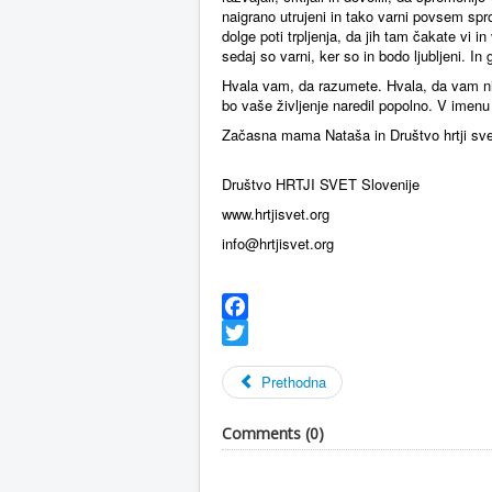
naigrano utrujeni in tako varni povsem sp
dolge poti trpljenja, da jih tam čakate vi 
sedaj so varni, ker so in bodo ljubljeni. In
Hvala vam, da razumete. Hvala, da vam ni 
bo vaše življenje naredil popolno. V imenu
Začasna mama Nataša in Društvo hrtji sve
Društvo HRTJI SVET Slovenije
www.hrtjisvet.org
info@hrtjisvet.org
Facebook
Twitter
Prethodna
Comments (
0
)