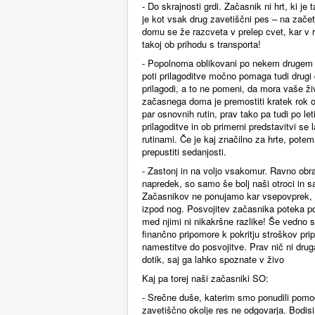
- Do skrajnosti grdi. Začasnik ni hrt, ki 
je kot vsak drug zavetiščni pes – na zače
domu se že razcveta v prelep cvet, kar v r
takoj ob prihodu s transporta!
- Popolnoma oblikovani po nekem drugem st
poti prilagoditve močno pomaga tudi drugi
prilagodi, a to ne pomeni, da mora vaše ži
začasnega doma je premostiti kratek rok od 
par osnovnih rutin, prav tako pa tudi po let
prilagoditve in ob primerni predstavitvi se
rutinami. Če je kaj značilno za hrte, potem
prepustiti sedanjosti.
- Zastonj in na voljo vsakomur. Ravno obra
napredek, so samo še bolj naši otroci in s
Začasnikov ne ponujamo kar vsepovprek, 
izpod nog. Posvojitev začasnika poteka p
med njimi ni nikakršne razlike! Še vedno se
finančno pripomore k pokritju stroškov pri
namestitve do posvojitve. Prav nič ni dru
dotik, saj ga lahko spoznate v živo
Kaj pa torej naši začasniki SO:
- Srečne duše, katerim smo ponudili pomoč
zavetiščno okolje res ne odgovarja. Bodisi