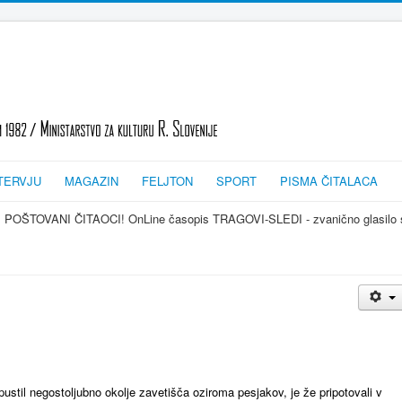
TERVJU
MAGAZIN
FELJTON
SPORT
PISMA ČITALACA
ČITAOCI! OnLine časopis TRAGOVI-SLEDI - zvanično glasilo srpske dijaspore za
ustil negostoljubno okolje zavetišča oziroma pesjakov, je že pripotovali v