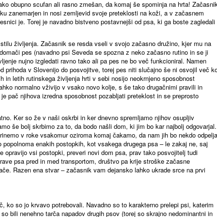
je tako obupno scufan ali rasno zmešan, da komaj še spominja na hrta! Začasni
tku zanemarjen in nosi zemljevid svoje preteklosti na koži, a v začasnem
esnici je. Torej je navadno bistveno postavnejši od psa, ki ga boste zagledali
ilu življenja. Začasnik se resda vseli v svojo začasno družino, kjer mu na
 domači pes (navadno psi Seveda se spozna z neko začasno rutino in se ji
vljenje nujno izgledati ravno tako ali pa pes ne bo več funkcioniral. Namen
prihoda v Slovenijo do posvojitve, torej pes niti slučajno še ni osvojil več k
ih in letih rutinskega življenja hrti v sebi nosijo neokrnjeno sposobnost
 lahko normalno vživijo v vsako novo kolje, s še tako drugačnimi pravili in
 je pač njihova izredna sposobnost pozabljati preteklost in se preprosto
tno. Ker so že v naši oskrbi in ker dnevno spremljamo njihov osupljiv
amo še bolj skrbimo za to, da bodo našli dom, ki jim bo kar najbolj odgovarjal.
rinemo v roke vsakomur oziroma komaj čakamo, da nam jih bo nekdo odpelja
o popolnoma enakih postopkih, kot vsakega drugega psa – le zakaj ne, saj
 opravijo vsi postopki, preveri novi dom psa, prav tako posvojitelj tudi
prave psa pred in med transportom, društvo pa krije stroške začasne
gače. Razen ena stvar – začasnik vam dejansko lahko ukrade srce na prvi
, ko so jo krvavo potrebovali. Navadno so to karakterno prelepi psi, katerim
 so bili nenehno tarča napadov drugih psov (torej so skrajno nedominantni in