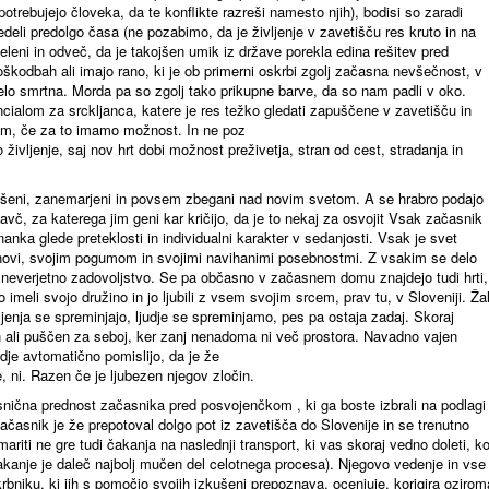
potrebujejo človeka, da te konflikte razreši namesto njih), bodisi so zaradi
edeli predolgo časa (ne pozabimo, da je življenje v zavetišču res kruto in na
eleni in odveč, da je takojšen umik iz države porekla edina rešitev pred
oškodbah ali imajo rano, ki je ob primerni oskrbi zgolj začasna nevšečnost, v
elo smrtna. Morda pa so zgolj tako prikupne barve, da so nam padli v oko.
cialom za srckljanca, katere je res težko gledati zapuščene v zavetišču in
 tam, če za to imamo možnost. In ne poz
življenje, saj nov hrt dobi možnost preživetja, stran od cest, stradanja in
rašeni, zanemarjeni in povsem zbegani nad novim svetom. A se hrabro podajo
avč, za katerega jim geni kar kričijo, da je to nekaj za osvojit Vsak začasnik
anka glede preteklosti in individualni karakter v sedanjosti. Vsak je svet
ahovi, svojim pogumom in svojimi navihanimi posebnostmi. Z vsakim se delo
 neverjetno zadovoljstvo. Se pa občasno v začasnem domu znajdejo tudi hrti,
so imeli svojo družino in jo ljubili z vsem svojim srcem, prav tu, v Sloveniji. Ža
ljenja se spreminjajo, ljudje se spreminjamo, pes pa ostaja zadaj. Skoraj
en ali puščen za seboj, ker zanj nenadoma ni več prostora. Navadno vajen
udje avtomatično pomislijo, da je že
e, ni. Razen če je ljubezen njegov zločin.
snična prednost začasnika pred posvojenčkom , ki ga boste izbrali na podlagi
Začasnik je že prepotoval dolgo pot iz zavetišča do Slovenije in se trenutno
mariti ne gre tudi čakanja na naslednji transport, ki vas skoraj vedno doleti, k
čakanje je daleč najbolj mučen del celotnega procesa). Njegovo vedenje in vse
bniku, ki jih s pomočjo svojih izkušenj prepoznava, ocenjuje, korigira ozirom