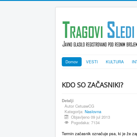
Domov
VESTI
KULTURA
IN
POŠTOVANI 
KDO SO ZAČASNIKI?
Detalji
Autor
CetuawCG
Kategorija:
Naslovna
Objavljeno 09 jul 2013
Pogodaka: 7134
Termin začasnik označuje psa, ki je že zap