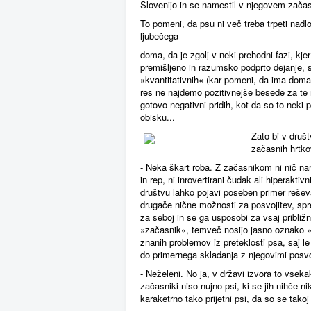
Slovenijo in se namestil v njegovem zač
To pomeni, da psu ni več treba trpeti nadl
ljubečega
doma, da je zgolj v neki prehodni fazi, k
premišljeno in razumsko podprto dejanje, 
»kvantitativnih« (kar pomeni, da ima doma
res ne najdemo pozitivnejše besede za te 
gotovo negativni pridih, kot da so to neki 
obisku...
Zato bi v društ
začasnih hrtk
- Neka škart roba. Z začasnikom ni nič na
in rep, ni inrovertirani čudak ali hiperaktiv
društvu lahko pojavi poseben primer rešev
drugače nične možnosti za posvojitev, spre
za seboj in se ga usposobi za vsaj približ
»začasnik«, temveč nosijo jasno oznako »p
znanih problemov iz preteklosti psa, saj 
do primernega skladanja z njegovimi posvoj
- Neželeni. No ja, v državi izvora to vsekak
začasniki niso nujno psi, ki se jih nihče n
karaketrno tako prijetni psi, da so se tako