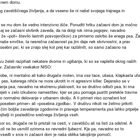
asnem domu.
og zavetiščnega življenja, a da vseeno še ni našel svojega trajnega in
jer se mu dom še vedno intenzivno išče. Ponuditi hrtku začasni dom je močno
saj se začasni skrbnik zaveda, da na dolgi rok nima pogojev, navadno
 že »poli« število lastnih posvojenčkov) za primerno oskrbo še enega psa. Ža
naše smrčke, ta nesrečna začasnost pa jim daje nek skrivnostni, a prav
posebni psi, ki se znajo slej kot prej kar razbliniti, so samo začasno na
vu želeli razpihati nekatere dvome in ugibanja, ki so se napletla okrog naših
ov. Začasniki vsekakor NISO:
robe, ni mentalno ali kako drugače moten, ima vse tace, ušesa, klapkasta uh
ni pes, katerega nihče ne more ukrotit in ni agresivni killer. Dejansko se v
anja psa, navadno na ekstremu plašnosti, ko se društvo odloči psa, ki ima
jeti v zelo izkušeno namestitev, kjer se psu pomaga pustiti pretekle travme
no normalno delovanje v urbanem okolju. A ti primeri niso označeni kot
oseben primer« ali »posebna zgodba«. V društvu nikoli ne želimo prikriti
le čim boljše zavedanje zgodovine in pravega temperamenta psa lahko pripelje
itelji in posledično srečnega življenja vseh.
or so, drugače ne bi pristali na cesti, v zavetišču ali na listi za odstrel. A
ikoli ne bo usmilil oziroma so nevredni ljubezni. Kje pa, navadno so to
j vsedli v srce in začasni dom je naša oblika takojšnje pomoči.