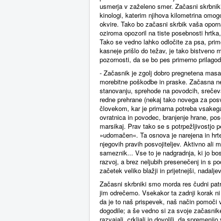
usmerja v zaželeno smer. Začasni skrbniki n
kinologi, katerim njihova kilometrina omogo
okvire. Tako bo začasni skrbik vaša opor
oziroma opozoril na tiste posebnosti hrtka,
Tako se vedno lahko odločite za psa, primer
kasneje prišlo do težav, je tako bistveno 
pozornosti, da se bo pes primerno prilagodi
- Začasnik je zgolj dobro pregnetena masa
morebitne poškodbe in praske. Začasna neg
stanovanju, sprehode na povodcih, srečevan
redne prehrane (nekaj tako novega za posv
človekom, kar je primarna potreba vsakega 
ovratnica in povodec, branjenje hrane, po
marsikaj. Prav tako se s potrpežljivostjo 
»udomačen«. Ta osnova je narejena in hrtek
njegovih pravih posvojiteljev. Aktivno ali m
sameznik... Vse to je nadgradnja, ki jo bos
razvoj, a brez neljubih presenečenj in s p
začetek veliko blažji in prijetnejši, nadalj
Začasni skrbniki smo morda res čudni patr
jim odrečemo. Vsekakor ta zadnji korak ni
da je to naš prispevek, naš način pomoči v
dogodile; a še vedno si za svoje začasnike
razvajali, crkljali in dovolili, da spremenij