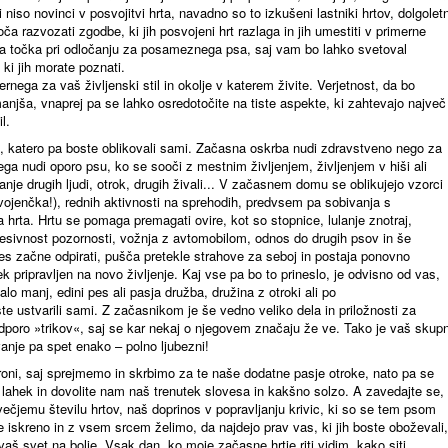
iso novinci v posvojitvi hrta, navadno so to izkušeni lastniki hrtov, dolgoletn
ča razvozati zgodbe, ki jih posvojeni hrt razlaga in jih umestiti v primerne
na točka pri odločanju za posameznega psa, saj vam bo lahko svetoval
 ki jih morate poznati.
nega za vaš življenski stil in okolje v katerem živite. Verjetnost, da bo
manjša, vnaprej pa se lahko osredotočite na tiste aspekte, ki zahtevajo največ
l.
, katero pa boste oblikovali sami. Začasna oskrba nudi zdravstveno nego za
a nudi oporo psu, ko se sooči z mestnim življenjem, življenjem v hiši ali
je drugih ljudi, otrok, drugih živali... V začasnem domu se oblikujejo vzorci
ojenčka!), rednih aktivnosti na sprehodih, predvsem pa sobivanja s
hrta. Hrtu se pomaga premagati ovire, kot so stopnice, lulanje znotraj,
sesivnost pozornosti, vožnja z avtomobilom, odnos do drugih psov in še
pes začne odpirati, pušča pretekle strahove za seboj in postaja ponovno
 pripravljen na novo življenje. Kaj vse pa bo to prineslo, je odvisno od vas,
alo manj, edini pes ali pasja družba, družina z otroki ali po
te ustvarili sami. Z začasnikom je še vedno veliko dela in priložnosti za
odporo »trikov«, saj se kar nekaj o njegovem značaju že ve. Tako je vaš skupn
evanje pa spet enako – polno ljubezni!
oni, saj sprejmemo in skrbimo za te naše dodatne pasje otroke, nato pa se
 lahek in dovolite nam naš trenutek slovesa in kakšno solzo. A zavedajte se,
ečjemu številu hrtov, naš doprinos v popravljanju krivic, ki so se tem psom
 iskreno in z vsem srcem želimo, da najdejo prav vas, ki jih boste oboževali,
o vaš svet na bolje. Vsak dan, ko moje začasne hrtje riti vidim, kako siti,