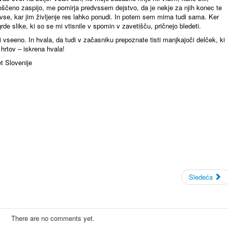
roščeno zaspijo, me pomirja predvssem dejstvo, da je nekje za njih konec te
in vse, kar jim življenje res lahko ponudi. In potem sem mirna tudi sama. Ker
 grde slike, ki so se mi vtisnile v spomin v zavetišču, pričnejo bledeti.
vseeno. In hvala, da tudi v začasniku prepoznate tisti manjkajoči delček, ki
 hrtov – iskrena hvala!
t Slovenije
Sledeća
There are no comments yet.