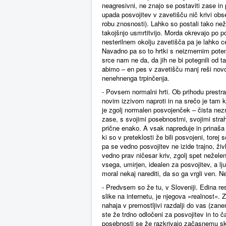
neagresivni, ne znajo se postaviti zase in 
upada posvojitev v zavetišču nič krivi obs
robu znosnosti). Lahko so postali tako než
takojšnjo usmrtitvijo. Morda okrevajo po p
nesterilnem okolju zavetišča pa je lahko c
Navadno pa so to hrtki s neizmernim poten
srce nam ne da, da jih ne bi potegnili od
abimo – en pes v zavetišču manj reši novo 
nenehnenga trpinčenja.
- Povsem normalni hrti. Ob prihodu prest
novim izzivom naproti in na srečo je tam k
je zgolj normalen posvojenček – čista nezn
zase, s svojimi posebnostmi, svojimi str
prične enako. A vsak napreduje in prinaša
ki so v preteklosti že bili posvojeni, torej 
pa se vedno posvojitev ne izide trajno, živ
vedno prav ničesar kriv, zgolj spet nežel
vsega, umirjen, idealen za posvojitev, a lj
moral nekaj narediti, da so ga vrgli ven. N
- Predvsem so že tu, v Sloveniji. Edina re
slike na internetu, je njegova »realnost«. 
nahaja v premostljivi razdalji do vas (zane
ste že trdno odločeni za posvojitev in to 
posebnosti se že razkrivajo začasnemu skr