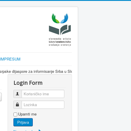
IMPRESUM
 informisanje Srba u Sloveniji i regionu kroz interkulturalni dijalog i kri
Login Form
Korisničko ime
Lozinka
Upamti me
Prijava