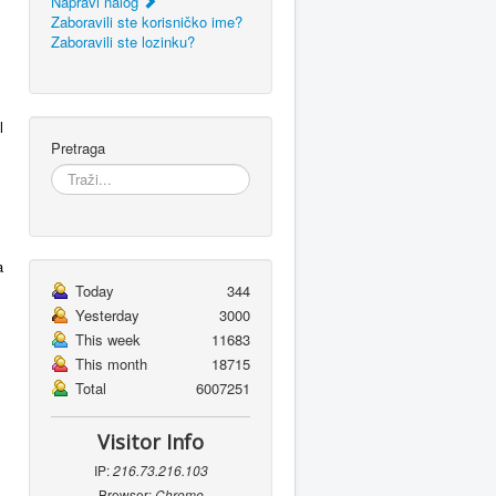
Napravi nalog
Zaboravili ste korisničko ime?
Zaboravili ste lozinku?
l
Pretraga
a
Today
344
Yesterday
3000
This week
11683
This month
18715
Total
6007251
Visitor Info
IP:
216.73.216.103
Browser:
Chrome