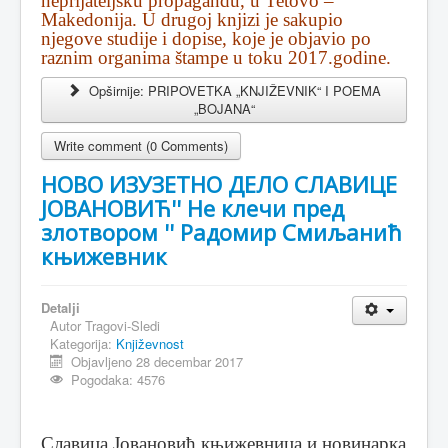
neprijateljsku propagandu, u Tetovo –
Makedonija. U drugoj knjizi je sakupio
njegove studije i dopise, koje je objavio po
raznim organima štampe u toku 2017.godine.
Opširnije: PRIPOVETKA „KNJIŽEVNIK“ I POEMA
„BOJANA“
Write comment (0 Comments)
НОВО ИЗУЗЕТНО ДЕЛО СЛАВИЦЕ
ЈОВАНОВИЋ'' Не клечи пред
злотвором '' Радомир Смиљанић
књижевник
Detalji
Autor
Tragovi-Sledi
Kategorija:
Književnost
Objavljeno 28 decembar 2017
Pogodaka: 4576
Славица Јовановић књижевница и новинарка