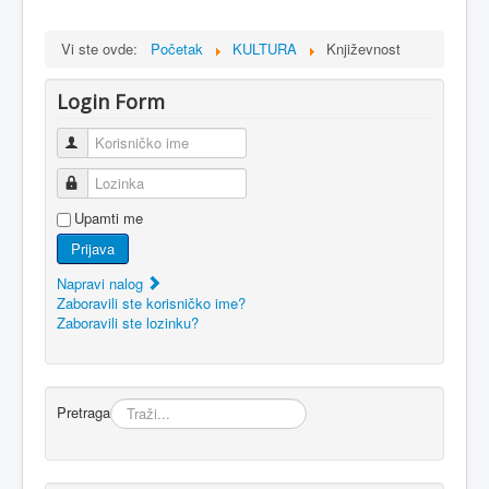
Vi ste ovde:
Početak
KULTURA
Književnost
Login Form
Korisničko ime
Lozinka
Upamti me
Prijava
Napravi nalog
Zaboravili ste korisničko ime?
Zaboravili ste lozinku?
Pretraga