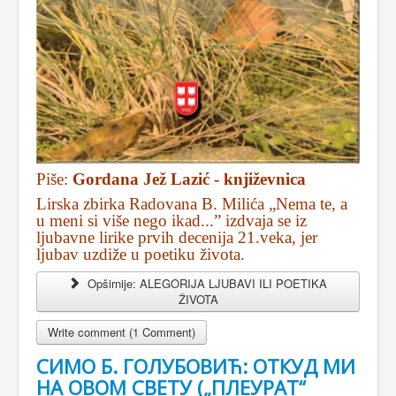
Piše:
Gordana Jež Lazić - književnica
Lirska zbirka Radovana B. Milića „Nema te, a
u meni si više nego ikad...” izdvaja se iz
ljubavne lirike prvih decenija 21.veka, jer
ljubav uzdiže u poetiku života.
Opširnije: ALEGORIJA LJUBAVI ILI POETIKA
ŽIVOTA
Write comment (1 Comment)
СИМО Б. ГОЛУБОВИЋ: ОТКУД МИ
НА ОВОМ СВЕТУ („ПЛЕУРАТ“