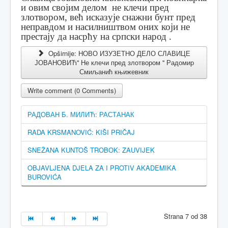
и овим својим делом не клечи пред
злотвором, већ исказује снажни бунт пред
неправдом и насилништвом оних који не
престају да насрћу на српски народ .
Opširnije: НОВО ИЗУЗЕТНО ДЕЛО СЛАВИЦЕ
ЈОВАНОВИЋ'' Не клечи пред злотвором '' Радомир
Смиљанић књижевник
Write comment (0 Comments)
РАДОВАН Б. МИЛИЋ: РАСТАНАК
RADA KRSMANOVIĆ: KIŠI PRIČAJ
SNEŽANA KUNTOŠ TROBOK: ZAUVIJEK
OBJAVLJENA DJELA ZA I PROTIV AKADEMIKA
BUROVIĆA
Strana 7 od 38