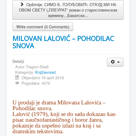
Opširnije: СИМО Б. ГОЛУБОВИЋ: ОТКУД МИ НА
ОВОМ СВЕТУ („ПЛЕУРАТ“ роман о старословенском
времену, „Банатски...
Write comment (0 Comments)
MILOVAN LALOVIĆ – POHODILAC
SNOVA
Detalji
Autor
Tragovi-Sledi
Kategorija:
Književnost
Objavljeno 16 april 2018
Pogodaka: 4379
U prodaji je drama Milovana Lalovića –
Pohodilac snova.
Lalović (1979), koji se do sada dokazao kao
pisac naučnofantastičnog i horor žanra,
pokazuje da uspešno izlazi na kraj i sa
dramskim tekstovima.