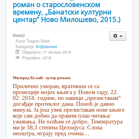
роман о старословенском
времену, „Банатски културни
центар“ Ново Милошево, 2015.)
Detalji
Autor
Tragovi-Sledi
Kategorija:
Književnost
Objavljeno 17 oktobar 2018
Pogodaka: 4218
Милорад Куљић - аутор романа
Прилично уморан, вративши се са
промоције мојих књига у Новом саду, 22.
02. 2018. године, по навици „прелиставам“
догађаје протеклог дана. Поноћ је давно
минула. Ја још увек прелиставам нове књиге
које сам добио да правим план читања/
уживања. Не осећам се добро. Температура
ми је 38,3 степена Целзијуса. Слова
неоштра, играју пред очима…