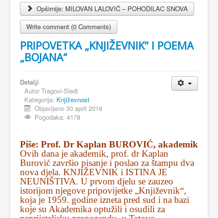
Opširnije: MILOVAN LALOVIĆ – POHODILAC SNOVA
Write comment (0 Comments)
PRIPOVETKA „KNJIŽEVNIK“ I POEMA
„BOJANA“
Detalji
Autor
Tragovi-Sledi
Kategorija:
Književnost
Objavljeno 30 april 2018
Pogodaka: 4178
Piše: Prof. Dr Kaplan BUROVIĆ, akademik
Ovih dana je akademik, prof. dr Kaplan
Burović završio pisanje i poslao za štampu dva
nova djela. KNJIŽEVNIK i ISTINA JE
NEUNIŠTIVA. U prvom djelu se zauzeo
istorijom njegove pripovijetke „Književnik“,
koja je 1959. godine izneta pred sud i na bazi
koje su Akademika optužili i osudili za