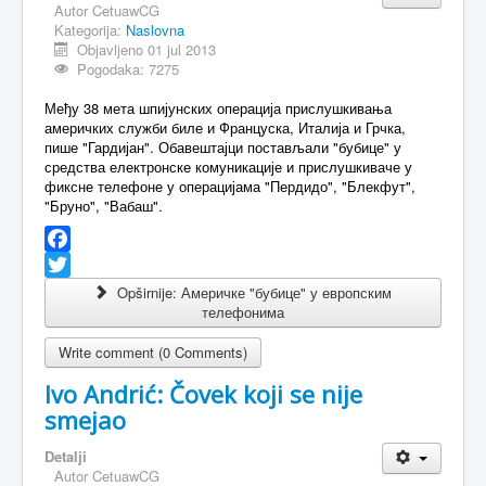
Autor
CetuawCG
Kategorija:
Naslovna
MAGAZIN
Objavljeno 01 jul 2013
FELJTON
Pogodaka: 7275
SPORT
Међу 38 мета шпијунских операција прислушкивања
америчких служби биле и Француска, Италија и Грчка,
PISMA ČITALACA
пише "Гардијан". Обавештајци постављали "бубице" у
средства електронске комуникације и прислушкиваче у
IMPRESUM
фиксне телефоне у операцијама "Пердидо", "Блекфут",
"Бруно", "Вабаш".
Facebook
Twitter
Opširnije: Америчке "бубице" у европским
телефонима
Write comment (0 Comments)
Ivo Andrić: Čovek koji se nije
smejao
Detalji
Autor
CetuawCG