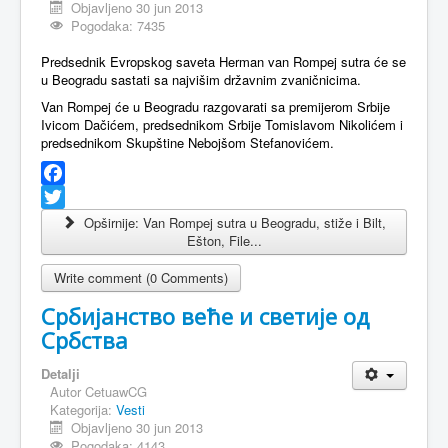
Objavljeno 30 jun 2013
Pogodaka: 7435
Predsednik Evropskog saveta Herman van Rompej sutra će se
u Beogradu sastati sa najvišim državnim zvaničnicima.
Van Rompej će u Beogradu razgovarati sa premijerom Srbije
Ivicom Dačićem, predsednikom Srbije Tomislavom Nikolićem i
predsednikom Skupštine Nebojšom Stefanovićem.
Facebook
Twitter
Opširnije: Van Rompej sutra u Beogradu, stiže i Bilt,
Ešton, File...
Write comment (0 Comments)
Србијанство веће и светије од
Србства
Detalji
Autor
CetuawCG
Kategorija:
Vesti
Objavljeno 30 jun 2013
Pogodaka: 4143