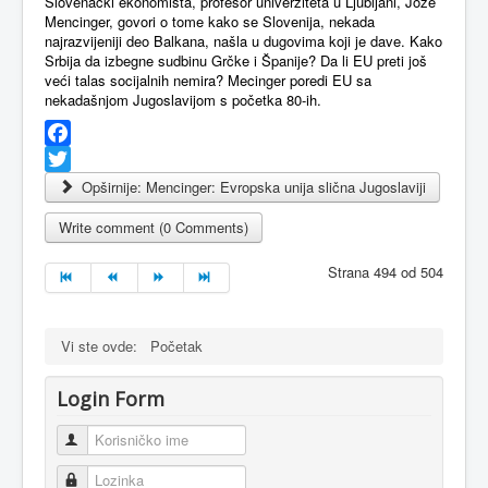
Slovenački ekonomista, profesor univerziteta u Ljubljani, Jože
Mencinger, govori o tome kako se Slovenija, nekada
najrazvijeniji deo Balkana, našla u dugovima koji je dave. Kako
Srbija da izbegne sudbinu Grčke i Španije? Da li EU preti još
veći talas socijalnih nemira? Mecinger poredi EU sa
nekadašnjom Jugoslavijom s početka 80-ih.
Facebook
Twitter
Opširnije: Mencinger: Evropska unija slična Jugoslaviji
Write comment (0 Comments)
Strana 494 od 504
Vi ste ovde:
Početak
Login Form
Korisničko ime
Lozinka