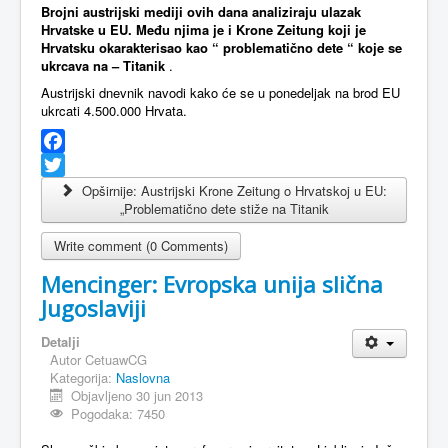
Brojni austrijski mediji ovih dana analiziraju ulazak
Hrvatske u EU. Među njima je i Krone Zeitung koji je
Hrvatsku okarakterisao kao “ problematično dete “ koje se
ukrcava na – Titanik
.
Austrijski dnevnik navodi kako će se u ponedeljak na brod EU
ukrcati 4.500.000 Hrvata.
Facebook
Twitter
Opširnije: Austrijski Krone Zeitung o Hrvatskoj u EU:
„Problematično dete stiže na Titanik
Write comment (0 Comments)
Mencinger: Evropska unija slična
Jugoslaviji
Detalji
Autor
CetuawCG
Kategorija:
Naslovna
Objavljeno 30 jun 2013
Pogodaka: 7450