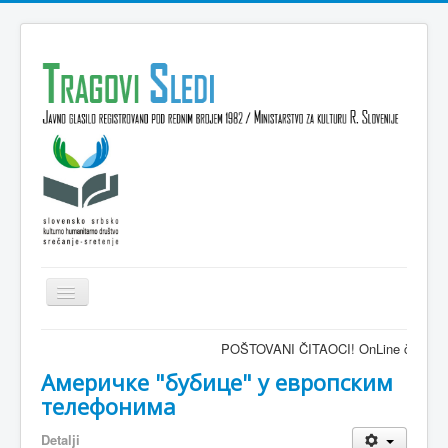
Isključi
navigaciju
Domov
POŠTOVANI ČITAOCI! OnLine časopis TRAGOV
VESTI
Америчке "бубице" у европским
телефонима
KULTURA
Detalji
INTERVJU