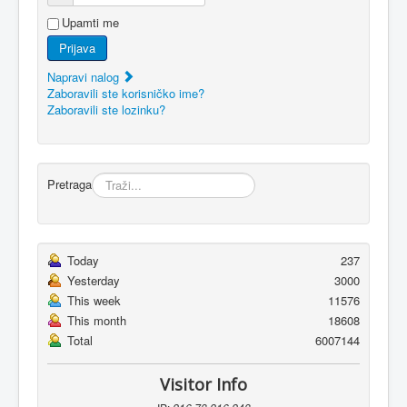
Upamti me
Prijava
Napravi nalog
Zaboravili ste korisničko ime?
Zaboravili ste lozinku?
Pretraga
Today
237
Yesterday
3000
This week
11576
This month
18608
Total
6007144
Visitor Info