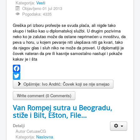
Kategorija:
Vesti
Objavljeno 01 jul 2013
Pogodaka: 4335
Greška pri izboru profesije se svuda plaća, ali nigde tako
skupo i teško kao u diplomatskoj službi. U drugim pozivima
neko ko je zalutao može da ostane neprimećen u mnoštvu, da
peva u horu, u kojem pevanje niti ulepšava niti ga kvari, tako
da njegov glas i sluh niko ne može da proveri. U diplomatiji je
čovek nateran da pre ili kasnije samostalno nastupi i pokaže
kakav je i šta
Facebook
Twitter
Opširnije: Ivo Andrić: Čovek koji se nije smejao
Write comment (0 Comments)
Van Rompej sutra u Beogradu,
stiže i Bilt, Ešton, File...
Detalji
Autor
CetuawCG
Kategorija:
Naslovna