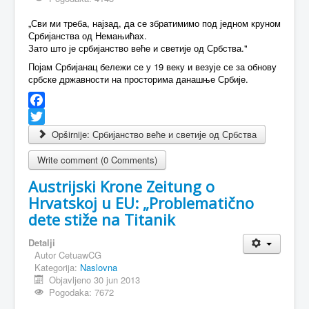
„Сви ми треба, најзад, да се збратимимо под једном круном
Србијанства од Немањићах.
Зато што је србијанство веће и светије од Србства."
Појам Србијанац бележи се у 19 веку и везује се за обнову
србске државности на просторима данашње Србије.
Facebook
Twitter
Opširnije: Србијанство веће и светије од Србства
Write comment (0 Comments)
Austrijski Krone Zeitung o
Hrvatskoj u EU: „Problematično
dete stiže na Titanik
Detalji
Autor
CetuawCG
Kategorija:
Naslovna
Objavljeno 30 jun 2013
Pogodaka: 7672