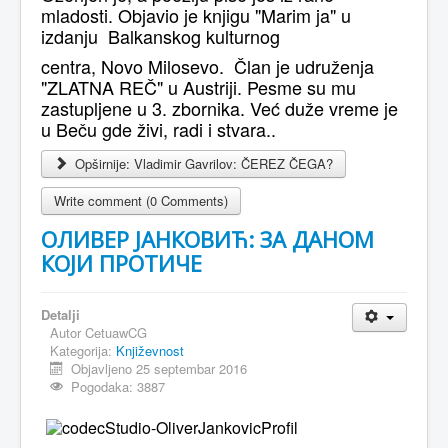
mladosti. Objavio je knjigu "Marim ja" u
izdanju Balkanskog kulturnog
centra, Novo Milosevo. Član je udruženja
"ZLATNA REČ" u Austriji. Pesme su mu
zastupljene u 3. zbornika. Već duže vreme je
u Beču gde živi, radi i stvara..
Opširnije: Vladimir Gavrilov: ČEREZ ČEGA?
Write comment (0 Comments)
ОЛИВЕР ЈАНКОВИЋ: ЗА ДАНОМ
КОЈИ ПРОТИЧЕ
Detalji
Autor
CetuawCG
Kategorija:
Književnost
Objavljeno 25 septembar 2016
Pogodaka: 3887