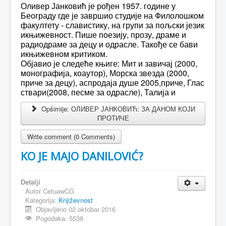
Оливер Јанковић је рођен 1957. године у
Београду где је завршио студије на Филолошком
факултету - славистику, на групи за пољски језик
икњижевност. Пише поезију, прозу, драме и
радиодраме за децу и одрасле. Такође се бави
икњижевном критиком.
Објавио је следеће књиге: Мит и завичај (2000,
монографија, коаутор), Морска звезда (2000,
приче за децу), аспродаја душе 2005,приче, Глас
ствари(2008, песме за одрасле), Талија и
Opširnije: ОЛИВЕР ЈАНКОВИЋ: ЗА ДАНОМ КОЈИ
ПРОТИЧЕ
Write comment (0 Comments)
KO JE MAJO DANILOVIĆ?
Detalji
Autor
CetuawCG
Kategorija:
Književnost
Objavljeno 02 oktobar 2016
Pogodaka: 5538