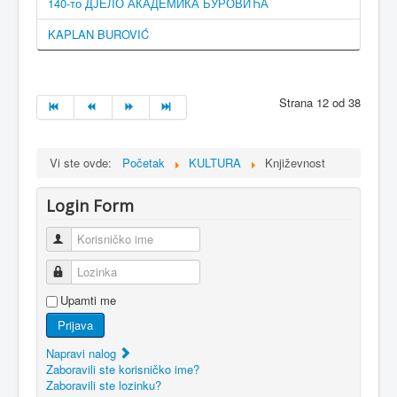
140-то ДЈЕЛО АКАДЕМИКА БУРОВИЋА
KAPLAN BUROVIĆ
Strana 12 od 38
Vi ste ovde:
Početak
KULTURA
Književnost
Login Form
Korisničko ime
Lozinka
Upamti me
Prijava
Napravi nalog
Zaboravili ste korisničko ime?
Zaboravili ste lozinku?