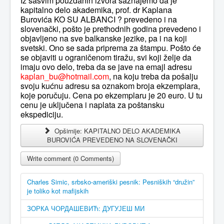
Iz sasvim pouzdanih izvora saznajemo da je
kapitalno delo akademika, prof. dr Kaplana
Burovića KO SU ALBANCI ? prevedeno i na
slovenački, pošto je prethodnih godina prevedeno i
objavljeno na sve balkanske jezike, pa i na koji
svetski. Ono se sada priprema za štampu. Pošto će
se objaviti u ograničenom tiražu, svi koji želje da
imaju ovo delo, treba da se jave na emajl adresu
kaplan_bu@hotmail.com
, na koju treba da pošalju
svoju kućnu adresu sa oznakom broja ekzemplara,
koje poručuju. Cena po ekzemplaru je 20 euro. U tu
cenu je uključena i naplata za poštansku
ekspediciju.
Opširnije: KAPITALNO DELO AKADEMIKA
BUROVIĆA PREVEDENO NA SLOVENAČKI
Write comment (0 Comments)
Charles Simic, srbsko-ameriški pesnik: Pesniških “družin”
je toliko kot mafijskih
ЗОРКА ЧОРДАШЕВИЋ: ДУГУЈЕШ МИ