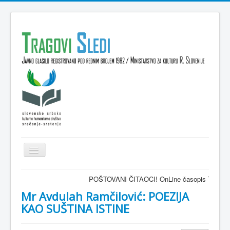
Isključi
navigaciju
Domov
POŠTOVANI ČITAOCI! OnLine časopis TRAGOVI-SLEDI 
VESTI
Mr Avdulah Ramčilović: POEZIJA
KAO SUŠTINA ISTINE
KULTURA
INTERVJU