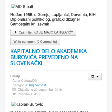
Rođen 1955. u Gornjoj Lupljanici, Derventa, BiH
Diplomirani politikolog, grafički dizajner
Samostalni književnik
Opširnije: KO JE MAJO DANILOVIĆ?
Write comment (0 Comments)
KAPITALNO DELO AKADEMIKA
BUROVIĆA PREVEDENO NA
SLOVENAČKI
Detalji
Autor
CetuawCG
Kategorija:
Književnost
Objavljeno 20 septembar 2016
Pogodaka: 4130