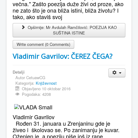
večna." Zašto poezija duže živi od proze, ako
ne zato što je ona bliža istini, bliža životu? I
tako, ako staviš svoj
Opširnije: Mr Avdulah Ramčilović: POEZIJA KAO
SUŠTINA ISTINE
Write comment (0 Comments)
Vladimir Gavrilov: ČEREZ ČEGA?
Detalji
Autor
CetuawCG
Kategorija:
Književnost
Objavljeno 10 oktobar 2016
Pogodaka: 4208
Vladimir Gavrilov
Rođen 31. januara u Zrenjaninu gde je
živeo i školovao se. Po zanimanju je kuvar.
Oženjen je, a poeziju piše još iz rane