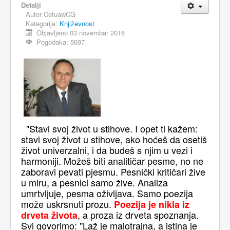
Detalji
Autor
CetuawCG
MAGAZIN
Kategorija:
Književnost
FELJTON
Objavljeno 03 novembar 2016
Pogodaka: 5697
SPORT
PISMA ČITALACA
IMPRESUM
"Stavi svoj život u stihove. I opet ti kažem:
stavi svoj život u stihove, ako hoćeš da osetiš
život univerzalni, i da budeš s njim u vezi i
harmoniji. Možeš biti analitičar pesme, no ne
zaboravi pevati pjesmu. Pesnički kritičari žive
u miru, a pesnici samo žive. Analiza
umrtvljuje, pesma oživljava. Samo poezija
može uskrsnuti prozu.
Poezija je nikla iz
, a proza iz drveta spoznanja.
drveta života
Svi govorimo: "Laž je malotrajna, a istina je